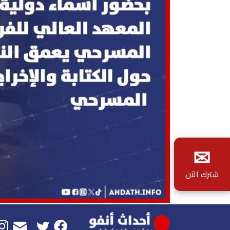
✉
شترك الآن