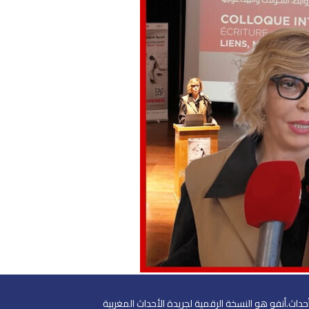
داث.أنفو هو النسخة الرقمية لجريدة الأحداث المغربية