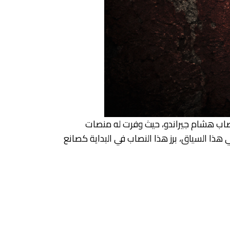
لنصاب هشام جيراندو، حيث وفرت له منصات
هذا السياق، برز هذا النصاب في البداية كصانع