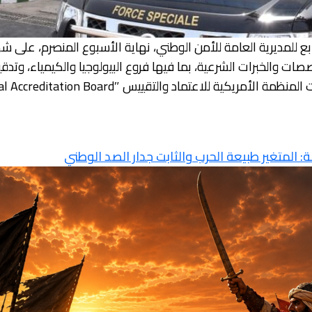
ابع للمديرية العامة للأمن الوطني، نهاية الأسبوع المنصرم، على شه
ذلك في مختلف التخصصات والخبرات الشرعية، بما فيها فروع البيولوجيا والكيم
 والتقييس ″The ANSI National Accreditation Board″، المختصة […]
 المتغير طبيعة الحرب والثابت جدار الصد الوطني