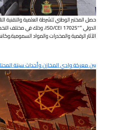
حصل المختبر الوطني للشرطة العلمية والتقنية الت
الدولي “ISO/CEI 17025″، و
الآثار الرقمية والمخدرات والمواد السمومية.وكانت المنظمة الأمريكية للاعتماد
بين معركة وادي المخازن وأحداث سبتة المحتلة: