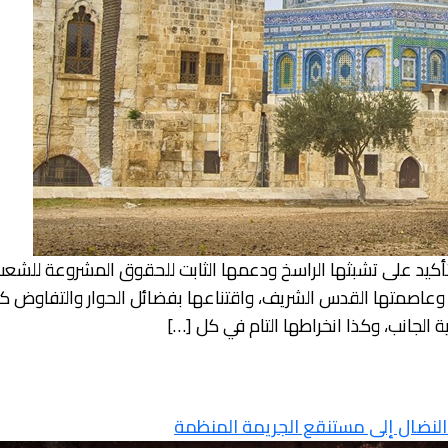
 التأكيد على تشبثها الراسخ ودعمها الثابت للحقوق المشروعة للش
ولته المستقلة على حدود الرابع من يونيو 1967 وعاصمتها القدس الشريف، واقتناعها بفضائل 
 الجانب، وكذا انخراطها التام في كل […]
لنضال إلى مستنقع الجريمة المنظمة