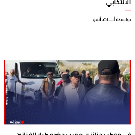
الانتخابي
بواسطة أحداث. أنفو
في موكب جنائزي مهيب حضره كبار الفنانين