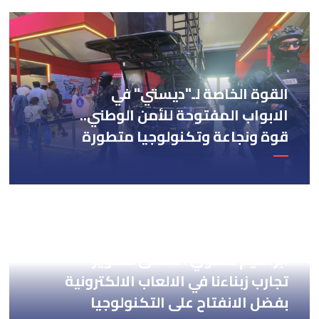
القوة الخاصة لـ"ديستي" في
الابواب المفتوحة للأمن الوطني..
قوة ونجاعة وتكنولوجيا متطورة
ابراهيم مضوي : نسعى لتطوير
تجارب زبناءنا في الالعاب الالكترونية
بفضل الانفتاح على التكنولوجيا