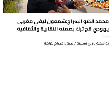
محمد الضو السراج:شمعون ليفي مغربي
يهودي قح ترك بصمته النقابية والثقافية
بواسطة بنزين سكينة / تصوير عصام كرامة