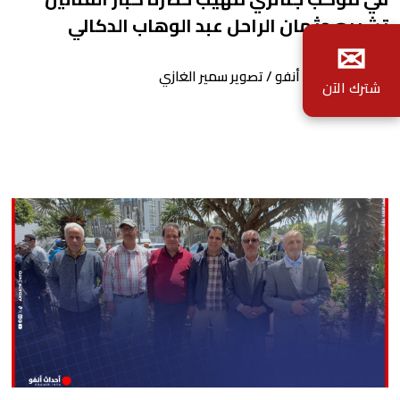
تشييع جثمان الراحل عبد الوهاب الدكالي
✉
بواسطة أحداث. أنفو / تصوير سمير الغازي
شترك الآن