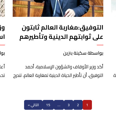
التوفيق:مغاربة العالم ثابتون
وز
على ثوابتهم الدينية وتأطيرهم
اس
من أولويات وزارة الأوقاف
448
بواسطة سكينة بنزين
بوا
والشؤون الإسلامية
أكد وزير الأوقاف والشؤون الإسلامية، أحمد
أعل
ة
التوفيق، أن تأطير الحياة الدينية لمغاربة العالم، تندرج
تحد
لجمعة 12
ضمن أولويات الوزارة التي تحرص على ضمان الرعاية
الدينية والروحية لأفراد الجالية المغربية بالخارج،
وصون هويتهم. وأوضح التوفيق في معرض جوابه
1
2
3
…
15
التالي »
على السؤال الذي تقدم به مستشار حزب الأصالة
الم