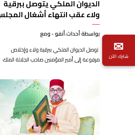
الديوان الملكي يتوصل ببرقية
ولاء عقب انتهاء أشغال المجل
العلمي الأعلى
بواسطة أحداث.أنفو - ومع
✉
توصل الديوان الملكي ببرقية ولاء وإخلاص
شترك الآن
مرفوعة إلى أمير المؤمنين صاحب الجلالة الملك
محمد السادس، من الأمين العام للمجلس العلم
الأعلى، اليزيد الراضي، وذلك بمناسبة انتهاء أشغا
الدورة العادية السابعة والثلاثين للمجلس. ورفع ا
الراضي في هذه البرقية، أصالة عن نفسه، ونيابة
عن جميع العلماء المشاركين في الدورة، إلى جلال
الملك “أزكى آيات الطاعة والولاء، […]