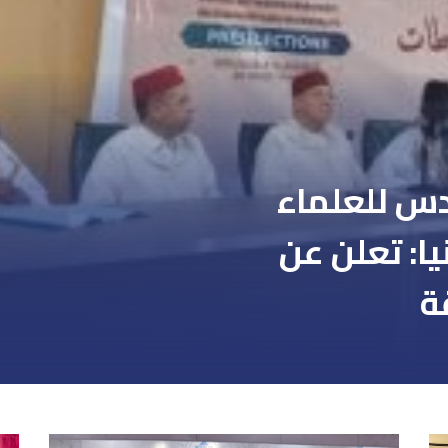
س للعلماء
يا: تعلن عن
ة
 الإسلامية