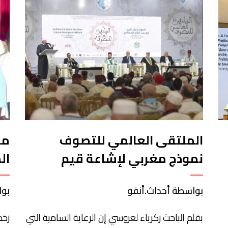
الملتقى العالمي للتصوف
من
نموذج مغربي لإشاعة قيم
ال
الرحمة والوسطية والاعتدال
با
بواسطة أحداث.أنفو
بوا
بقلم الباحث زكرياء لعروسي إن الرعاية السامية التي
زخم