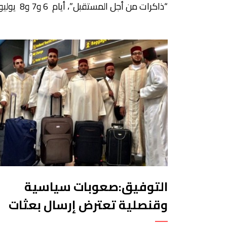
“ذاكرات من أجل المستقبل”، أيام 6 و7 و8 
2026، وتحت الرعاية الملكية السامية ندوة دولية
تحت شعار: “استحضار الذاكرة لترسيخ قيم
الاختلاف”. وحسب بلاغ صحافي تأتي هذه الندوة
احتفاءً بالذكرى السبعين لأولى لقاءات تومليلين
الدولية، والتي انعقدت في يوليوز 1956 تح
السامية لجلالة المغفور له محمد الخامس، طيب
[…]
التوفيق:صعوبات سياسية
وقنصلية تعترض إرسال بعثات
دينية إلى مغاربة العالم