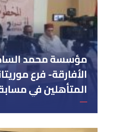
مؤسسة محمد الساد
الأفارقة- فرع موريتان
المتأهلين في مسابق
المخطوطات والوثائق
– الإفريقية