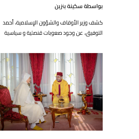
بواسطة سكينة بنزين
كشف وزير الأوقاف والشؤون الإسلامية، أحمد
التوفيق، عن وجود صعوبات قنصلية و سياسية
تعترض إرسال البعثات الدينية إلى مغاربة العالم.
وجدد التوفيق التأكيد خلال جلسة الأسئلة الشفو
بمجلس النواب، على تمسك مغاربة العالم بثوابته
الدينية، مضيفا أن جهود الوزارة وبعثاتها الموسمي
خلال شهر رمضان، تبقى محدودة الأثر وذات طابع
رمزي، في نبرة تعكس ثقة الوزير […]