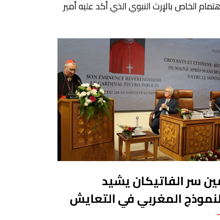
هتمام الخاص بالإرث النبوي الذي أكد عليه أمير
ؤمنين، جلالة الملك محمد السادس، في سياق
الإحتفاء بمرور 15 قرنا على مولد الرسول عليه
لاة والسلام، وذلك من خلال شحذ همة شباب
 القارة على غرار شباب المملكة، من أجل
لتزام بحفظ الحديث النبوي الشريف. وقد حرصت
سسة محمد […]
ين سر الفاتيكان يشيد
لنموذج المغربي في التعايش
واضح على أرض الواقع