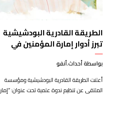
الطريقة القادرية البودشيشية
تبرز أدوار إمارة المؤمنين في
صيانة الهدي النبوي وحفظ
بواسطة أحداث.أنفو
الخصوصية الروحية للمغرب
أعلنت الطريقة القادرية البودشيشية ومؤسسة
الملتقى عن تنظيم ندوة علمية تحت عنوان: “إمار
المؤمنين وصيانة الهدي النبوي”، يوم ا
يونيو 2026، وذلك في إطار الاحتفاء بذكرى مرور
خمسة عشر قرنًا على ميلاد الرسول الأعظم ﷺ.
وأوضح المنظمون أن هذه الندوة تروم استحضار