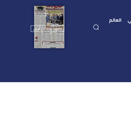
ي
العالم
تصفح عدد 22 أبريل