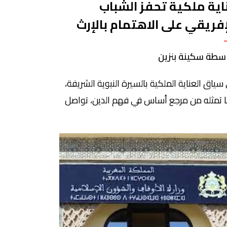
اية ملكية تحفز الشباب
إفريقي على الاهتمام بالإرث
نبوي
سطة سكينة بنزين
سياق العناية الملكية بالسيرة النبوية الشريفة،
 تمثله من مرجع أساس في فهم الدين، تواصل
سة محمد السادس للعلماء الأفارقة جهودها
 مختلف فروعها بالقارة، من أجل تحفيز الشباب
فريقي على الاهتمام بالإرث النبوي، وذلك عبر
يم مسابقات للحديث النبوي من حيث الحفظ
دراسة والفهم. فروع مؤسسة محمد السادس
لماء الأفارقة بجمهورية ملاوي، والكونغو، […]