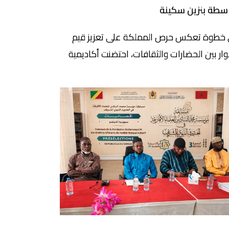
سطة بنزين سكينة
خطوة تعكس حرص المملكة على تعزيز قيم
وار بين الحضارات والثقافات، احتضنت أكاديمية
المملكة المغربية، يوم الثلاثاء 23 يونيو 2026
رها في الرباط، جلسة تنصيب نيافة الكاردينال
رو بارولين، أمين سر دولة حاضرة الفاتيكان، عضوا
يا بالأكاديمية، وذلك بحضور المستشار الملكي
ري أزولاي، وعدد من الشخصيات الأكاديمية
دينية من الديانات الثلاث. وفي بداية الجلسة، […]