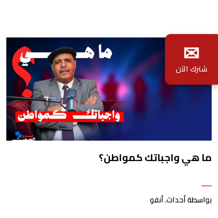
✉
شترك الآن
ما هي واجباتك كمواطن؟
بواسطة أحداث. أنفو