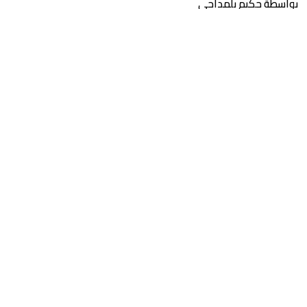
بواسطة حكيم بلمداحي
خارج الصمت.. كيف نطالب بحقوقنا دون خوف؟