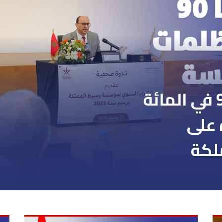
حسن طارق: عالجنا 90 في المائة
 على
لكة