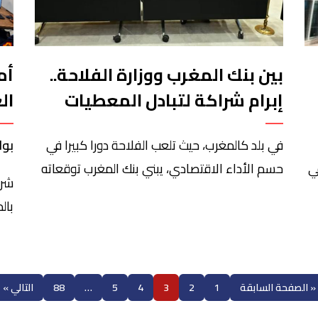
بين بنك المغرب ووزارة الفلاحة..
أم
إبرام شراكة لتبادل المعطيات
ال
حول الموسم الفلاحي
في بلد كالمغرب، حيث تلعب الفلاحة دورا كبيرا في
بوا
 مداخيلها بنسبة 9.8 في
حسم الأداء الاقتصادي، يبني بنك المغرب توقعاته
شرع
حول الوضع الاقتصادي وآفاقه على التساقطات
بال
 من
المطرية والمردود الفلاحي كل موسم. في هذا
لإع
الإطار، وقع بنك المغرب تحالفا مع وزارة الفلاحة
هذا
والصيد البحري والتنمية القروية والمياه الغابات،
الب
غت
اتفاقية شراكة بهدف تبادل المعطيات تبادل
« الصفحة السابقة
1
2
3
4
5
…
88
التالي »
الم
المعطيات والمعلومات والخبرات في مجالات