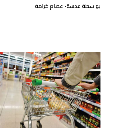
بواسطة عدسة- عصام كرامة
الكبرى