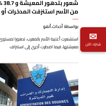
شعور بتدهور المعيشة و
من الأسر استنزفت المدخرات أو
لجأت للاقتراض
بواسطة أحداث.أنفو
✉
استشعرت أغلبية الأسر بالمغرب، تدهورا لمستوى
شترك الآن
معيشتها، فيما اضطرت أخرى إلى استنزاف
مدخراتها أو لجأت إلى الاقتراض من أجل الإيفاء
بالاستحقاقات المعيشية. جاء ذلك في آخر تقرير
للمندوبية السامية للتخطيط، حول الظرفية لدى
الأسر، مسجلا في الوقت ذاته، انخفاض مؤشر ثقة
هذه الأسر خلال الفصل الثاني من سنة 2026،
مقارنة مع الفصل الذي سبقه، لكن […]