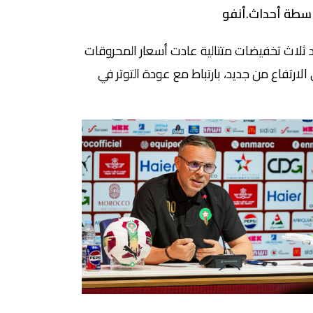
سطة أحداث.أنفو
 ثلاث تخفيضات متتالية عادت أسعار المحروقات
 الارتفاع من جديد، بارتباط مع عودة التوتر في
قة الشرق الأوسط، والحصار المضروب على
ق هرمز. وحسب مصدر مطلع، توصلت الجامعة
طنية لأرباب وتجار ومسيري محطات الوقود
مغرب، بإشعار يفيد بقرار بعض شركات التوزيع
رفع سعر لتر “المازوط” ب0.70 درهما، ورفع سعر لتر
ب0.38 درهما ، […]