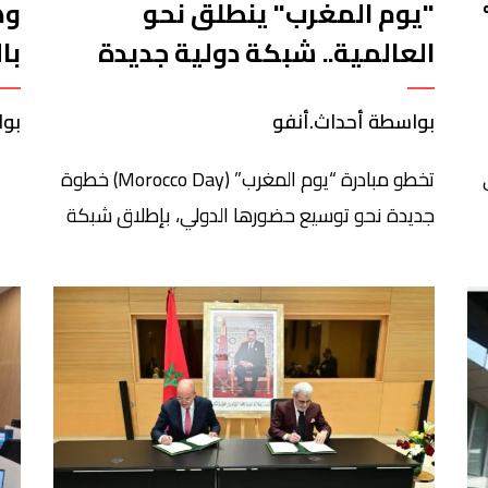
 38.7 %
"يوم المغرب" ينطلق نحو
وه
العالمية.. شبكة دولية جديدة
با
لتعزيز الاستثمار والشراكات من
ال
بواسطة أحداث.أنفو
بوا
واشنطن
تخطو مبادرة “يوم المغرب” (Morocco Day) خطوة
جديدة نحو توسيع حضورها الدولي، بإطلاق شبكة
عالمية تجمع رجال الأعمال والمستثمرين ورواد
الأعمال، انطلاقاً من العاصمة الأمريكية واشنطن،
في مبادرة تروم تعزيز التعاون الاقتصادي وربط
الفاعلين الاقتصاديين عبر مختلف القارات. ويأتي
هذا التوسع بعد الاعتراف الرسمي بالمبادرة من
قبل مجلس مقاطعة كولومبيا، في خطوة تعكس
المكانة المتنامية […]