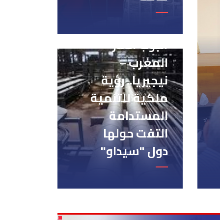
أنبوب الغاز
المغرب –
نيجيريا.. رؤية
ملكية للتنمية
المستدامة
التفت حولها
دول "سيداو"