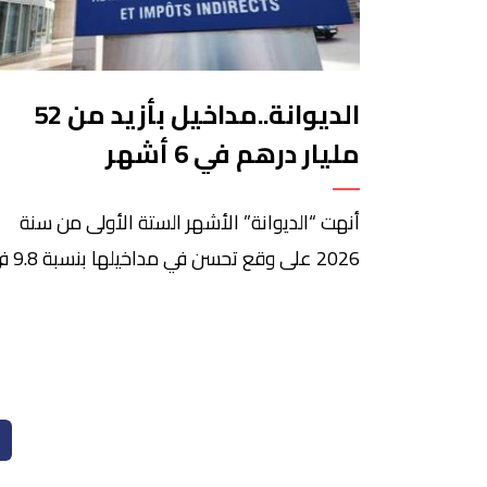
الديوانة..مداخيل بأزيد من 52
مليار درهم في 6 أشهر
أنهت “الديوانة” الأشهر الستة الأولى من سنة
2026 على وقع تحسن في
المائة بالمقارنة مع الفترة ذاتها من سنة 2025.
هذه المداخيل التي فاقت 52 مليار درهم، تأتت
الرسوم الجمركية، والضريبة على القيمة المضافة
على الواردات، والضريبة الداخلية على الاستهلاك
المطبقة على المنتجات الطاقية. في التفاصيل، بل
مداخيل الرسوم الجمركية […]