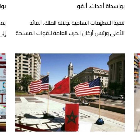
بواسطة أحداث. أنفو
بوا
تنفيذا للتعليمات السامية لجلالة الملك، القائد
بعد
الأعلى ورئيس أركان الحرب العامة للقوات المسلحة
إلى
الملكية، استقبل السيد عبد اللطيف لوديي، الوزير
منط
المنتدب لدى رئيس الحكومة، المكلف بإدارة الدفاع
مضي
الوطني، بحضور الفريق أول، المفتش العام للقوات
الو
المسلحة الملكية وقائد المنطقة الجنوبية، اليوم
بال
الخميس بمقر هذه الإدارة، السيدة كاترين فوتران،
وزيرة الجيوش وقدماء المحاربين بالجمهورية
البنزين 
الفرنسية، التي تقوم […]