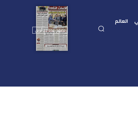
ي
العالم
تصفح عدد 22 أبريل