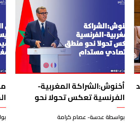
أخنوش:الشراكة المغربية-
من
الفرنسية تعكس تحولا نحو
ال
منطق اقتصادي مستدام
ال
بواسطة عدسة- عصام كرامة
بوا