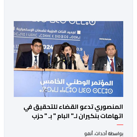
بمناسبة العيد الوطني لبلاده. وأعرب جلالة الملك، في هذه
البرقية، عن تهانئه الحارة للسيد واتارا، مقرونة بأصدق
متمنيات جلالته بموصول التقدم والازدهار للشعب الإيفواري.
ومما جاء في برقية جلالة الملك “لقد تمكنت المملكة
المغربية وجمهورية كوت ديفوار، بحكم […]
المنصوري تدعو القضاء للتحقيق في
اتهامات بنكيران لـ" البام " بـ " حزب
المخدرات "
بواسطة أحداث. أنفو