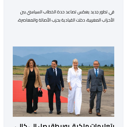
في تطور جديد يعكس تصاعد حدة الخطاب السياسي بين
الأحزاب المغربية، دخلت القيادية بحزب الأصالة والمعاصرة،
فاطمة الزهراء المنصوري، على خط المواجهة مع الأمين
العام السابق لحزب العدالة والتنمية، عبد الإله بنكيران، على
خلفية اتهامات سبق أن وجهها هذا الأخير إلى حزب ” البام ”
وربطه بملف المخدرات.المنصوري أكدت أن بنكيران ” ما غير
اليوم […]
بتعليمات ملكية..بوريطة يصل إلى كالي