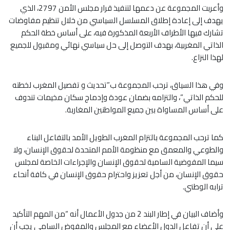
وأعربت المجموعة عن دعمها لتنفيذ قرار مجلس الأمن 2797، الذي
يهدف إلى إعادة إطلاق المسلسل السياسي من خلال تنظيم مفاوضات
تشارك فيها الأطراف الأربعة المذكورة فيه، على أساس خطة الحكم
الذاتي المغربية، بهدف التوصل إلى حل سياسي نهائي ومقبول للجميع
لهذا النزاع.
وفي هذا السياق، ترحب المجموعة ب”تحديث و تفصيل المغرب لخطته
للحكم الذاتي”، والتزامه بضمان عودة وإدماج سكان مخيمات تندوف
على أساس المساواة بين جميع المواطنين المغاربة.
كما ترحب المجموعة بالتزام المغرب الطويل الأمد بالتفاعل البناء
والطوعي والمعمق مع منظومة الأمم المتحدة لحقوق الإنسان، ولا
سيما المفوضية السامية لحقوق الإنسان والإجراءات الخاصة لمجلس
حقوق الإنسان، من أجل تعزيز واحترام حقوق الإنسان في كافة أنحاء
ترابه الوطني.
وأضاف البيان في إطار البند 2 من جدول الأعمال أنه “من المهم التأكيد
على أن تفاعل الدول الأعضاء مع المجلس والمفوض السامي يجب أن