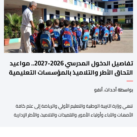
مفصل حول مشاركة المنتخبين الوطنيين لأقل من 18 سنة، إناثا وذكورا،
من طرف اللجنة التقنية التي واكبت كل […]
تفاصيل الدخول المدرسي 2026-2027.. مواعيد
التحاق الأطر والتلاميذ بالمؤسسات التعليمية
بواسطة أحداث. أنفو
تنھي وزارة التربیة الوطنیة والتعلیم الأولي والریاضة إلى علم كافة
الأمھات والآباء وأولیاء الأمور، والتلمیذات والتلامیذ، والأطر الإداریة
والتربویة وإلى الرأي العام الوطني، أن الدخول المدرسي لسنة 2026-
2027 سیتم في موعده الرسمي المحدد سلفا طبقا لمقتضیات المقرر