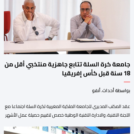
ولم تخل هذه الدورة من مؤشرات إيجابية على مستوى تنوعالمشاركة، حيث 
وتبرز هذه الأرقام الحجم الكبير الذي باتت تعرفه تظاهرةالتبوريدة خلال 
ومن المرتقب أن تعرف فعاليات الموسم إقبالا جماهيريا
واسعا،في ظل الشغف الكبير الذي يحظى به فن التبوريدة، باعتبارهأحد أبرز م
جامعة كرة السلة تتابع جاهزية منتخبي أقل من
18 سنة قبل كأس إفريقيا
بواسطة أحداث. أنفو
عقد المكتب المديري للجامعة الملكية المغربية لكرة السلة اجتماعا مع
اللجنة التقنية، والادارة التقنية الوطنية خصص لتقييم حصيلة عمل الأشهر
الثلاثة الماضية، والوقوف على مختلف المحطات التي شهدتها
المنتخبات الوطنية خلال الفترة الأخيرة. وشهد الاجتماع تقديم عرض