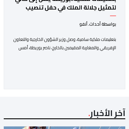
لتمثيل جلالة الملك في حفل تنصيب
الرئيس الكولومبي الجديد
بواسطة أحداث. أنفو
بتعليمات ملكية سامية، وصل وزير الشؤون الخارجية والتعاون
الإفريقي والمغاربة المقيمين بالخارج، ناصر بوريطة، أمس
الخميس إلى كالي (كولومبيا)، لتمثيل صاحب الجلالة الملك
محمد السادس، نصره الله، في حفل تنصيب الرئيس
الكولومبي الجديد. وكان في استقبال بوريطة، لدى وصوله،
حاكمة منطقة فال ديل كاوكا، السيدة ديليا فرانسيسكا
تورو، وعمدة سانتياغو دي كالي، السيد ألفارو أليخاندرو […]
آخر الأخبار