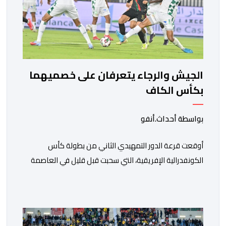
الجيش والرجاء يتعرفان على خصميهما
بكأس الكاف
بواسطة أحداث.أنفو
أوقعت قرعة الدور التمهيدي الثاني من بطولة كأس
الكونفدرالية الإفريقية، التي سحبت قبل قليل في العاصمة
المصرية القاهرة، ممثلي كرة القدم المغربية الرجاء الرياضي
والجيش الملكي في مواجهات مرتقبة أمام أندية غرب
ووسط القارة. ​وسيكون نادي الرجاء الرياضي على موعد مع
مواجهة المتأهل من المباراة التي تجمع بين إيل كانيمي