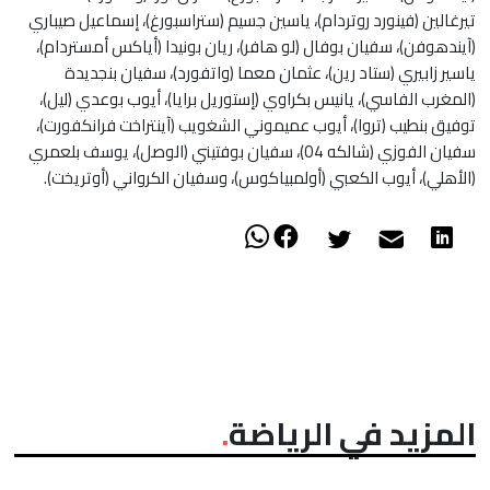
تيرغالين (فينورد روتردام)، ياسين جسيم (ستراسبورغ)، إسماعيل صيباري
(آيندهوفن)، سفيان بوفال (لو هافر)، ريان بونيدا (أياكس أمستردام)،
ياسير زابيري (ستاد رين)، عثمان معما (واتفورد)، سفيان بنجديدة
(المغرب الفاسي)، يانيس بكراوي (إستوريل برايا)، أيوب بوعدي (ليل)،
توفيق بنطيب (تروا)، أيوب عميموني الشغويب (آينتراخت فرانكفورت)،
سفيان الفوزي (شالكه 04)، سفيان بوفتيني (الوصل)، يوسف بلعمري
(الأهلي)، أيوب الكعبي (أولمبياكوس)، وسفيان الكرواني (أوتريخت).
المزيد في الرياضة