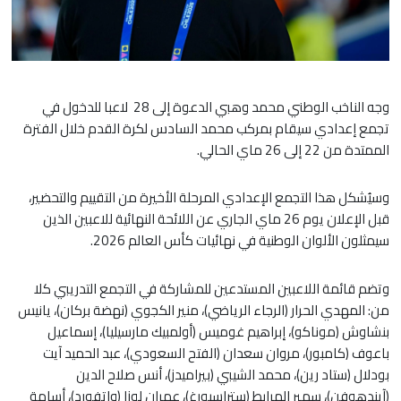
وجه الناخب الوطني محمد وهبي الدعوة إلى 28 لاعبا للدخول في
تجمع إعدادي سيقام بمركب محمد السادس لكرة القدم خلال الفترة
الممتدة من 22 إلى 26 ماي الحالي.
وسيُشكل هذا التجمع الإعدادي المرحلة الأخيرة من التقييم والتحضير،
قبل الإعلان يوم 26 ماي الجاري عن اللائحة النهائية للاعبين الذين
سيمثلون الألوان الوطنية في نهائيات كأس العالم 2026.
وتضم قائمة اللاعبين المستدعين للمشاركة في التجمع التدريبي كلا
من: المهدي الحرار (الرجاء الرياضي)، منير الكجوي (نهضة بركان)، يانيس
بنشاوش (موناكو)، إبراهيم غوميس (أولمبيك مارسيليا)، إسماعيل
باعوف (كامبور)، مروان سعدان (الفتح السعودي)، عبد الحميد آيت
بودلال (ستاد رين)، محمد الشيبي (بيراميدز)، أنس صلاح الدين
(آيندهوفن)، سمير المرابط (ستراسبورغ)، عمران لوزا (واتفورد)، أسامة