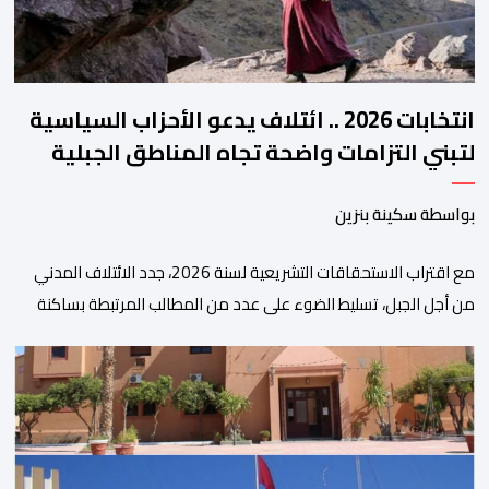
انتخابات 2026 .. ائتلاف يدعو الأحزاب السياسية
لتبني التزامات واضحة تجاه المناطق الجبلية
بواسطة سكينة بنزين
مع اقتراب الاستحقاقات التشريعية لسنة 2026، جدد الائتلاف المدني
من أجل الجبل، تسليط الضوء على عدد من المطالب المرتبطة بساكنة
المناطق الجبلية. وفي هذا السياق، أطلق الائتلاف مذكرة مطلبية، دعا
فيها الأحزاب السياسية، إلى ادراج 10 التزامات ضمن برامجها الانتخابية
المنتظرة، في إطار تعاقد سياسي مع المناطق الجبلية والانتقال من
الوعود الانتخابية إلى التزامات عملية […]