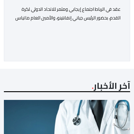
عقد في الرباط اجتماع إيجابي ومثمر للاتحاد الدولي لكرة
القدم، بحضور الرئيس جياني إنفانتينو، والأمين العام ماتياس
غرافستروم، وأعضاء مجلس إدارة الفيفا، لمناقشة التطورات
الأخيرة وضمان تطوير آليات العمل الداخلي. ​وشهد اللقاء
تجديد الثقة المتبادلة بين القيادة التنفيذية للاتحاد، حيث أكد
المجتمعون دعمهم الكامل للرئيس إنفانتينو باعتباره
المسؤول الوحيد المباشر والمنتخب من قِبل 211 اتحادا […]
آخر الأخبار