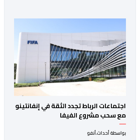
الفاسي، في مستهل مشوارهما القاري. ​وسيكون نادي
نهضة بركان على موعد في هذا الدور مع الفائز من المباراة
التي تجمع بين ستار سبورت السييراليوني ونادي المدينة
الغامبي، حيث يطمح الفريق […]
اجتماعات الرباط تجدد الثقة في إنفانتينو
مع سحب مشروع الفيفا
بواسطة أحداث.أنفو