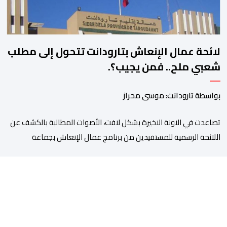
لائحة عمال الإنعاش بتارودانت تتحول إلى مطلب
شعبي ملح.. فمن يجيب؟.
بواسطة تارودانت: موسى محراز
تصاعدت في الاونة الاخيرة بشكل لافت، الأصوات المطالبة بالكشف عن
اللائحة الرسمية للمستفيدين من برنامج عمال الإنعاش بجماعة
تارودانت، بعد أن تحول الملف إلى واحد من أكثر المواضيع إثارة للنقاش
داخل المدينة وعلى منصات التواصل الاجتماعي، وسط دعوات متزايدة
إلى اعتماد مبدأ الشفافية وربط المسؤولية بالمحاسبة. فبعد خروج عبد
الكبير بن طوطو، ثم شخص اخر […]