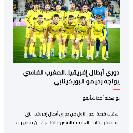
واريورز النيجيري ونادي أوديب ممثل […]
دوري أبطال إفريقيا..المغرب الفاسي
يواجه رحيمو البوركينابي
بواسطة أحداث.أنفو
أسفرت قرعة الدور الأول من دوري أبطال إفريقيا، التي
سحبت قبل قليل بالعاصمة المصرية القاهرة، عن مواجهات
متوازنة لممثلي كرة القدم المغربية، نهضة بركان والمغرب