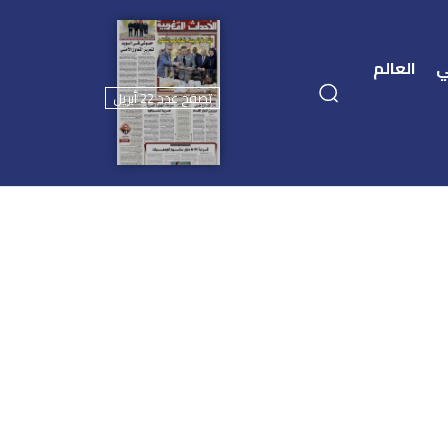
ي
العالم
تصفح عدد 22 أبريل