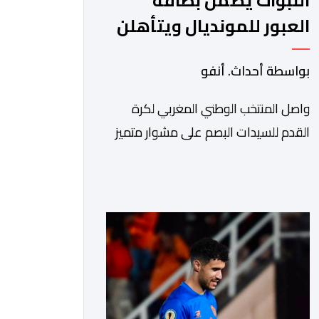
اللبؤات يضمن بطاقة
العبور للمونديال ويتأهلن
لنصف نهائي "الكان"
بواسطة أحداث. أنفو
واصل المنتخب الوطني المغربي لكرة
القدم للسيدات البصم على مشوار متميز
في منافسات كأس أمم إفريقيا للسيدات
(المغرب 2026) من خلال عبوره إلى المربع
الذهبي ، عقب فوزه على نظيره الجنوب
إفريقي بهدفين لواحد، في المباراة التي
جمعتهما، مساء اليوم السبت على أرضية
ملعب مولاي الحسن بالرباط، برسم الدور
ربع النهائي، ليضمن بذلك رسميا مشاركته