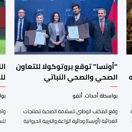
"أونسا" توقع بروتوكولا للتعاون
ال
الصحي والصحي النباتي
لل
بسانتياغو مع دائرة الزراعة
"ا
بواسطة أحداث. أنفو
بوا
وتربية المواشي
وقع المكتب الوطني للسلامة الصحية للمنتجات
واص
الغذائية (أونسا) ودائرة الزراعة والتربية الحيوانية
للس
ا
بالشيلي (SAG) أول أمس الجمعة بسانتياغو،