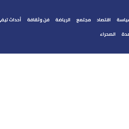
ياسة
اقتصاد
مجتمع
الرياضة
فن وثقافة
أحداث تيف
دة
الصحراء