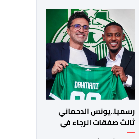
عام 2028. ​وجاء هذا الإعلان عبر
الحسابات الرسمية للنادي على منصات
التواصل الاجتماعي، مصحوبا بعبارة
“الرحلة مستمرة”، في إشارة إلى رغبة
الإدارة في الحفاظ على ركائز الفريق
والتعزيز من استقراره الفني […]
رسميا..يونس الدحماني
ثالث صفقات الرجاء في
الميركاتو الصيفي