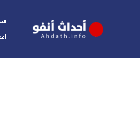
الس
أعم