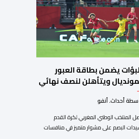
لبؤات يضمن بطاقة العبور
مونديال ويتأهلن لنصف نهائي
لكان"
سطة أحداث. أنفو
ل المنتخب الوطني المغربي لكرة القدم
يدات البصم على مشوار متميز في منافسات
كأس أمم إفريقيا للسيدات (المغرب 2026) من