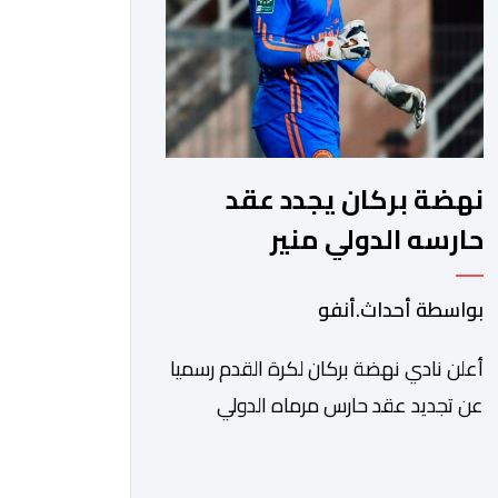
[…]
نهضة بركان يجدد عقد
حارسه الدولي منير
المحمدي حتى عام 2028
بواسطة أحداث.أنفو
​أعلن نادي نهضة بركان لكرة القدم رسميا
عن تجديد عقد حارس مرماه الدولي
المغربي منير المحمدي، ليستمر مع
الفريق البرتقالي بعقد يمتد حتى صيف