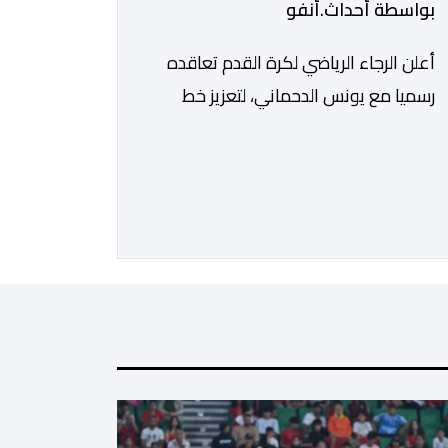
بواسطة أحداث.أنفو
أعلن الرجاء الرياضي لكرة القدم تعاقده
رسميا مع يونس الدحماني، لتعزيز خط
هجوم الفريق الأخضر خلال فترة
الانتقالات الصيفية الحالية. ​ويمتد العقد
الذي يربط الدحماني بالنسور لعدة سنوات
حتى عام 2030، حيث يعول عليه الطاقم
التقني للرجاء لتقديم الإضافة المرجوة في
المسابقات المحلية والقارية المقبلة. ​وجاء
هذا التعاقد بعد أداء لافت قدمه اللاعب
برفقة اتحاد […]