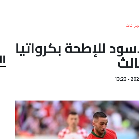
لأسود للإطحة بكرواتيا
ال
الث