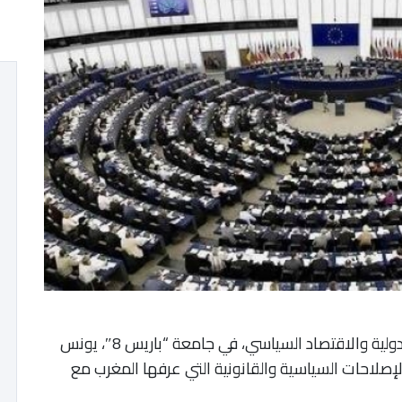
الرباط 26 يناير 2023 (ومع) أكد أستاذ العلاقات الدولية والاقتصاد السياسي، في جامعة “باريس 8″، يونس
والإصلاحات السياسية والقانونية التي عرفها المغرب مع