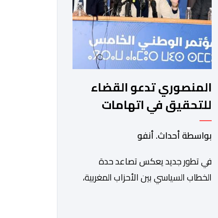
وجمهورية كوت ديفوار، بحكم […]
المنصوري تدعو القضاء
للتحقيق في اتهامات
بنكيران لـ" البام " بـ " حزب
بواسطة أحداث. أنفو
المخدرات "
في تطور جديد يعكس تصاعد حدة
الخطاب السياسي بين الأحزاب المغربية،
دخلت القيادية بحزب الأصالة والمعاصرة،
فاطمة الزهراء المنصوري، على خط