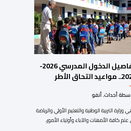
تفاصيل الدخول المدرسي 2026-
2027.. مواعيد التحاق الأطر
لتلاميذ بالمؤسسات التعليمية
سطة أحداث. أنفو
ي وزارة التربیة الوطنیة والتعلیم الأولي والریاضة
ة من أبرزالتظاهرات التراثية بالمغرب، والتي تستقطب سنويا عشاق
 علم كافة الأمھات والآباء وأولیاء الأمور،
تلمیذات والتلامیذ، والأطر الإداریة والتربویة وإلى