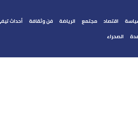
ياسة
اقتصاد
مجتمع
الرياضة
فن وثقافة
أحداث تيف
دة
الصحراء