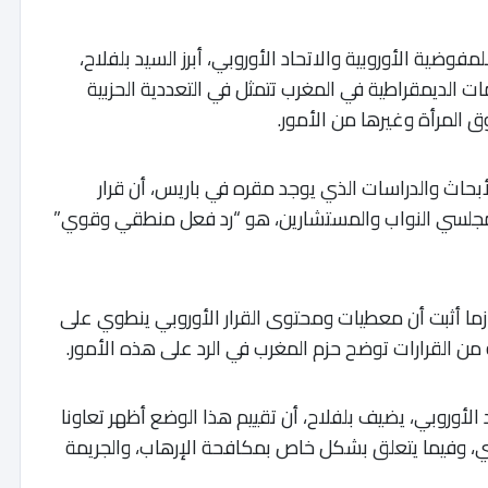
لمفوضية الأوروبية والاتحاد الأوروبي، أبرز السيد بلفلاح،
ات الديمقراطية في المغرب تتمثل في التعددية الحزبية
 المرأة وغيرها من الأمور.
 السيد بلفلاح، مدير مركز ” MEDFOCUS” للأبحاث والدراسات الذي يوجد مقره في باريس، أن قرار
ن مجلسي النواب والمستشارين، هو “رد فعل منطقي وقوي”
زما أثبت أن معطيات ومحتوى القرار الأوروبي ينطوي على
ن القرارات توضح حزم المغرب في الرد على هذه الأمور.
الأوروبي، يضيف بلفلاح، أن تقييم هذا الوضع أظهر تعاونا
ني، وفيما يتعلق بشكل خاص بمكافحة الإرهاب، والجريمة