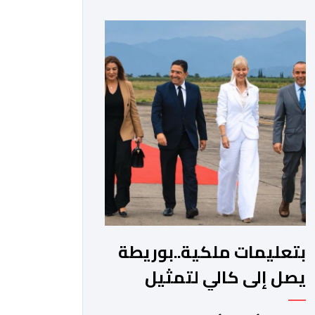
المواجهة مع الأمين العام السابق لحزب
العدالة والتنمية، عبد الإله بنكيران، على
خلفية اتهامات سبق أن وجهها هذا
الأخير إلى حزب ” البام ” وربطه بملف
المخدرات.المنصوري أكدت أن بنكيران ” ما
غير اليوم […]
بتعليمات ملكية..بوريطة
يصل إلى كالي لتمثيل
جلالة الملك في حفل