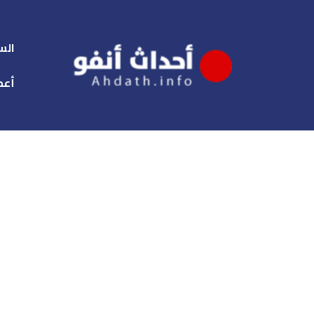
الس
أعم