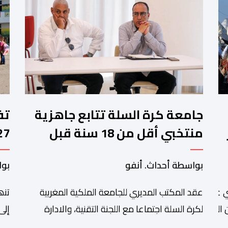
جامعة كرة السلة تتابع جاهزية
منتخبي أقل من 18 سنة قبل
كأس إفريقيا
وا
بواسطة أحداث. أنفو
بوا
عقد المكتب المديري للجامعة الملكية المغربية
تنھ
 عبد الله أمغار،تواصلت عملية إحصاء السربات المشاركة في واحد
التبوريدة،
لكرة السلة اجتماعا مع اللجنة التقنية، والادارة
إلى
التقنية الوطنية خصص لتقييم حصيلة عمل الأشهر
وال