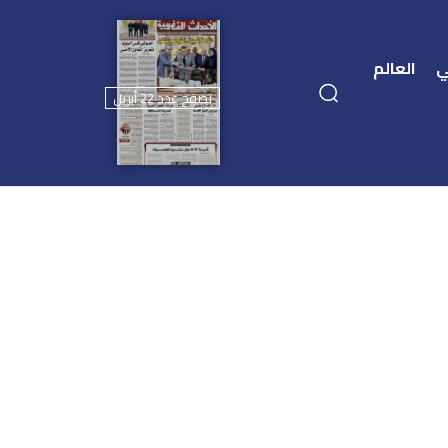
ي
العالم
تصفح عدد 22 أبريل