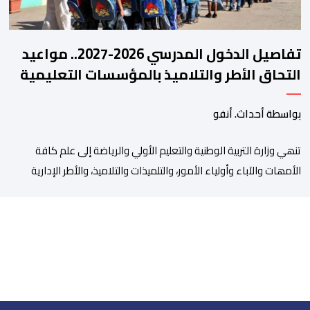
تفاصيل الدخول المدرسي 2026-2027.. مواعيد
التحاق الأطر والتلاميذ بالمؤسسات التعليمية
بواسطة أحداث. أنفو
تنھي وزارة التربیة الوطنیة والتعلیم الأولي والریاضة إلى علم كافة
الأمھات والآباء وأولیاء الأمور، والتلمیذات والتلامیذ، والأطر الإداریة
والتربویة وإلى الرأي العام الوطني، أن الدخول المدرسي لسنة 2026-
2027 سیتم في موعده الرسمي المحدد سلفا طبقا لمقتضیات المقرر
الوزاري رقم 047.26 الصادر بتاریخ 3 یولیوز 2026 بشأن تنظیم السنة
الدراسیة. وأوضحت الوزارة، في بلاغ، أن أطر […]