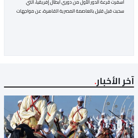
أسفرت قرعة الدور الأول من دوري أبطال إفريقيا، التي
سحبت قبل قليل بالعاصمة المصرية القاهرة، عن مواجهات
متوازنة لممثلي كرة القدم المغربية، نهضة بركان والمغرب
الفاسي، في مستهل مشوارهما القاري. ​وسيكون نادي
نهضة بركان على موعد في هذا الدور مع الفائز من المباراة
التي تجمع بين ستار سبورت السييراليوني ونادي المدينة
الغامبي، حيث يطمح الفريق […]
آخر الأخبار