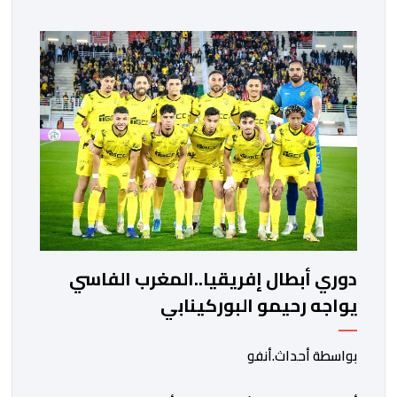
ووسط القارة. ​وسيكون نادي الرجاء الرياضي على موعد مع
مواجهة المتأهل من المباراة التي تجمع بين إيل كانيمي
واريورز النيجيري ونادي أوديب ممثل […]
دوري أبطال إفريقيا..المغرب الفاسي
يواجه رحيمو البوركينابي
بواسطة أحداث.أنفو