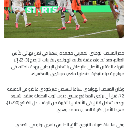
حجز المنتخب الوطني المغربي مقعده رسميا في ثمن نهائي كأس
العالم، بعد تجاوزه عقبة نظيره الهولندي بضربات الترجيح (3-2)، إثر
انتهاء الوقتين الأصلي والإضافي بالتعادل الإيجابي بهدف لمثله، في
مواجهة دراماتيكية احتضنها ملعب مونتيري بالمكسيك.
​وكان المنتخب الهولندي سباقا للتسجيل عبر كودي غاكبو في الدقيقة
72، قبل أن يرتدي المدافع عيسى ديوب ثوب البطولة وينقذ الأسود
بهدف تعادل قاتل في الأنفاس الأخيرة من الوقت بدل الضائع (90+1)،
معيدا الأمل لكتيبة المدرب محمد وهبي.
​وفي سلسلة ضربات الترجيح، تألق الحارس ياسين بونو في التصدي