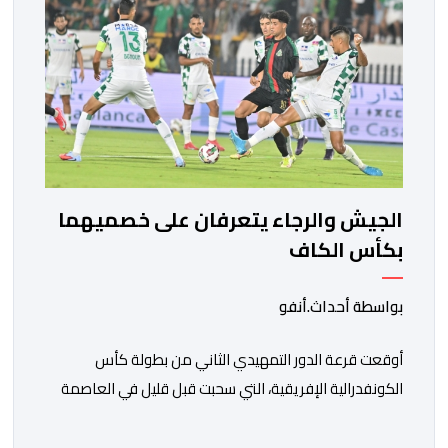
الجيش والرجاء يتعرفان على خصميهما
بكأس الكاف
بواسطة أحداث.أنفو
أوقعت قرعة الدور التمهيدي الثاني من بطولة كأس
الكونفدرالية الإفريقية، التي سحبت قبل قليل في العاصمة
المصرية القاهرة، ممثلي كرة القدم المغربية الرجاء الرياضي
والجيش الملكي في مواجهات مرتقبة أمام أندية غرب