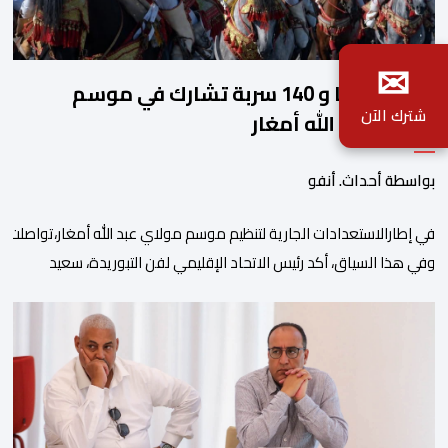
✉
2140 فارسا و 140 سربة تشارك في موسم
شترك الآن
مولاي عبد الله أمغار
بواسطة أحداث. أنفو
في إطارالاستعدادات الجارية لتنظيم موسم مولاي عبد الله أمغار،تواصلت 
وفي هذا السياق، أكد رئيس الاتحاد الإقليمي لفن التبوريدة، سعيد
ولم تخل هذه الدورة من مؤشرات إيجابية على مستوى تنوعالمشاركة، حيث 
وتبرز هذه الأرقام الحجم الكبير الذي باتت تعرفه تظاهرةالتبوريدة خلال 
ومن المرتقب أن تعرف فعاليات الموسم إقبالا جماهيريا
واسعا،في ظل الشغف الكبير الذي يحظى به فن التبوريدة، باعتبارهأحد أبرز م