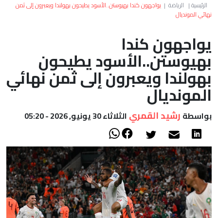
العالم
الرئيسية
|
الرياضة
|
يواجهون كندا بهيوستن..الأسود يطيحون بهولندا ويعبرون إلى ثمن
نهائي المونديال
أعمدة
يواجهون كندا
بهيوستن..الأسود يطيحون
الصحراء
بهولندا ويعبرون إلى ثمن نهائي
المونديال
رشيد القمري
بواسطة
الثلاثاء 30 يونيو, 2026 - 05:20