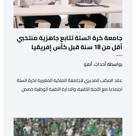
جامعة كرة السلة تتابع جاهزية منتخبي
أقل من 18 سنة قبل كأس إفريقيا
بواسطة أحداث. أنفو
عقد المكتب المديري للجامعة الملكية المغربية لكرة السلة
اجتماعا مع اللجنة التقنية، والادارة التقنية الوطنية خصص
لتقييم حصيلة عمل الأشهر الثلاثة الماضية، والوقوف على
مختلف المحطات التي شهدتها المنتخبات الوطنية خلال
الفترة الأخيرة. وشهد الاجتماع تقديم عرض مفصل حول
مشاركة المنتخبين الوطنيين لأقل من 18 سنة، إناثا وذكورا،
من طرف اللجنة التقنية التي واكبت كل […]