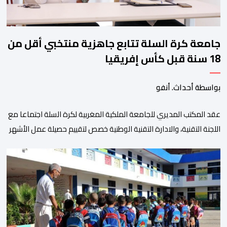
جامعة كرة السلة تتابع جاهزية منتخبي أقل من
18 سنة قبل كأس إفريقيا
بواسطة أحداث. أنفو
عقد المكتب المديري للجامعة الملكية المغربية لكرة السلة اجتماعا مع
اللجنة التقنية، والادارة التقنية الوطنية خصص لتقييم حصيلة عمل الأشهر
الثلاثة الماضية، والوقوف على مختلف المحطات التي شهدتها
المنتخبات الوطنية خلال الفترة الأخيرة. وشهد الاجتماع تقديم عرض
مفصل حول مشاركة المنتخبين الوطنيين لأقل من 18 سنة، إناثا وذكورا،
من طرف اللجنة التقنية التي واكبت كل […]