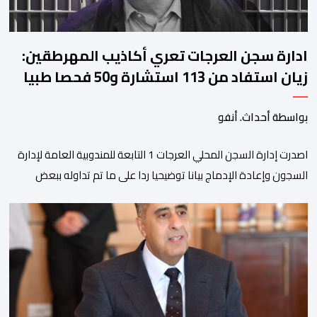
ادارة سجن العرجات تعري أكاذيب المهرطقين:
زيان استفاد من 113 استشارة و50 فحصا طبيا
بواسطة أحداث. أنفو
اصدرت إدارة السجن المحلي العرجات 1 التابعة للمندوبية العامة لإدارة
السجون وإعادة الإدماج بيانا توضيحيا ردا على ما تم تداوله ببعض
الجرائد والمواقع الالكترونية بخصوص الوضعية الصحية للسجين محمد
زيان، المعتقل بالمؤسسة ذاتها، وذلك لتنوير الرأي العام بالحقائق
والمعطيات الدقيقة.واوضحت إدارة المؤسسة السجنية أن المعني
بالأمر يستفيد منذ إيداعه من تتبع طبي منتظم ومستمر وفقا […]