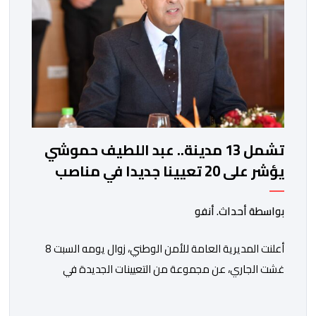
تشمل 13 مدينة.. عبد اللطيف حموشي
يؤشر على 20 تعيينا جديدا في مناصب
المسؤولية بمصالح الأمن الوطني
بواسطة أحداث. أنفو
أعلنت المديرية العامة للأمن الوطني، زوال يومه السبت 8
غشت الجاري، عن مجموعة من التعيينات الجديدة في
مناصب المسؤولية بمصالح لا ممركزة للأمن الوطني بمدن
الناظور ومراكش وأكادير وتيكيوين والعروي وأسفي ووجدة