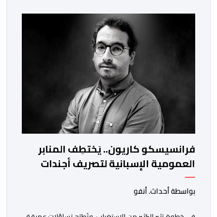
والعيون والدار البيضاء وبني ملال وابن جرير وطنجة وأصيلة،
وذلك في إطار دينامية داخلية تهدف لضخ دماء جديدة
والاستعانة بكفاءات أمنية شابة ومتمرسة، […]
فرانسيسكو كاريون.. يَختطِف المنابر
العمومية الإسبانية لتصريف أجندات
معادية للمغرب
بواسطة أحداث. أنفو
في خطوة تثير الكثير من الاستغراب، وتَطرَح تساؤلات عميقة