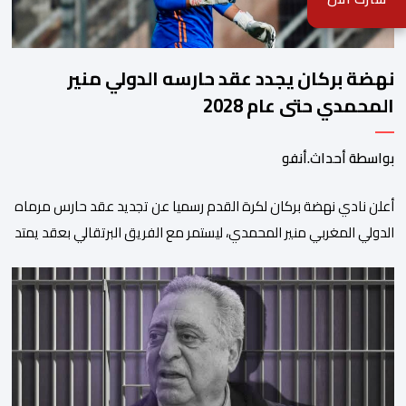
نهضة بركان يجدد عقد حارسه الدولي منير
المحمدي حتى عام 2028
بواسطة أحداث.أنفو
​أعلن نادي نهضة بركان لكرة القدم رسميا عن تجديد عقد حارس مرماه
الدولي المغربي منير المحمدي، ليستمر مع الفريق البرتقالي بعقد يمتد
حتى صيف عام 2028. ​وجاء هذا الإعلان عبر الحسابات الرسمية للنادي
على منصات التواصل الاجتماعي، مصحوبا بعبارة “الرحلة مستمرة”، في
إشارة إلى رغبة الإدارة في الحفاظ على ركائز الفريق والتعزيز من
استقراره الفني […]