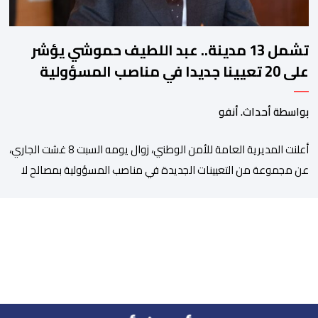
تشمل 13 مدينة.. عبد اللطيف حموشي يؤشر
على 20 تعيينا جديدا في مناصب المسؤولية
بمصالح الأمن الوطني
بواسطة أحداث. أنفو
أعلنت المديرية العامة للأمن الوطني، زوال يومه السبت 8 غشت الجاري،
عن مجموعة من التعيينات الجديدة في مناصب المسؤولية بمصالح لا
ممركزة للأمن الوطني بمدن الناظور ومراكش وأكادير وتيكيوين
والعروي وأسفي ووجدة والعيون والدار البيضاء وبني ملال وابن جرير
وطنجة وأصيلة، وذلك في إطار دينامية داخلية تهدف لضخ دماء جديدة
والاستعانة بكفاءات أمنية شابة ومتمرسة، […]