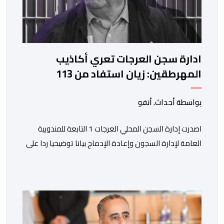
ادارة سجن العرجات تعري أكاذيب
المهرطقين: زيان استفاد من 113
استشارة و50 فحصا طبيا
بواسطة أحداث. أنفو
اصدرت إدارة السجن المحلي العرجات 1 التابعة للمندوبية
العامة لإدارة السجون وإعادة الإدماج بيانا توضيحيا ردا على
ما تم تداوله ببعض الجرائد والمواقع الالكترونية بخصوص
الوضعية الصحية للسجين محمد زيان، المعتقل بالمؤسسة
ذاتها، وذلك لتنوير الرأي العام بالحقائق والمعطيات
الدقيقة.واوضحت إدارة المؤسسة السجنية أن المعني بالأمر
يستفيد منذ إيداعه من تتبع طبي منتظم ومستمر وفقا […]