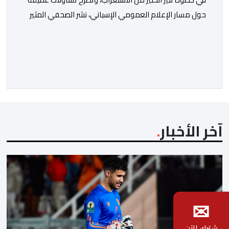
حول مسار الإعلام العمومي الإسباني، نشر الصحفي المثير
للجدل فرانسيسكو كاريون مقالاً مطولاً ومتحيزاً على بوابة
مؤسسة الإذاعة والتلفزيون الإسبانية العمومية (RTVE).
المقال الذي حَمَل عنواناً مليئاً بالإيحاءات السلبية: “المغرب،
بين غياب محمد السادس، شائعات الانتقال والاضطرابات
الاجتماعية”، يُمثِّل خروجاً غير مألوف عن الخط التحريري
المعتاد […]
آخر الأخبار
✉
شترك الآن