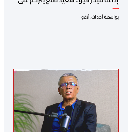
إذاعة ميد راديو.. سعيد نافع يترحم على
الفقيد الكاتب والصحفي جمال زايد
بواسطة أحداث. أنفو