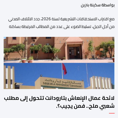
بواسطة سكينة بنزين
مع اقتراب الاستحقاقات التشريعية لسنة 2026، جدد الائتلاف المدني
من أجل الجبل، تسليط الضوء على عدد من المطالب المرتبطة بساكنة
المناطق الجبلية. وفي هذا السياق، أطلق الائتلاف مذكرة مطلبية، دعا
فيها الأحزاب السياسية، إلى ادراج 10 التزامات ضمن برامجها الانتخابية
المنتظرة، في إطار تعاقد سياسي مع المناطق الجبلية والانتقال من
الوعود الانتخابية إلى التزامات عملية […]
لائحة عمال الإنعاش بتارودانت تتحول إلى مطلب
شعبي ملح.. فمن يجيب؟.