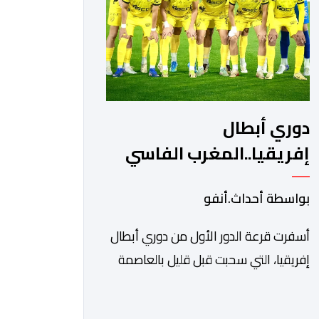
ونادي أوديب ممثل […]
دوري أبطال
إفريقيا..المغرب الفاسي
يواجه رحيمو البوركينابي
بواسطة أحداث.أنفو
أسفرت قرعة الدور الأول من دوري أبطال
إفريقيا، التي سحبت قبل قليل بالعاصمة
المصرية القاهرة، عن مواجهات متوازنة
لممثلي كرة القدم المغربية، نهضة بركان