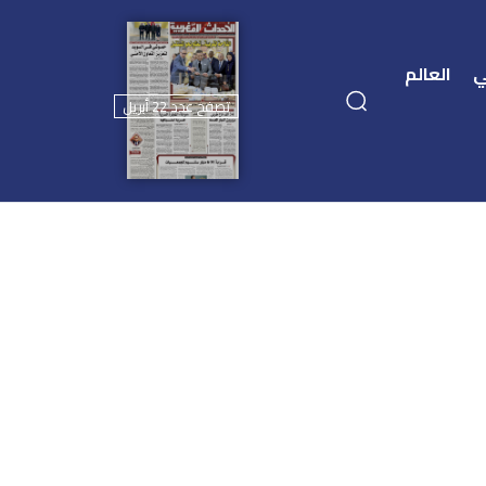
ي
العالم
تصفح عدد 22 أبريل