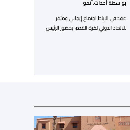
بواسطة أحداث.أنفو
عقد في الرباط اجتماع إيجابي ومثمر
للاتحاد الدولي لكرة القدم، بحضور الرئيس
جياني إنفانتينو، والأمين العام ماتياس
غرافستروم، وأعضاء مجلس إدارة الفيفا،
لمناقشة التطورات الأخيرة وضمان تطوير
آليات العمل الداخلي. ​وشهد اللقاء تجديد
الثقة المتبادلة بين القيادة التنفيذية
للاتحاد، حيث أكد المجتمعون دعمهم
الكامل للرئيس إنفانتينو باعتباره المسؤول
الوحيد المباشر والمنتخب من قِبل 211
اتحادا […]