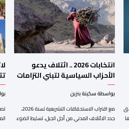
انتخابات 2026 .. ائتلاف يدعو
لا
الأحزاب السياسية لتبني التزامات
تت
واضحة تجاه المناطق الجبلية
فم
بواسطة سكينة بنزين
بوا
اق
مع اقتراب الاستحقاقات التشريعية لسنة 2026،
تصا
ا
جدد الائتلاف المدني من أجل الجبل، تسليط الضوء
الم
على عدد من المطالب المرتبطة بساكنة المناطق
من 