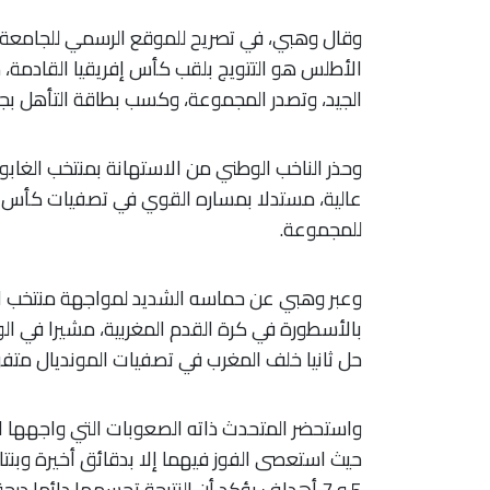
​وقال وهبي، في تصريح للموقع الرسمي للجامعة ا
الأطلس هو التتويج بلقب كأس إفريقيا القادمة، م
الجيد، وتصدر المجموعة، وكسب بطاقة التأهل بجد
​وحذر الناخب الوطني من الاستهانة بمنتخب الغاب
عالية، مستدلا بمساره القوي في تصفيات كأس الع
للمجموعة.
​وعبر وهبي عن حماسه الشديد لمواجهة منتخب الن
بالأسطورة في كرة القدم المغربية، مشيرا في الو
حل ثانيا خلف المغرب في تصفيات المونديال متفوقا
​واستحضر المتحدث ذاته الصعوبات التي واجهها ا
حيث استعصى الفوز فيهما إلا بدقائق أخيرة وبنتا
5 و 7 أهداف يؤكد أن النتيجة تحسمها دائما درجة جاهزية وجدية النخبة الوطنية.