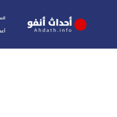
الس
أعم