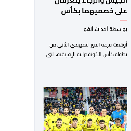
الجيش والرجاء يتعرفان
على خصميهما بكأس
الكاف
بواسطة أحداث.أنفو
أوقعت قرعة الدور التمهيدي الثاني من
بطولة كأس الكونفدرالية الإفريقية، التي
سحبت قبل قليل في العاصمة المصرية
القاهرة، ممثلي كرة القدم المغربية الرجاء
الرياضي والجيش الملكي في مواجهات
مرتقبة أمام أندية غرب ووسط القارة. ​
وسيكون نادي الرجاء الرياضي على موعد
مع مواجهة المتأهل من المباراة التي
تجمع بين إيل كانيمي واريورز النيجيري