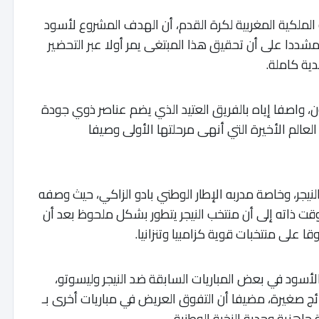
لملكية المغربية لكرة القدم، أن الهدف المشروع لأسود
شددا على أن تحقيق هذا المبتغى يمر أولا عبر التحضير
ية كاملة.
ون، واصفا إياه بالفريق العتيد الذي يضم عناصر ذوي جودة
الم الأخيرة التي أنهى مرحلتها الأولى وصيفا
يجر، وخاصة مدربه الإطار الوطني بادو الزاكي، حيث وصفه
قت ذاته إلى أن منتخب النيجر يتطور بشكل ملحوظ بعد أن
 على منتخبات قوية كزامبيا وتنزانيا.
لأسود في بعض المباريات السابقة ضد النيجر وليسوتو،
ئج صغيرة، مضيفا أن التفوق العريض في مباريات أخرى بـ