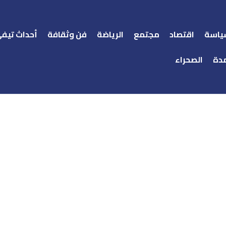
ياسة
اقتصاد
مجتمع
الرياضة
فن وثقافة
أحداث تيف
دة
الصحراء