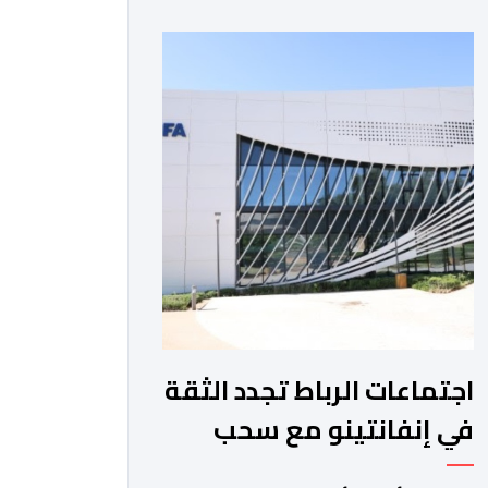
والمغرب الفاسي، في مستهل مشوارهما
القاري. ​وسيكون نادي نهضة بركان على
موعد في هذا الدور مع الفائز من المباراة
التي تجمع بين ستار سبورت السييراليوني
ونادي المدينة الغامبي، حيث يطمح
الفريق […]
اجتماعات الرباط تجدد الثقة
في إنفانتينو مع سحب
مشروع الفيفا