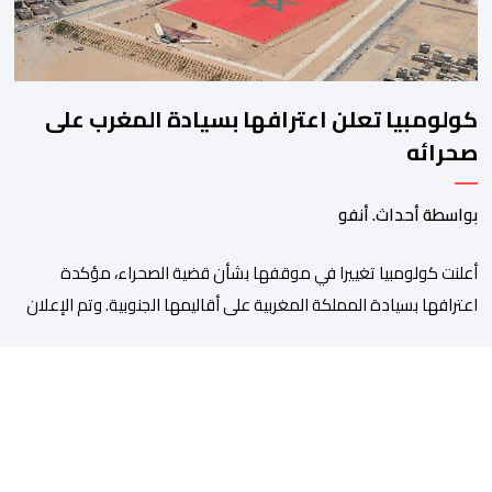
كولومبيا تعلن اعترافها بسيادة المغرب على
صحرائه
بواسطة أحداث. أنفو
أعلنت كولومبيا تغييرا في موقفها بشأن قضية الصحراء، مؤكدة
اعترافها بسيادة المملكة المغربية على أقاليمها الجنوبية. وتم الإعلان
عن هذا الموقف الجديد، أمس الجمعة، خلال لقاء بين وزير الشؤون
الخارجية والتعاون الافريقي والمغاربة المقيمين بالخارج، ناصر بوريطة،
ونائب رئيس جمهورية كولومبيا، خوسيه مانويل ريستريبو، بحضور وزير
العلاقات الخارجية عمر بولا إسكوبار. وبهذه المناسبة، أكد السيد […]