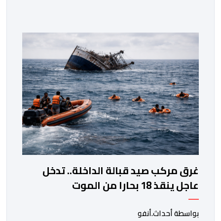
سطات، وعامل إقليم الجديدة، ورئيس جماعة مولاي عبد الله،
ورئيس المجلس الإقليمي للجديدة، ورئيس المجلس العلمي
المحلي للجديدة، وذلك بحضور شخصيات مدنية وعسكرية
ودينية. وجرت مراسيم افتتاح فعاليات الموسم بالخيمة
الرسمية، حيث أُلقيت كلمات كل من رئيس المجلس […]
غرق مركب صيد قبالة الداخلة.. تدخل
عاجل ينقذ 18 بحارا من الموت
بواسطة أحداث.أنفو