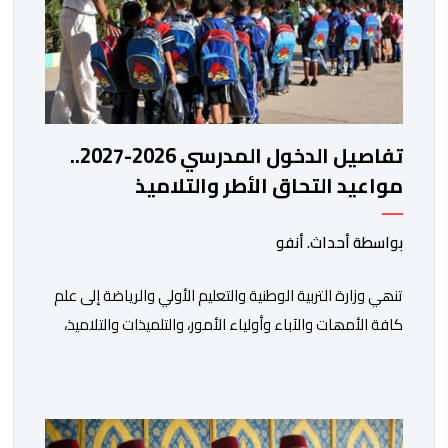
تفاصيل الدخول المدرسي 2026-2027..
مواعيد التحاق الأطر والتلاميذ
بالمؤسسات التعليمية
بواسطة أحداث. أنفو
تنھي وزارة التربیة الوطنیة والتعلیم الأولي والریاضة إلى علم
كافة الأمھات والآباء وأولیاء الأمور، والتلمیذات والتلامیذ،
والأطر الإداریة والتربویة وإلى الرأي العام الوطني، أن الدخول
المدرسي لسنة 2026-2027 سیتم في موعده الرسمي
المحدد سلفا طبقا لمقتضیات المقرر الوزاري رقم 047.26
الصادر بتاریخ 3 یولیوز 2026 بشأن تنظیم السنة الدراسیة.