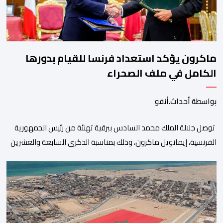
ماكرون يؤكد استعداد فرنسا للقيام بدورها
الكامل في ملف الصحراء
بواسطة أحداث.أنفو
توصل جلالة الملك محمد السادس ببرقية تهنئة من رئيس الجمهورية
الفرنسية، إيمانويل ماكرون، وذلك بمناسبة الذكرى السابعة والعشرين
لتربعه على العرش، حيث أعرب فيها عن تمنياته لجلالة الملك بالصحة
والسعادة والتوفيق، مجددا التعبير لجلالته عن مشاعر الصداقة
العميقة والمتينة التي تكنها فرنسا وشعبها للمغرب وللشعب المغربي.
وقال الرئيس الفرنسي “لا يساورني أي شك في أن […]