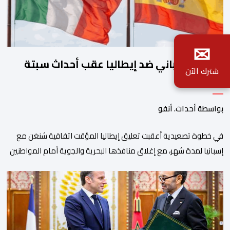
✉
تصعيد إسباني ضد إيطاليا عقب أحداث سبتة
شترك الآن
بواسطة أحداث. أنفو
في خطوة تصعيدية أعقبت تعليق إيطاليا المؤقت اتفاقية شنغن مع
إسبانيا لمدة شهر، مع إغلاق منافذها البحرية والجوية أمام المواطنين
غير الإسبان القادمين من إسبانيا تزامنا مع التدفق الكبير للمهاجرين عبر
سبتة المحتلة، أعلنت اسبانيا أمس الجمعة 07 غشت 2026، عن فرضها
لإجراءات مراقبة على حدودها للمسافرين الوافدين من إيطاليا. وكانت
اسبانيا قد أمهلت إيطاليا […]