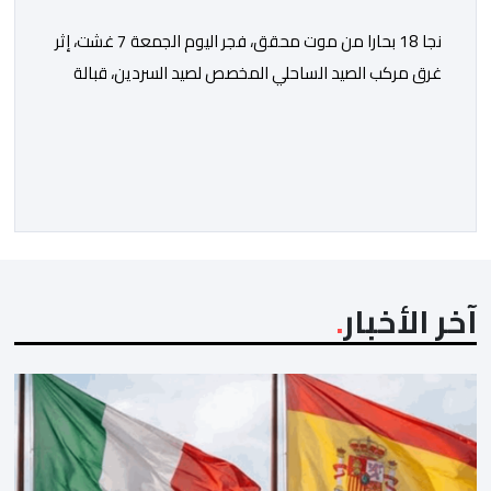
نجا 18 بحارا من موت محقق، فجر اليوم الجمعة 7 غشت، إثر
غرق مركب الصيد الساحلي المخصص لصيد السردين، قبالة
سواحل مدينة الداخلة. ووفق المعطيات المتوفرة، فإن
الحادث وقع بعدما تسربت كميات كبيرة من المياه إلى داخل
المركب أثناء مزاولته نشاط الصيد البحري، قبل أن تتفاقم
الوضعية وينتهي الأمر بغرقه، ما استنفر عدداً من مراكب […]
آخر الأخبار