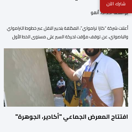
شترك الآن
بواسطة أحداث. أنفو
أعلنت شركة “كازا ترامواي”، المكلفة بتدبير النقل عبر خطوط الترامواي
والباصواي، عن توقف مؤقت لحركة السير على مستوى الخط الأول
لـ”الباصواي” (BW1)، وذلك خلال الفترة الممتدة من 1 إلى 15 غشت
2026. وأشارت الشركة، عبر إشعار رسمي وجهته لمستعملي الخط، أن
هذا التوقف المؤقت يأتي في إطار الأشغال الخاصة بتهيئة مشروع الخط
الكبيير للقطار فائق […]
افتتاح المعرض الجماعي "أكادير، الجوهرة"