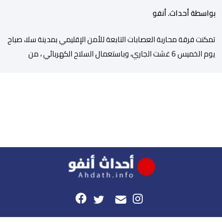
بواسطة أحداث. أنفو
تمكنت فرقة محاربة العصابات التابعة للأمن الإقليمي بمدينة سلا، صباح
يوم الخميس 6 غشت الجاري، وباستعمال السلاح الكهربائي ، من
توقيف شخص ، من ذوي السوابق القضائية المتعددة، وكان يشكل
موضوع مذكرات بحث جاربة. وكان المشتبه فيه قد أثار الفوضى وترويع
المواطنين بحي الرحمة، قبل أن تتدخل عناصر فرقة محاربة العصابات
لملاحقته ومحاصرته، غير أنه […]