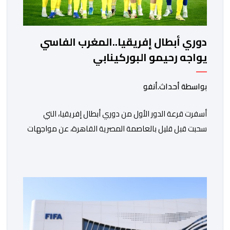
دوري أبطال إفريقيا..المغرب الفاسي
يواجه رحيمو البوركينابي
بواسطة أحداث.أنفو
أسفرت قرعة الدور الأول من دوري أبطال إفريقيا، التي
سحبت قبل قليل بالعاصمة المصرية القاهرة، عن مواجهات
متوازنة لممثلي كرة القدم المغربية، نهضة بركان والمغرب
الفاسي، في مستهل مشوارهما القاري. ​وسيكون نادي
نهضة بركان على موعد في هذا الدور مع الفائز من المباراة
التي تجمع بين ستار سبورت السييراليوني ونادي المدينة
الغامبي، حيث يطمح الفريق […]