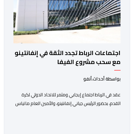
اجتماعات الرباط تجدد الثقة في إنفانتينو
مع سحب مشروع الفيفا
بواسطة أحداث.أنفو
عقد في الرباط اجتماع إيجابي ومثمر للاتحاد الدولي لكرة
القدم، بحضور الرئيس جياني إنفانتينو، والأمين العام ماتياس
غرافستروم، وأعضاء مجلس إدارة الفيفا، لمناقشة التطورات
الأخيرة وضمان تطوير آليات العمل الداخلي. ​وشهد اللقاء
تجديد الثقة المتبادلة بين القيادة التنفيذية للاتحاد، حيث أكد