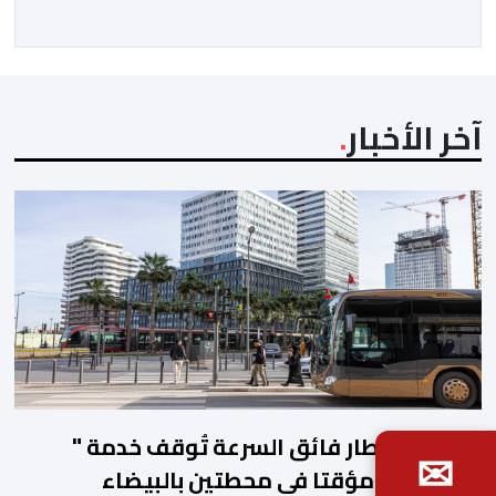
المجتمعون دعمهم الكامل للرئيس إنفانتينو باعتباره
المسؤول الوحيد المباشر والمنتخب من قِبل 211 اتحادا […]
آخر الأخبار
أشغال القطار فائق السرعة تُوقف خدمة "
✉
الباصواي" مؤقتا في محطتين بالبيضاء