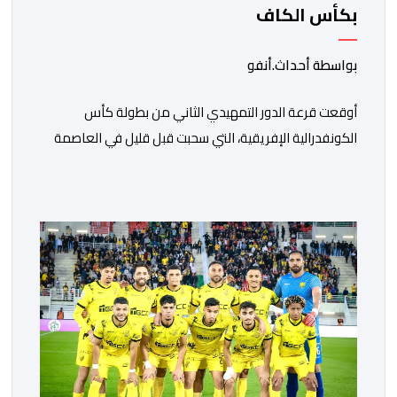
بكأس الكاف
بواسطة أحداث.أنفو
أوقعت قرعة الدور التمهيدي الثاني من بطولة كأس
الكونفدرالية الإفريقية، التي سحبت قبل قليل في العاصمة
المصرية القاهرة، ممثلي كرة القدم المغربية الرجاء الرياضي
والجيش الملكي في مواجهات مرتقبة أمام أندية غرب
ووسط القارة. ​وسيكون نادي الرجاء الرياضي على موعد مع
مواجهة المتأهل من المباراة التي تجمع بين إيل كانيمي
واريورز النيجيري ونادي أوديب ممثل […]