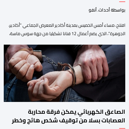
بواسطة أحداث. أنفو
افتتح، مساء أمس الخميس بمدينة أكادير المعرض الجماعي “أكادير،
الجوهرة”، الذي يضم أعمال 12 فنانا تشكيليا من جهة سوس ماسة،
ويستمر إلى غاية 31 أكتوبر القادم. ويعد هذا المعرض افتتاحا رسميا
لـ”فضاء إكسبو أكادير” الجديد، الذي يطمح إلى أن يصبح فضاء دائما
مخصصا للتعريف بإبداعات ومواهب الجهة وخارجها. ويجمع معرض
“أكادير، الجوهرة”، الذي تنظمه مؤسسة […]
الصاعق الكهربائي يمكن فرقة محاربة
العصابات بسلا من توقيف شخص هائج وخطر