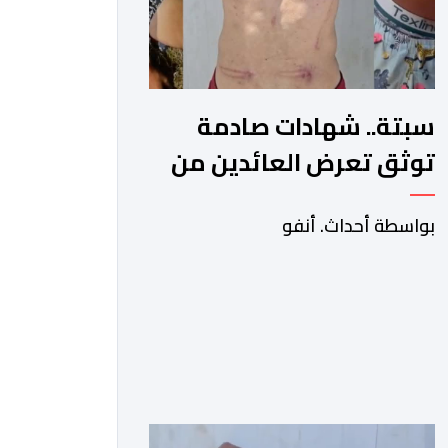
سبتة.. شهادات صادمة
توثق تعرض العائدين من
الثغر المحتل لاعتداءات
بواسطة أحداث. أنفو
جسيمة من قبل الحرس
المدني الاسباني