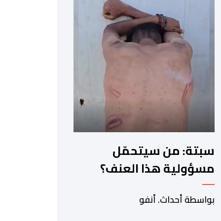
سبتة: من سيتحمّل
مسؤولية هذا العنف؟
بواسطة أحداث. أنفو