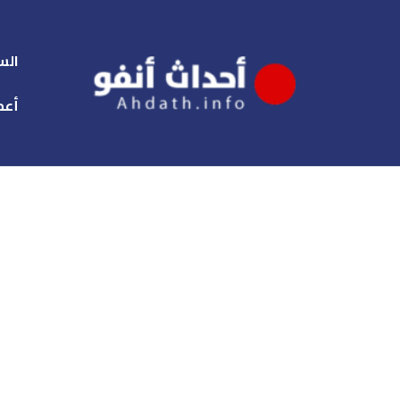
الس
أعم