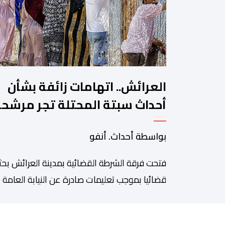
العرائش.. اتهامات زائفة بشأن
أحداث سبتة المحتلة تجر مرشح
للهجرة غير النظامية إلى القضاء
بواسطة أحداث. أنفو
فتحت فرقة الشرطة القضائية بمدينة العرائش بحثا
قضائيا بموجب تعليمات صادرة عن النيابة العامة
المختصة، وذلك على خلفية تصريحات واتهامات
زائفة أدلت بها مرشحة للهجرة السرية لموقع