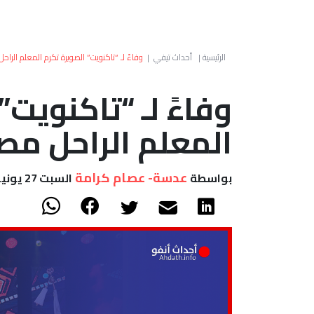
الرئيسية
|
أحداث تيفي
|
وفاءً لـ “تاكنويت” الصويرة تكرم المعلم الر
وفاءً لـ “تاكنويت”
المعلم الراحل م
عدسة- عصام كرامة
بواسطة
السبت 27 يونيو, 2026 - 20:01