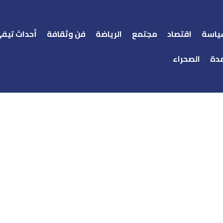
ياسة
اقتصاد
مجتمع
الرياضة
فن وثقافة
أحداث تيف
دة
الصحراء