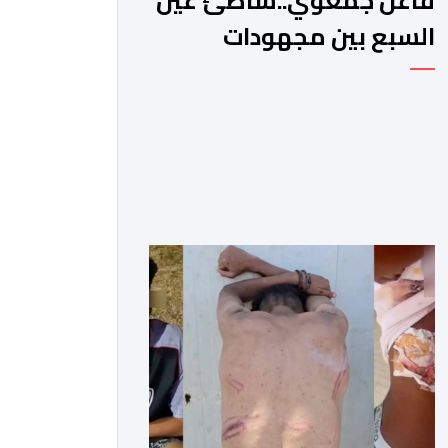
فاعل جمعوي..شاطئ عين
السبع بين مجهودات
السلطات ووعي الزوار