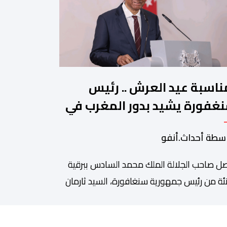
ناسبة عيد العرش .. رئيس
غفورة يشيد بدور المغرب في
جيع الحوار بين الأديان
سطة أحداث.أنفو
ل صاحب الجلالة الملك محمد السادس ببرقية
ئة من رئيس جمهورية سنغافورة، السيد ثارمان
موغاراتنام، وذلك بمناسبة الذكرى السابعة
عشرين لتربع جلالته على عرش أسلافه المنعمين.