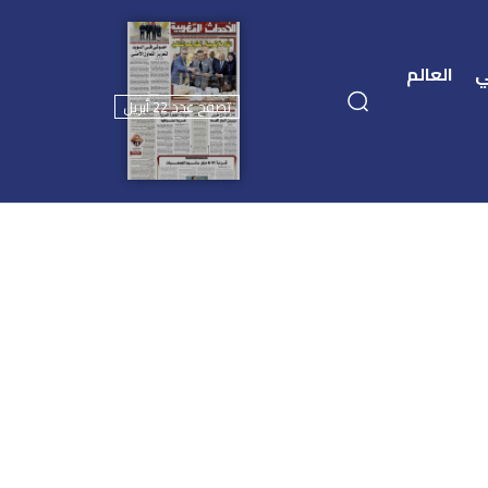
ي
العالم
تصفح عدد 22 أبريل