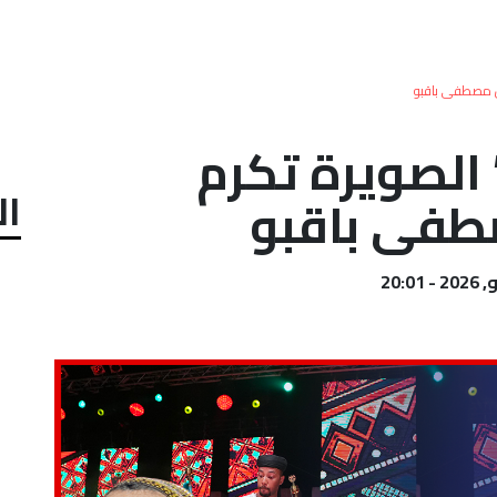
احل مصطفى باقبو
 الصويرة تكرم
ال
صطفى باقبو