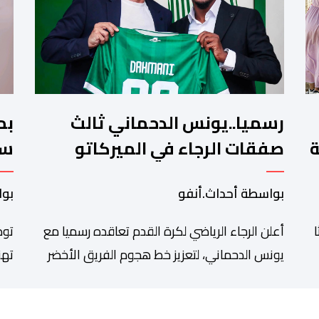
رسميا..يونس الدحماني ثالث
بم
ة
صفقات الرجاء في الميركاتو
سن
الصيفي
تش
بواسطة أحداث.أنفو
بوا
أعلن الرجاء الرياضي لكرة القدم تعاقده رسميا مع
توص
يونس الدحماني، لتعزيز خط هجوم الفريق الأخضر
تهن
خلال فترة الانتقالات الصيفية الحالية. ​ويمتد العقد
شان
الذي يربط الدحماني بالنسور لعدة سنوات حتى عام
وال