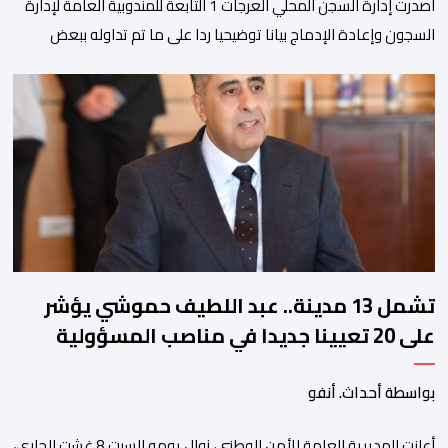
اصدرت إدارة السجن المحلي العرجات 1 التابعة للمندوبية العامة لإدارة
السجون وإعادة الإدماج بيانا توضيحيا ردا على ما تم تداوله ببعض
الجرائد والمواقع الالكترونية بخصوص الوضعية الصحية للسجين محمد
زيان، المعتقل بالمؤسسة ذاتها، وذلك لتنوير الرأي العام بالحقائق
والمعطيات الدقيقة.واوضحت إدارة المؤسسة السجنية أن المعني
بالأمر يستفيد منذ إيداعه من تتبع طبي منتظم ومستمر وفقا […]
تشمل 13 مدينة.. عبد اللطيف حموشي يؤشر
على 20 تعيينا جديدا في مناصب المسؤولية
بمصالح الأمن الوطني
بواسطة أحداث. أنفو
أعلنت المديرية العامة للأمن الوطني، زوال يومه السبت 8 غشت الجاري،