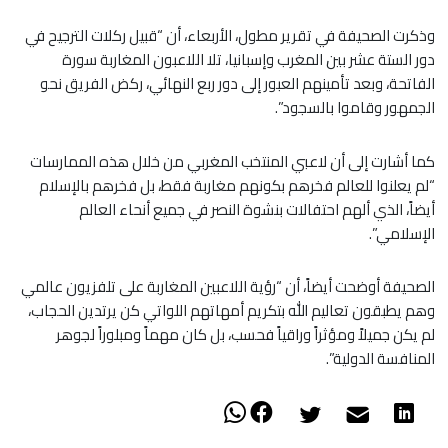
وذكرت الصحيفة في تقرير مطول، الأربعاء، أن “قبيل ركلات الترجيح في
دور الستة عشر بين المغرب وإسبانيا، تلا اللاعبون المغاربة سورة
الفاتحة، وبعد تأمينهم العبور إلى دور ربع النهائي، ركض الفريق نحو
الجمهور وقاموا بالسجود”.
كما أشارت إلى أن لاعبي المنتخب المغربي من خلال هذه الممارسات
“لم يعلنوا للعالم فخرهم بكونهم مغاربة فقط، بل فخرهم بالإسلام
أيضاً، الذي ألهم احتفالات بنشوة النصر في جميع أنحاء العالم
الإسلامي”.
الصحيفة أوضحت أيضاً، أن “رؤية اللاعبين المغاربة على تلفزيون عالمي
وهم يطبقون تعاليم الله بتكريم أمهاتهم اللواتي كن يرتدين الحجاب،
لم يكن جميلاً ومؤثراً وراقياً فحسب، بل كان مهماً ومبلوراً لجوهر
المنافسة الدولية”.