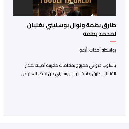
طارق بطمة ونوال بوسنيني يغنيان
لمحمد بطمة
بواسطة أحداث. أنفو
باسلوب غيواني ممزوج بمقامات مغربية أصيلة،تمكن
الفنانان طارق بطمة ونوال بوسنيني من نفض الغبار عن
زجلية جميلة،كتبها ولحنها المرحوم محمد بطمة ،احد اعمدة
مجموعة لمشاهب الشهيرة. الاغنية بعنوان ” فضولي
ياقلبي” ،قام بتوزيعها اسامة باهي،باسلوب سلس وبسيط،
متحكما في الجمل الموسيقية والانتقالات الجميلة..استطاع
الفنانان طارق بطمة ونوال بوسنيني أن يعطيا روحا فريدة
لهذه الاغنية,بفضل أدا […]