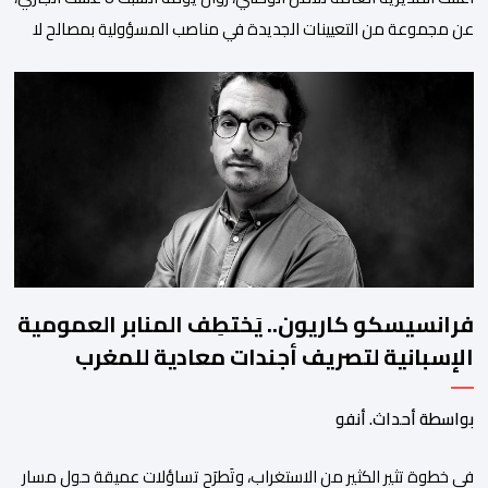
عن مجموعة من التعيينات الجديدة في مناصب المسؤولية بمصالح لا
ممركزة للأمن الوطني بمدن الناظور ومراكش وأكادير وتيكيوين
والعروي وأسفي ووجدة والعيون والدار البيضاء وبني ملال وابن جرير
وطنجة وأصيلة، وذلك في إطار دينامية داخلية تهدف لضخ دماء جديدة
والاستعانة بكفاءات أمنية شابة ومتمرسة، […]
فرانسيسكو كاريون.. يَختطِف المنابر العمومية
الإسبانية لتصريف أجندات معادية للمغرب
بواسطة أحداث. أنفو
في خطوة تثير الكثير من الاستغراب، وتَطرَح تساؤلات عميقة حول مسار