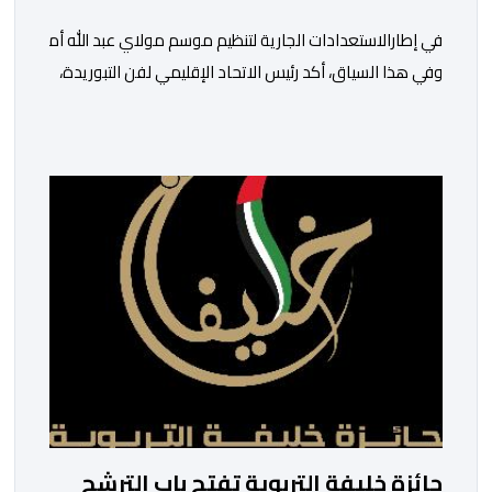
في إطارالاستعدادات الجارية لتنظيم موسم مولاي عبد الله أمغار،تو
وفي هذا السياق، أكد رئيس الاتحاد الإقليمي لفن التبوريدة،
سعيد
ولم تخل هذه الدورة من مؤشرات إيجابية على مستوى تنوعالمشاركة،
وتبرز هذه الأرقام الحجم الكبير الذي باتت تعرفه تظاهرةالتبوريدة 
ومن المرتقب أن تعرف فعاليات الموسم إقبالا جماهيريا
واسعا،في ظل الشغف الكبير الذي يحظى به فن التبوريدة، باعتبارهأحد أ
جائزة خليفة التربوية تفتح باب الترشح