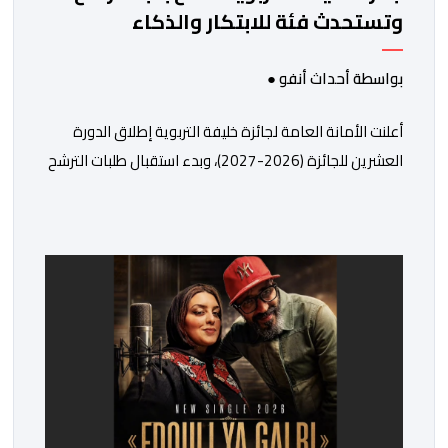
وتستحدث فئة للابتكار والذكاء
الاصطناعي
بواسطة أحداث أنفو ●
أعلنت الأمانة العامة لجائزة خليفة التربوية إطلاق الدورة
العشرين للجائزة (2026-2027)، وبدء استقبال طلبات الترشح
إلكترونياً اعتباراً من اليوم وحتى 31 دجنبر 2026. وقال بلاغ
صحافي إن هذه الدوة تكتسب أهمية خاصة لتزامنها مع
مرور عشرين عاماً على انطلاق الجائزة، وتشهد للمرة الأولى
استحداث فئة “الابتكار والذكاء الاصطناعي في التعليم”، إلى
جانب طرح 10 مجالات […]