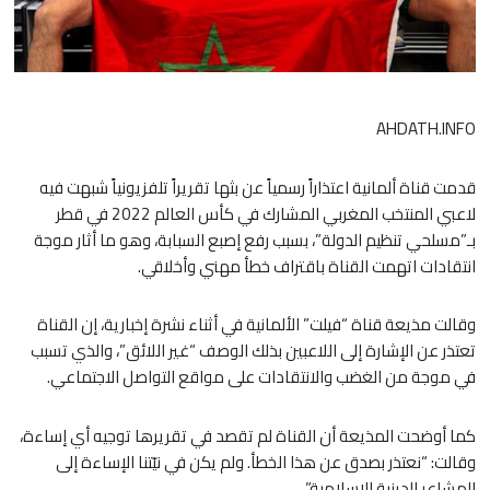
AHDATH.INFO
قدمت قناة ألمانية اعتذاراً رسمياً عن بثها تقريراً تلفزيونياً شبهت فيه
لاعبي المنتخب المغربي المشارك في كأس العالم 2022 في قطر
بـ”مسلحي تنظيم الدولة”، بسبب رفع إصبع السبابة، وهو ما أثار موجة
انتقادات اتهمت القناة باقتراف خطأ مهني وأخلاقي.
وقالت مذيعة قناة “فيلت” الألمانية في أثناء نشرة إخبارية، إن القناة
تعتذر عن الإشارة إلى اللاعبين بذلك الوصف “غير اللائق”، والذي تسبب
في موجة من الغضب والانتقادات على مواقع التواصل الاجتماعي.
كما أوضحت المذيعة أن القناة لم تقصد في تقريرها توجيه أي إساءة،
وقالت: “نعتذر بصدق عن هذا الخطأ. ولم يكن في نيّتنا الإساءة إلى
المشاعر الدينية الإسلامية”.