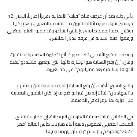
يأتي ذلك بعد أن عرضت قناة “فيلت” الألمانية تقريراً إخبارياً، الإثنين 12
ديسمبر، تناول صورة لثلاثة لاعبين من المنتخب المغربي، وهم زكريا
بوخلال وعبد الحميد صابيري وإلياس الشاعر، وقد حملوا العلم المغربي
ورفعوا إصبع السبابة في غرفة تبديل الملابس.
ووصف المذيع الألماني تلك الصورة بأنها “مثيرة للغضب والاستفزاز”،
وقال: “إنّ رفع السبابة هو الإشارة ذاتها التي يرفعها متشددو تنظيم
الدولة الإسلامية بعد عملياتهم”، على حد تعبيره.
وتابع المذيع تأكيده أنَّ رفع السبابة إشارة منسوبة لمن وصفهم
بـ”الجهاديين”، قائلاً إنه من غير الواضح ما إذا كان اللاعبون المغاربة
على دراية بما ترمز له في الحقيقة.
في المقابل، قالت صحيفة الغارديان البريطانية، إن ممارسة لاعبي
المنتخب المغربي لطقوس دينية أثناء مباريات كأس العالم “قطر
2022” وفخرهم بالإسلام “يجب أن يلهمنا جميعاً”.