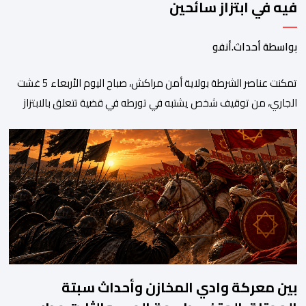
فيه في ابتزاز سائحين
بواسطة أحداث.أنفو
تمكنت عناصر الشرطة بولاية أمن مراكش، صباح اليوم الأربعاء 5 غشت
الجاري، من توقيف شخص يشتبه في تورطه في قضية تتعلق بالابتزاز
وممارسة الإرشاد السياحي بدون رخصة. وكان المشتبه فيه قد عرّض
سائحين أجنبيين للابتزاز بالمدينة العتيقة بمراكش، وطالبهما بمبلغ مالي
غير مستحق بدعوى ممارسة نشاط مرتبط بالإرشاد السياحي بدون
رخصة، وهي الأفعال الإجرامية التي […]
بين معركة وادي المخازن وأحداث سبتة