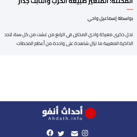
المحتلة: المتغير طبيعة الحرب والثابت جدار
الصد الوطني
بواسطة إسماعيل واحي
تحل ذكرى معركة وادي المخازن في الرابع من غشت من كل سنة، لتجد
الذاكرة المغربية ما تزال شاهدة على واحدة من أعظم المحطات
التاريخية للمملكة، بما كرسته منذ قرون مضت من دروس استراتيجية لا
تزال حاضرة حتى اليوم، وعلى رأسها أن الطامعين في تدمير المغرب لا
يتحركون إلا عندما يجدون انقساما داخليا يمكن استغلاله. في […]