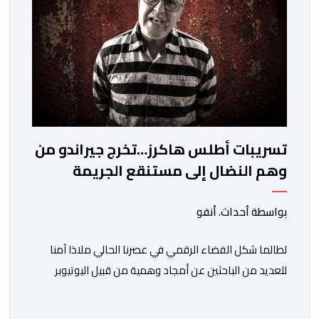
تسريبات أطلس هاكرز…تخرج جيراندو من
وهم النضال إلى مستنقع الجريمة
المنظمة
بواسطة أحداث. أنفو
لطالما شكل الفضاء الرقمي في عصرنا الحالي ملاذا آمنا
للعديد من الباحثين عن أمجاد وهمية من قبيل اليوتيوبر
النصاب هشام جيراندو، حيث وفرت له منصات التواصل
الاجتماعي منصة مثالية لارتداء قفازات النظافة وادعاء