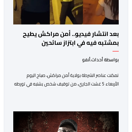
بعد انتشار فيديو.. أمن مراكش يطيح
بمشتبه فيه في ابتزاز سائحين
بواسطة أحداث.أنفو
تمكنت عناصر الشرطة بولاية أمن مراكش، صباح اليوم
الأربعاء 5 غشت الجاري، من توقيف شخص يشتبه في تورطه
في قضية تتعلق بالابتزاز وممارسة الإرشاد السياحي بدون
رخصة. وكان المشتبه فيه قد عرّض سائحين أجنبيين للابتزاز
بالمدينة العتيقة بمراكش، وطالبهما بمبلغ مالي غير مستحق
بدعوى ممارسة نشاط مرتبط بالإرشاد السياحي بدون رخصة،
وهي الأفعال الإجرامية التي […]