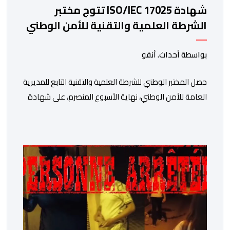
شهادة ISO/IEC 17025 تتوج مختبر
الشرطة العلمية والتقنية للأمن الوطني
في مختلف الخبرات الجنائية
بواسطة أحداث. أنفو
حصل المختبر الوطني للشرطة العلمية والتقنية التابع للمديرية
العامة للأمن الوطني، نهاية الأسبوع المنصرم، على شهادة
الاعتماد والمطابقة والجودة بالمعيار الدولي “ISO/CEI
17025″، وذلك في مختلف التخصصات والخبرات الشرعية، بما
فيها فروع البيولوجيا والكيمياء، وتدقيق وفحص الوثائق،
والحرائق والمتفجرات، وكذا الآثار الرقمية والمخدرات والمواد
السمومية.وكانت المنظمة الأمريكية للاعتماد والتقييس
″The ANSI National Accreditation Board″، المختصة […]