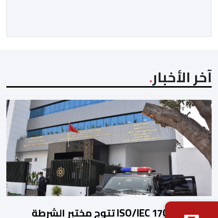
محاربة الفساد والدفاع عن حقوق المظلومين. وفي هذا
السياق، برز هذا النصاب في البداية كصانع محتوى افتراضي
يقتات على استعطاف الجماهير ودغدغة […]
آخر الأخبار
شهادة ISO/IEC 17025 تتوج مختبر الشرطة