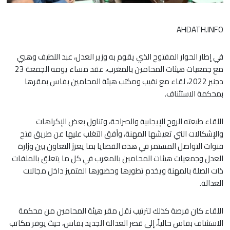
AHDATH.INFO
في إطار الحوار المفتوح الذي يقوم به وزير العدل، عبد اللطيف وهبي
مع جمعيات هيئات المحامين بالمغرب، عقد مساء يومه الجمعة 23
دجنبر 2022، لقاء مع نقيب ومكتب هيئة المحامين بفاس بمقرها
بمحكمة الاستئناف.
اللقاء طبعته الروح الإيجابية والصراحة، وتناول بعض الإكراهات
والإشكالات التي تعيشها المهنة، وأفق التغلب عليها عن طريق فتح
قنوات التواصل المستمر في هذه القضايا بما يعزز التعاون بين وزارة
العدل وجمعيات هيئات المحامين بالمغرب في كل ما يتعلق بالملفات
ذات الصلة بالمهنة ويخدم تطورها وحضورها المتميز داخل مجالات
العدالة.
اللقاء كان فرصة كذلك لترتيب نقل مقر هيئة المحامين من محكمة
الاستئناف بفاس حالياً، إلى قصر العدالة الجديد بفاس، حيث يوفر مكاتب