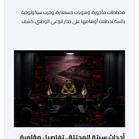
مخططات مأجورة، وهويات مستعارة، وحرب سيكولوجية
بائسة تحطمت أوهامها على جدار الوعي الوطني، كشف
خيوطها أبو وائل الريفي في بوح جديد له هذا الأحد، استعرض
من خلاله تفاصيل اجهاض الأجهزة الأمنية المغربية لأحدث
محاولات المخابرات العسكرية الجزائرية استهداف امن
المملكة واستقرارها. أكد أبو وائل الريفي أنه: “بعد إجهاض
مخططات الجارة التي تحركت سريعا عبر عملائها […]
أحداث سبتة المحتلة.. تفاصيل مؤامرة