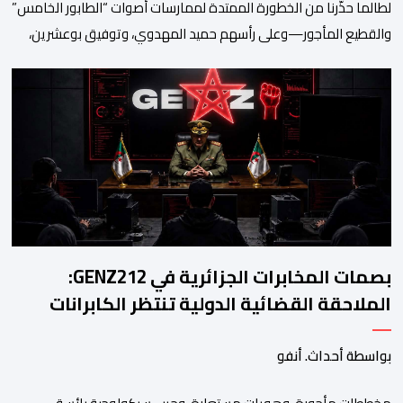
لطالما حذّرنا من الخطورة الممتدة لممارسات أصوات “الطابور الخامس”
والقطيع المأجور—وعلى رأسهم حميد المهدوي، وتوفيق بوعشرين،
والمعطي منجب—الذين ارتضوا لأنفسهم لعب أدوار الانتهازية، وتجاوز
أخلاقيات العمل الصحفي ومقتضيات القانون الجنائي، عبر الاستغلال
المقيت لفقر وهشاشة بعض المواطنين وتوظيف انفعالاتهم لخدمة
أجندات التهييج وضرر استقرار الوطن. وجاء بوح “أبو وائل الريفي” هذا
الأحد ليؤكد حقيقة هذه […]
بصمات المخابرات الجزائرية في GENZ212:
الملاحقة القضائية الدولية تنتظر الكابرانات
بواسطة أحداث. أنفو