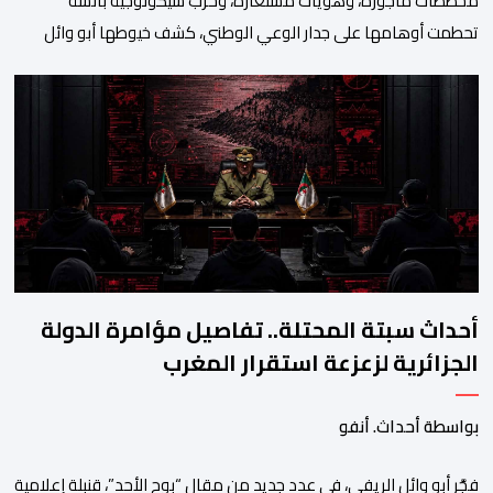
مخططات مأجورة، وهويات مستعارة، وحرب سيكولوجية بائسة
تحطمت أوهامها على جدار الوعي الوطني، كشف خيوطها أبو وائل
الريفي في بوح جديد له هذا الأحد، استعرض من خلاله تفاصيل اجهاض
الأجهزة الأمنية المغربية لأحدث محاولات المخابرات العسكرية الجزائرية
استهداف امن المملكة واستقرارها. أكد أبو وائل الريفي أنه: “بعد
إجهاض مخططات الجارة التي تحركت سريعا عبر عملائها […]
أحداث سبتة المحتلة.. تفاصيل مؤامرة الدولة
الجزائرية لزعزعة استقرار المغرب
بواسطة أحداث. أنفو
فجَّر أبو وائل الريفي، في عدد جديد من مقال “بوح الأحد”، قنبلة إعلامية