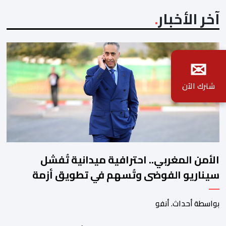
آخر الأخبار
✉
شترك الآن
الأمن المغربي.. احترافية ميدانية تُفشل
سيناريو الفوضى وتُسهم في تطويق أزمة
سبتة
بواسطة أحداث. أنفو