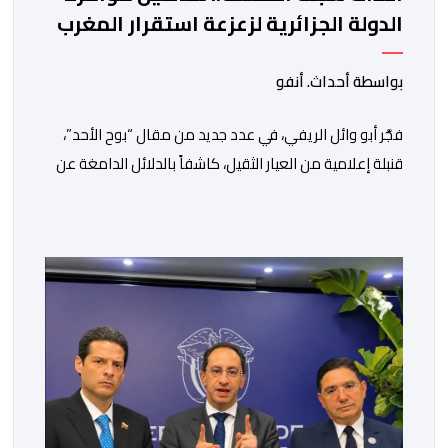
الدولة الجزائرية لزعزعة استقرار المغرب
بواسطة أحداث. أنفو
فجَّر أبو وائل الريفي، في عدد جديد من مقال “بوح الأحد”،
قنبلة إعلامية من العيار الثقيل، كاشفاً بالدلائل الدامغة عن
تورط الجزائر في محاولة جديدة لضرب الاستقرار الداخلي
بالمغرب والتشويش على علاقاته الاستراتيجية مع إسبانيا،
كاشفا خيوط حملة تحريضية ممنهجة شنتها الحسابات
والمنصات التابعة للمخابرات العسكرية الجزائرية لاستدراج
الشباب والقاصرين عبر مواقع التواصل الاجتماعي، وذلك […]