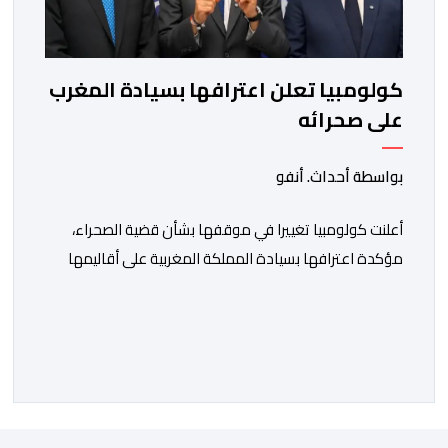
كولومبيا تعلن اعترافها بسيادة المغرب
على صحرائه
بواسطة أحداث. أنفو
أعلنت كولومبيا تغييرا في موقفها بشأن قضية الصحراء،
مؤكدة اعترافها بسيادة المملكة المغربية على أقاليمها
الجنوبية. وتم الإعلان عن هذا الموقف الجديد، أمس
الجمعة، خلال لقاء بين وزير الشؤون الخارجية والتعاون
الافريقي والمغاربة المقيمين بالخارج، ناصر بوريطة، ونائب
رئيس جمهورية كولومبيا، خوسيه مانويل ريستريبو، بحضور
وزير العلاقات الخارجية عمر بولا إسكوبار. وبهذه المناسبة،
أكد السيد […]