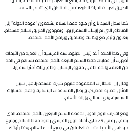
الزرق” في احتواء التهديدات، ومنع التصعيد، وحماية الساكنة، وتمهيد
الطريق لعودة الحياة الطبيعية في المناطق التي تتسم بالعنف.
كما سجل السيد بارو أن جنود حفظ السلام يشجعون “عودة الدولة” إلى
المناطق التي تم إرساء الاستقرار بها، ويمهدون الطريق لسلام مستدام،
بتعاون وثيق مع وكالات وصناديق وبرامج الأمم المتحدة.
وفي هذا الصدد، أكد رئيس الدبلوماسية الفرنسية أن العديد من الأبحاث
أظهرت أن عمليات حفظ السلام التابعة للأمم المتحدة تساهم في الحد
من العنف، والحفاظ على حقوق الإنسان، وخلق بيئات أكثر استقرارا.
وقال إن الانتظارات المعقودة عليهم كبيرة، مستحضرا، على سبيل
المثال، حماية المدنيين، وإيصال المساعدات الإنسانية، ودعم المسارات
السياسية، ونزع السلاح، وإزالة الألغام.
ومع اقتراب اليوم الدولي لحفظة السلام التابعين للأمم المتحدة، الذي
يحتفى به في 29 ماي، أشاد الوزير الفرنسي بجنود حفظ السلام وجميع
موظفي الأمم المتحدة العاملين في جميع أنحاء العالم، وكذا بأولئك