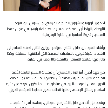
أكد وزير أوروبا والشؤون الخارجية الفرنسي، جان-نويل بارو، اليوم
الأربعاء بالرباط، أن المملكة المغربية تعد فاعلا رئيسيا في مجال حفظ
السلام، وشريكا أساسيا في القارة الإفريقية.
وأشاد السيد بارو، خلال افتتاح المؤتمر الوزاري الثاني لحفظ السلام في
الفضاء الفرنكفوني، بالمبادرات العديدة التي أطلقتها المملكة، وكذا
بالتزامها لفائدة الاستقرار والتنمية والازدهار في القارة.
من جهة أخرى، أبرز الوزير الفرنسي أن عمليات السلام التابعة للأمم
المتحدة تظل “ضرورية”، مضيفا أن نجاعتها “مثبتة”، كما يجسد ذلك
الدور الفعال للقبعات الزرق في مناطق غالبا ما تكون بعيدة عن دائرة
اهتمام وسائل الإعلام، ولكنها تتطلب حضورا محايدا للمجتمع الدولي.
وشدد على أنه من خلال انتشارهم الميداني، يساهم أفراد “القبعات