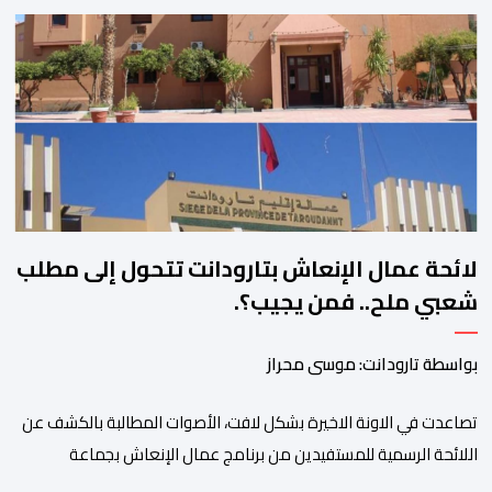
المناطق الجبلية. وفي هذا السياق، أطلق الائتلاف مذكرة مطلبية، دعا
فيها الأحزاب السياسية، إلى ادراج 10 التزامات ضمن برامجها الانتخابية
المنتظرة، في إطار تعاقد سياسي مع المناطق الجبلية والانتقال من
الوعود الانتخابية إلى التزامات عملية […]
لائحة عمال الإنعاش بتارودانت تتحول إلى مطلب
شعبي ملح.. فمن يجيب؟.
بواسطة تارودانت: موسى محراز
تصاعدت في الاونة الاخيرة بشكل لافت، الأصوات المطالبة بالكشف عن
اللائحة الرسمية للمستفيدين من برنامج عمال الإنعاش بجماعة
تارودانت، بعد أن تحول الملف إلى واحد من أكثر المواضيع إثارة للنقاش