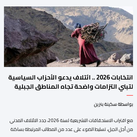
وتحسين جودة الخدمات المقدمة للأطباء، وتعزيز التواصل بين الأطباء
والمجالس الجهوية للهيئة إلى جانب الهيئة الوطنية. وذكر بلاغ للهيئة أن
هذه المنصة، التي تم إطلاقها في إطار استراتيجيتها الرامية إلى التحديث
والتحول الرقمي، تشكل خطوة مهمة في […]
انتخابات 2026 .. ائتلاف يدعو الأحزاب السياسية
لتبني التزامات واضحة تجاه المناطق الجبلية
بواسطة سكينة بنزين
مع اقتراب الاستحقاقات التشريعية لسنة 2026، جدد الائتلاف المدني
من أجل الجبل، تسليط الضوء على عدد من المطالب المرتبطة بساكنة