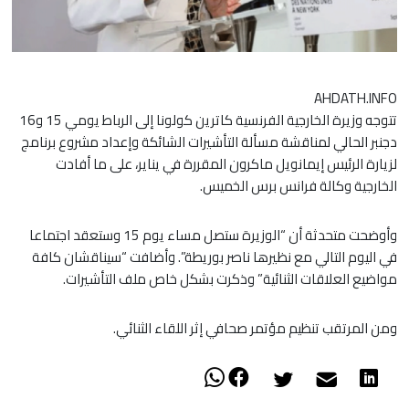
AHDATH.INFO
تتوجه وزيرة الخارجية الفرنسية كاترين كولونا إلى الرباط يومي 15 و16
دجنبر الحالي لمناقشة مسألة التأشيرات الشائكة وإعداد مشروع برنامج
لزيارة الرئيس إيمانويل ماكرون المقررة في يناير، على ما أفادت
الخارجية وكالة فرانس برس الخميس.
وأوضحت متحدثة أن “الوزيرة ستصل مساء يوم 15 وستعقد اجتماعا
في اليوم التالي مع نظيرها ناصر بوريطة”. وأضافت “سيناقشان كافة
مواضيع العلاقات الثنائية” وذكرت بشكل خاص ملف التأشيرات.
ومن المرتقب تنظيم مؤتمر صحافي إثر اللقاء الثنائي.