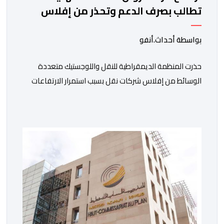
تطالب بصرف الدعم وتحذر من إفلاس
شركات النقل
بواسطة أحداث.أنفو
حذرت المنظمة الديمقراطية للنقل واللوجستيك متعددة
الوسائط من إفلاس شركات نقل بسبب استمرار الارتفاعات
المتتالية لأسعار الغازوال وكلك ما تصفه ب”امتناع” الحكومة
عن صرف أشطر الدعم المباشر المخصص لمهنيي النقل
الطرقي. وجاء بلاغ للمنظمة، “أصبحت المقاولات النقلية،
والسائقون المهنيون، على حد سواء، يواجهون ضغوطا
اقتصادية غير مسبوقة نتيجة الارتفاع المستمر في كلفة
العملية النقلية، حيث […]