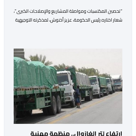
“تحصين المكتسبات ومواصلة المشاريع والإصلاحات الكبرى”،
شعار اختاره رئيس الحكومة، عزيز أخنوش، لمذكرته التوجيهية
إلى الوزراء وكتاب الدولة بخصوص إعداد مشروع قانون
مالية 2027 أي آخر مشروع من نوعه في ظل ولايته
الحكومية. هذه الرسالة التأطيرية ارتكزت على 4 أولويات، كما
حملت ألحت على ضرورة عقلنة نفقات التسيير، بل وتقييد
التوظيف إلا في حالة الضرورة. […]
ارتفاع لتر الغازوال.. منظمة مهنية