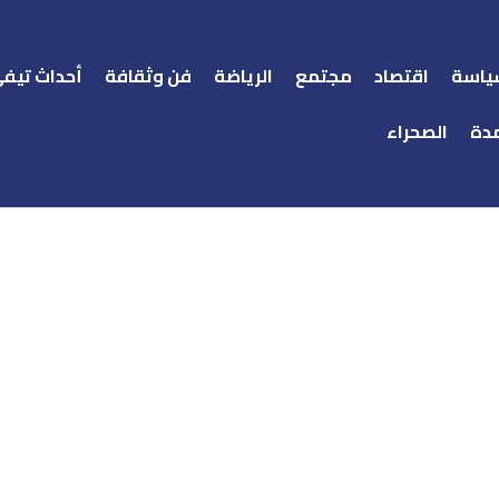
ياسة
اقتصاد
مجتمع
الرياضة
فن وثقافة
أحداث تيف
دة
الصحراء