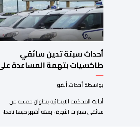
أحداث سبتة تدين سائقي
طاكسيات بتهمة المساعدة على
الهجرة غير النظامية
بواسطة أحداث.أنفو
أدانت المحكمة الابتدائية بتطوان خمسة من
سائقي سيارات الأجرة ، بستة أشهر حبسا نافذا،
وغرامة قدرها 10 آلاف درهم لكل محكوم، بته
المساعدة على الهجرة غير النظامية على خلفية