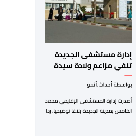
يخولها […]
إدارة مستشفى الجديدة
تنفي مزاعم ولادة سيدة
أمام باب المؤسسة وتؤكد
بواسطة أحداث.أنفو
فتح تحقيق
أصدرت إدارة المستشفى الإقليمي محمد
الخامس بمدينة الجديدة بلاغا توضيحيا، ردا
على ما جرى تداوله عبر بعض الصفحات
الإلكترونية ومنصات التواصل الاجتماعي