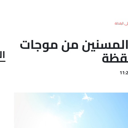
لى اليقظة
 المسنين من موجات
ال
يقظة