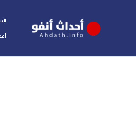
الس
أعم