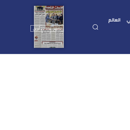
ي
العالم
تصفح عدد 22 أبريل