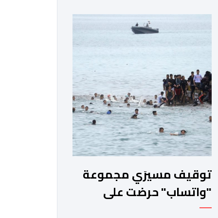
بشأن مزاعم تفيد بأن سيدة حامل وضعت
مولودها أمام الباب الرئيسي للمستشفى
بسبب رفض استقبالها أو التكفل بها.
وأكدت إدارة المستشفى أن السيدة
المعنية حضرت إلى مصلحة الولادة، حيث
تم استقبالها وتسجيلها وإخضاعها […]
توقيف مسيرَي مجموعة
"واتساب" حرضت على
الهجرة السرية الجماعية