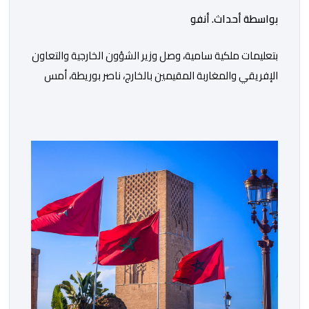
الرئيس الكولومبي الجديد
بواسطة أحداث. أنفو
بتعليمات ملكية سامية، وصل وزير الشؤون الخارجية والتعاون
الإفريقي والمغاربة المقيمين بالخارج، ناصر بوريطة، أمس
الخميس إلى كالي (كولومبيا)، لتمثيل صاحب الجلالة الملك
محمد السادس، نصره الله، في حفل تنصيب الرئيس
الكولومبي الجديد. وكان في استقبال بوريطة، لدى وصوله،
حاكمة منطقة فال ديل كاوكا، السيدة ديليا فرانسيسكا
تورو، وعمدة سانتياغو دي كالي، السيد ألفارو أليخاندرو […]