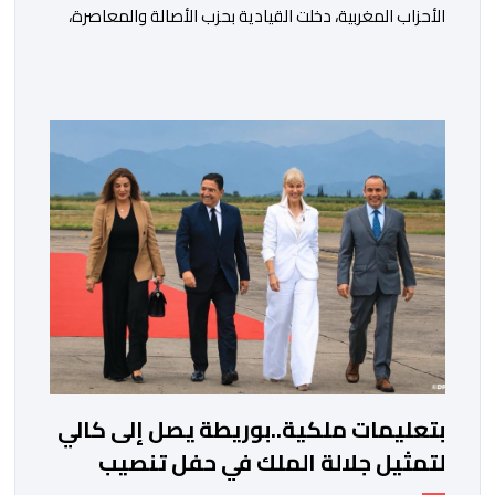
الأحزاب المغربية، دخلت القيادية بحزب الأصالة والمعاصرة،
فاطمة الزهراء المنصوري، على خط المواجهة مع الأمين
العام السابق لحزب العدالة والتنمية، عبد الإله بنكيران، على
خلفية اتهامات سبق أن وجهها هذا الأخير إلى حزب ” البام ”
وربطه بملف المخدرات.المنصوري أكدت أن بنكيران ” ما غير
اليوم […]
بتعليمات ملكية..بوريطة يصل إلى كالي
لتمثيل جلالة الملك في حفل تنصيب