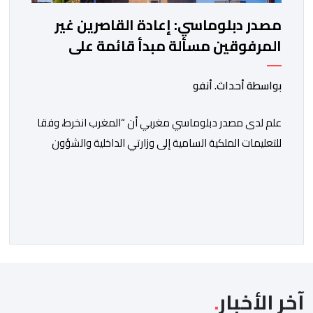
مصدر دبلوماسي: إعادة القاصرين غير
المرفوقين مسألة مبدأ قائمة على
التعليمات الملكية السامية
بواسطة أحداث. أنفو
علم لدى مصدر دبلوماسي مغربي أن “المغرب انخرط، وفقا
للتعليمات الملكية السامية إلى وزارتي الداخلية والشؤون
الخارجية، في العمل على تحديد هوية القاصرين غير
المرفوقين بهدف إعادتهم إلى الوطن”. وفي هذا الإطار، أكد
أن المملكة المغربية مستعدة للتنسيق مع شركائها الإسبان
والأوروبيين من أجل إعادة القاصرين غير المرفوقين. وأعرب
المصدر ذاته عن الأسف لكونه “في […]
آخر الأخبار