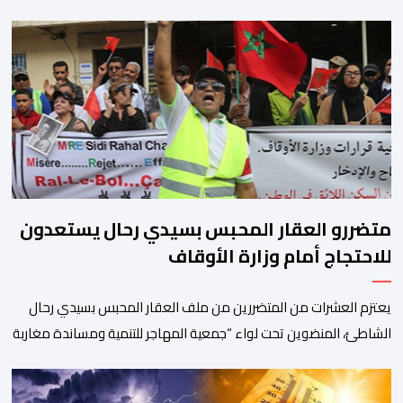
اليوم وحتى 31 دجنبر 2026. وقال بلاغ صحافي إن هذه الدوة تكتسب
أهمية خاصة لتزامنها مع مرور عشرين عاماً على انطلاق الجائزة،
وتشهد للمرة الأولى استحداث فئة “الابتكار والذكاء الاصطناعي في
التعليم”، إلى جانب طرح 10 مجالات […]
متضررو العقار المحبس بسيدي رحال يستعدون
للاحتجاج أمام وزارة الأوقاف
يعتزم العشرات من المتضررين من ملف العقار المحبس بسيدي رحال
الشاطئ، المنضوين تحت لواء “جمعية المهاجر للتنمية ومساندة مغاربة
العالم” إلى جانب جمعيات محلية أخرى، تنظيم وقفة احتجاجية سلمية
أمام الملحقة الإدارية لوزارة الأوقاف والشؤون الإسلامية بحي حسان