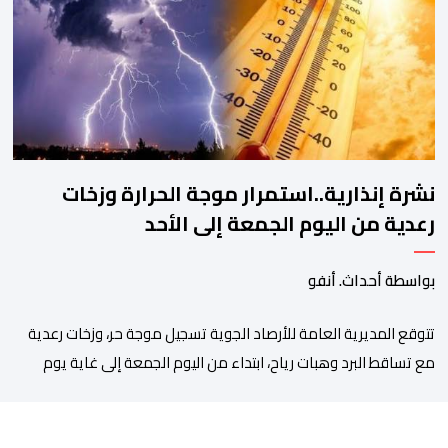
بالرباط، وذلك للمطالبة بتسوية هذا الملف الذي ظل عالقا لسنوات
طويلة وأثار استياء واسعا في صفوف أبناء […]
نشرة إنذارية..استمرار موجة الحرارة وزخات
رعدية من اليوم الجمعة إلى الأحد
بواسطة أحداث. أنفو
تتوقع المديرية العامة للأرصاد الجوية تسجيل موجة حر، وزخات رعدية
مع تساقط البرد وهبات رياح، ابتداء من اليوم الجمعة إلى غاية يوم
الأحد بعدد من مناطق المملكة. وأوضحت المديرية، في نشرة إنذارية
محينة من مستوى يقظة “برتقالي”، أنه من المرتقب تسجيل موجة حر،