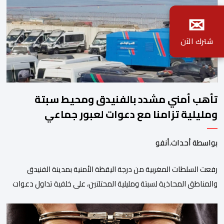
✉
شترك الآن
تأهب أمني مشدد بالفنيدق ومحيط سبتة
ومليلية تزامنا مع دعوات لعبور جماعي
بواسطة أحداث.أنفو
رفعت السلطات المغربية من درجة اليقظة الأمنية بمدينة الفنيدق
والمناطق المحاذية لسبتة ومليلية المحتلتين، على خلفية تداول دعوات
عبر منصات التواصل الاجتماعي تحث على تنفيذ محاولة جماعية جديدة
للوصول إلى المدينتين يوم 15 غشت الجاري. وعرفت المناطق الشمالية