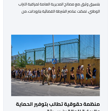
بتنسيق وثيق مع مصالح المديرية العامة لمراقبة التراب
الوطني، تمكنت عناصر الشرطة القضائية بتارودانت، من
توقيف للاشتباه في تورطه في أفعال مرتبطة بالدعوة إلى
ارتكاب أعمال تخريبية واستهداف ممتلكات الدولة، وذلك على
خلفية دعوات للاحتجاج جرى تداولها عبر مواقع التواصل
الاجتماعي تحت اسم ما بات يعرف بـ” Genz212 “.وبحسب
المعطيات المتوفرة، جاء توقيف المعني بالأمر […]
منظمة حقوقية تطالب بتوفير الحماية