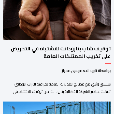
خلال الساعات الأخيرة انتشارا أمنيا مكثفا، خاصة بالمحاور الطرقية
المؤدية إلى الفنيدق، حيث جرى تعزيز الدوريات وإقامة […]
توقيف شاب بتارودانت للاشتباه في التحريض
على تخريب الممتلكات العامة
بواسطة تارودانت: موسى محراز
بتنسيق وثيق مع مصالح المديرية العامة لمراقبة التراب الوطني،
تمكنت عناصر الشرطة القضائية بتارودانت، من توقيف للاشتباه في
تورطه في أفعال مرتبطة بالدعوة إلى ارتكاب أعمال تخريبية واستهداف
ممتلكات الدولة، وذلك على خلفية دعوات للاحتجاج جرى تداولها عبر
مواقع التواصل الاجتماعي تحت اسم ما بات يعرف بـ” Genz212