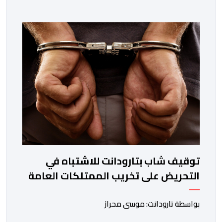
على تنفيذ محاولة جماعية جديدة للوصول إلى المدينتين يوم
15 غشت الجاري. وعرفت المناطق الشمالية خلال الساعات
الأخيرة انتشارا أمنيا مكثفا، خاصة بالمحاور الطرقية المؤدية
إلى الفنيدق، حيث جرى تعزيز الدوريات وإقامة […]
توقيف شاب بتارودانت للاشتباه في
التحريض على تخريب الممتلكات العامة
بواسطة تارودانت: موسى محراز