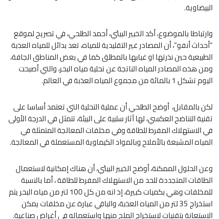
البيضاوية.
وارتباطا بالموضوع، أكد الخبير البيئي، أحمد الطلحي، في تصريح لموقع
“أحداث أنفو”، أن المصادر غير التقليدية للمياه، تعد بدائل للمياه العذبة
الطبيعية حين نذرتها او غيابها بالمطلق كما في بعض المناطق الجافة،
ومن هذه المصادر المياه الناتجة عن تحلية مياه البحر، والتي أصبحت
اليوم تشكل 1 بالمائة من مجموع المياه العذبة في العالم.
لكن بالمقابل، أوضح الطلحي أن عملية التحلية التي تعتمد أساسا على
تقنية التناضح العكسي، لها آثار سلبية على البيئة، تتمثل في الدرجة الأولى
في الاستهلاك المفرط للطاقة وفي مخلفات المعالجة المتمثلة في
المياه المشبعة بالأملاح وبالمواد الكيماوية المستعملة في المعالجة.
وعن الحلول الممكنة، أوضح الخبير البيئي، أن هناك إمكانية لاستعمال
الطاقات المتجددة للحد من الاستهلاك المفرط للطاقة ، أما بالنسبة
للمخلفات وهي بكميات كبيرة، إذ انه من كل 100 لتر من مياه البحر يتم
استخراج 35 لتر من المياه العذبة، والباقي عبارة عن مخلفات يمكن
الاستعانة بتقنيات لاستخراج الملح منها واستعماله في أغراض صناعية.