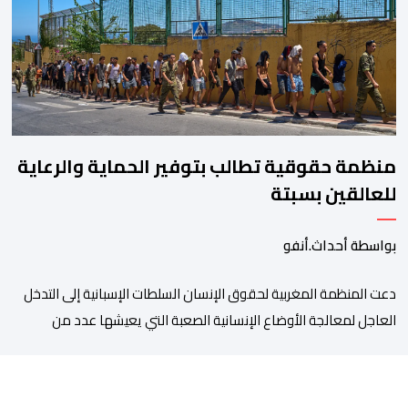
“.وبحسب المعطيات المتوفرة، جاء توقيف المعني بالأمر […]
منظمة حقوقية تطالب بتوفير الحماية والرعاية
للعالقين بسبتة
بواسطة أحداث.أنفو
دعت المنظمة المغربية لحقوق الإنسان السلطات الإسبانية إلى التدخل
العاجل لمعالجة الأوضاع الإنسانية الصعبة التي يعيشها عدد من
المواطنين والمواطنات المغاربة العالقين بمدينة سبتة المحتلة، من
بينهم أطفال وقاصرون وقاصرات، في ظل نقص حاد في الغذاء والماء
وغياب المأوى، وما يرافق ذلك من مخاطر على سلامتهم الجسدية