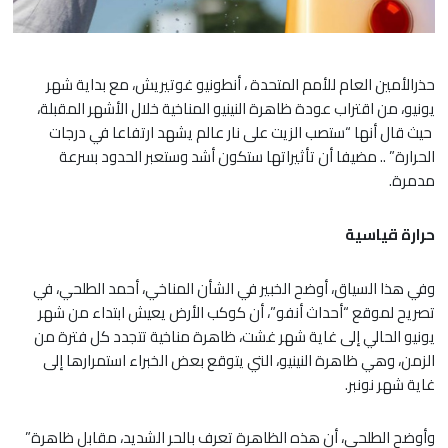
حذرالأمين العام للأمم المتحدة ، أنطونيو غوتيريش، مع بداية شهر
يونيو، من اقتراب عودة ظاهرة النينيو المناخية خلال الأشهر المقبلة،
حيث قال أنها “ستصب الزيت على نار عالم يشهد ارتفاعا في درجات
الحرارة” .. مضيفا أن تأثيراتها ستكون أشد وستعبر الحدود بسرعة
مدمرة.
حرارة قياسية
وفي هذا السياق، أوضح الخبير في الشأن المناخي، أحمد الطلحي، في
تصريح لموقع “أحداث أنفو”، أن كوكب الأرض يعيش ابتداء من شهر
يونيو الحالي إلى غاية شهر غشت، ظاهرة مناخية تتجدد كل فترة من
الزمن، وهي ظاهرة النينيو، التي يتوقع بعض الخبراء استمرارها إلى
غاية شهر نونبر.
وأوضح الطلحي، أن هذه الظاهرة تعرف بالحر الشديد، مقابل ظاهرة”