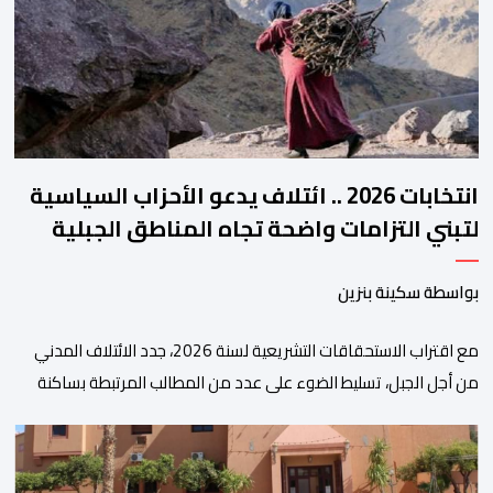
والتحول الرقمي، تشكل خطوة مهمة في […]
انتخابات 2026 .. ائتلاف يدعو الأحزاب السياسية
لتبني التزامات واضحة تجاه المناطق الجبلية
بواسطة سكينة بنزين
مع اقتراب الاستحقاقات التشريعية لسنة 2026، جدد الائتلاف المدني
من أجل الجبل، تسليط الضوء على عدد من المطالب المرتبطة بساكنة
المناطق الجبلية. وفي هذا السياق، أطلق الائتلاف مذكرة مطلبية، دعا
فيها الأحزاب السياسية، إلى ادراج 10 التزامات ضمن برامجها الانتخابية
المنتظرة، في إطار تعاقد سياسي مع المناطق الجبلية والانتقال من