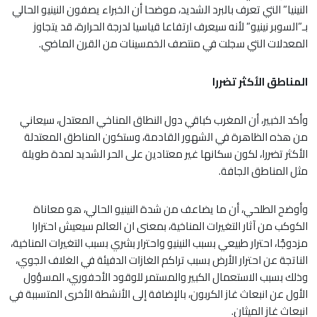
النينيا” التي تعرف بالبرد الشديد، موضحا أن الخبراء يصفون النينيو الحالي
بـ”السوبر نينيو” لأنه سيعرف ارتفاعا قياسيا لدرجة الحرارة، قد يتجاوز
المعدلات التي سجلت في منتصف الخمسينات من القرن الماضي.
المناطق الأكثر تضررا
وأكد الخبير، أن المغرب كباقي دول النطاق المناخي المعتدل، سيعاني
من هذه الظاهرة في الشهور القادمة، وستكون المناطق المعتدلة
الأكثر تضررا، لكون سكانها غير معتادين على الحر الشديد لمدة طويلة
مثل المناطق الجافة.
وأوضح الطلحي، أن ما يضاعف من شدة النينيو الحالي، هو معاناة
الكوكب من آثار التغيرات المناخية، بمعنى ان العالم سيعيش احترارا
مزدوجًا، احترار طبيعي بسبب النينيو واحترار بشري بسبب التغيرات المناخية،
الناتجة عن احترار الأرض بسبب تراكم الغازات الدفيئة في الغلاف الجوي،
وذلك بسبب الاستعمال الكبير والمستمر للوقود الأحفوري، المسؤول
الأول عن انبعاث غاز الكربون، بالإضافة إلى الأنشطة الأخرى المتسببة في
انبعاث غاز الميثان.