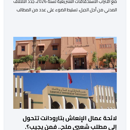
مع اقتراب الاستحقاقات التشريعية لسنة 2026، جدد الائتلاف
المدني من أجل الجبل، تسليط الضوء على عدد من المطالب
المرتبطة بساكنة المناطق الجبلية. وفي هذا السياق، أطلق
الائتلاف مذكرة مطلبية، دعا فيها الأحزاب السياسية، إلى
ادراج 10 التزامات ضمن برامجها الانتخابية المنتظرة، في إطار
تعاقد سياسي مع المناطق الجبلية والانتقال من الوعود
الانتخابية إلى التزامات عملية […]
لائحة عمال الإنعاش بتارودانت تتحول
إلى مطلب شعبي ملح.. فمن يجيب؟.