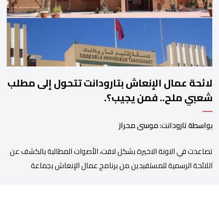
الوعود الانتخابية إلى التزامات عملية […]
لائحة عمال الإنعاش بتارودانت تتحول إلى مطلب
شعبي ملح.. فمن يجيب؟.
بواسطة تارودانت: موسى محراز
تصاعدت في الاونة الاخيرة بشكل لافت، الأصوات المطالبة بالكشف عن
اللائحة الرسمية للمستفيدين من برنامج عمال الإنعاش بجماعة
تارودانت، بعد أن تحول الملف إلى واحد من أكثر المواضيع إثارة للنقاش
داخل المدينة وعلى منصات التواصل الاجتماعي، وسط دعوات متزايدة
إلى اعتماد مبدأ الشفافية وربط المسؤولية بالمحاسبة. فبعد خروج عبد