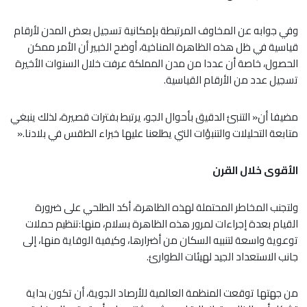
وفي جوابه عن المخاوف المرتبطة بإمكانية تسجيل بعض المدن لأرقام
قياسية في ظل هذه الظاهرة المناخية، أوضح الخبير أن الأمر ممكن
الحصول، خاصة أن عددا من مدن المملكة عرفت خلال السنوات الأخيرة
تسجيل عدد من الأرقام القياسية.
مضيفا أن« التنبئ الدقيق بأحوال الجو، يرتبط بفترات قصيرة، لذلك ينبغي
متابعة التحليلات والتنبؤات التي يطلعنا عليها خبراء الطقس في بلادنا.«
الأقوى خلال القرن
ولتجنب المخاطر المحتملة لهذه الظاهرة، أكد الطلحي على ضرورة
القيام بعدة إجراءات لمرور هذه الظاهرة بسلام، منها:تنظيم حملات
توعوية واسعة لتنبيه السكان من أضرارها، وكيفية الوقاية منها، إلى
جانب الاستعداد الجيد لهيئات الطوارئ.
من جهتها توقعت المنظمة العالمية للأرصاد الجوية، أن تكون بداية