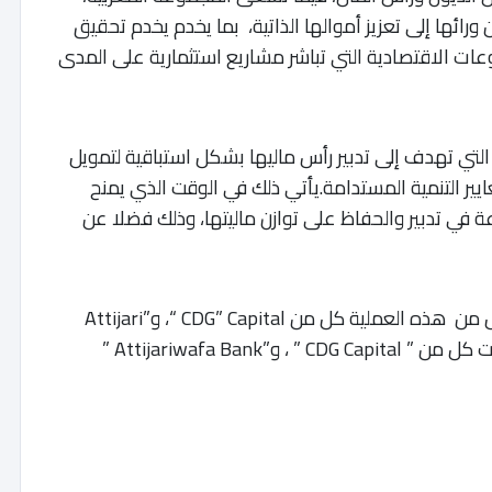
ورائها إلى تعزيز أموالها الذاتية، بما يخدم يخدم تحقيق
عات الاقتصادية التي تباشر مشاريع استثمارية على المدى
 التي تهدف إلى تدبير رأس ماليها بشكل استباقية لتمويل
ير التنمية المستدامة.يأتي ذلك في الوقت الذي يمنح
ة في تدبير والحفاظ على توازن ماليتها، وذلك فضلا عن
للإشارة، تمت مواكبة عملية الإصدار من طرف كل من هذه العملية كل من CDG” Capital “، و”Attijari
Finances Corp ” كمستشارين ماليين، بينما تكلفت كل من ” CDG Capital ” ، و”Attijariwafa Bank ”