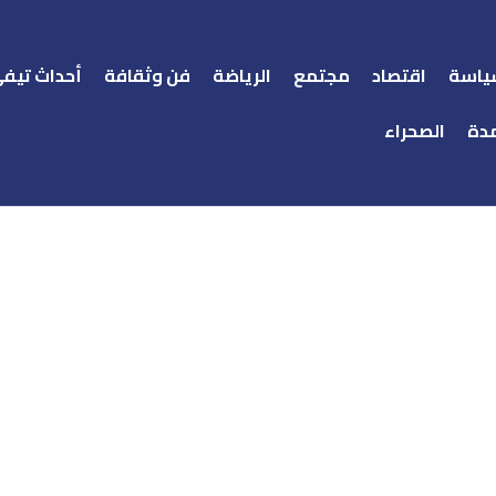
ياسة
اقتصاد
مجتمع
الرياضة
فن وثقافة
أحداث تيف
دة
الصحراء