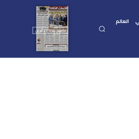
ي
العالم
تصفح عدد 22 أبريل