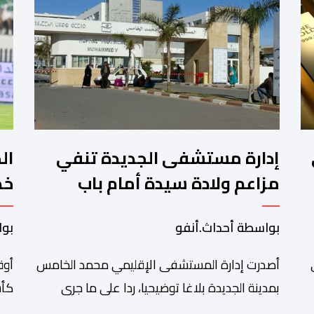
في
إدارة مستشفى الجديدة تنفي
ال
مزاعم ولادة سيدة أمام باب
خص
المؤسسة وتؤكد فتح تحقيق
بواسطة أحداث.أنفو
بوا
سبة 1 في
أصدرت إدارة المستشفى الإقليمي محمد الخامس
أوق
بمدينة الجديدة بلاغا توضيحيا، ردا على ما جرى
كأس
تداوله عبر بعض الصفحات الإلكترونية ومنصات
في 