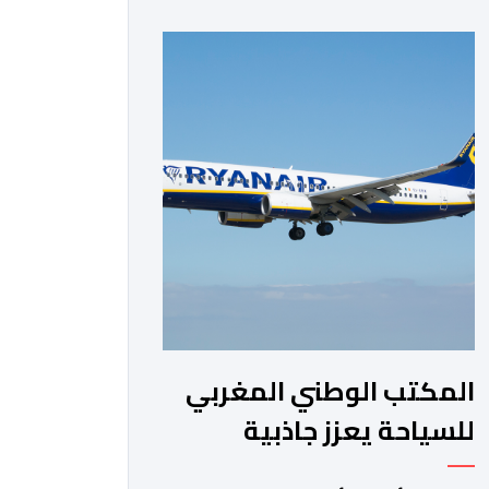
الفترة من السنة الماضية. واستقبل هذا
المطار مليون و217 ألف و574 مسافرا
خلال الستة أشهر الأولى من السنة
الجارية، مقابل مليون و60 ألف و480
مسافرا خلال الفترة ذاتها من سنة […]
المكتب الوطني المغربي
للسياحة يعزز جاذبية
الجهات عبر برنامج تاريخي