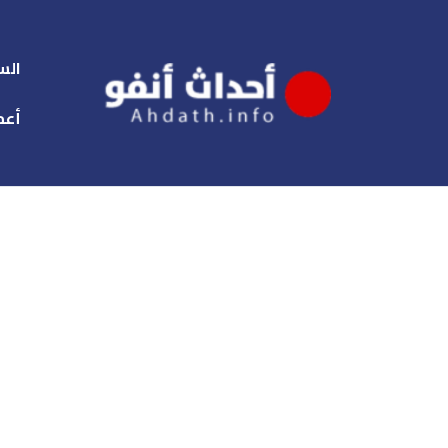
الس
أعم