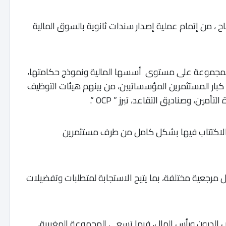
 من إتمام عملية إصدار سندات ثانوية بالسوق المالية
 المجموعة على مستوى أسسها المالية ونموذج حكامتها،
ار المستثمرين المؤسساتيين، من بينهم هيئات التوظيف
ين، وصناديق التقاعد، تبرز ” OCP “.
 ملايير درهم، جرى الاكتتاب فيها بشكل كامل من طرف مستثمرين
 الإصدار من خلال 4 شرائح بآجال مرجعية مختلفة، بما يتيح الاستجابة لمتطلبات وتفضيلات
 الديون ورأس المال، فيما تسعى المجموعة المغربية،