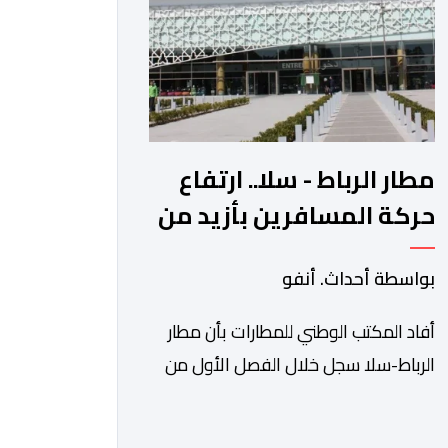
الآجلة […]
مطار الرباط - سلا.. ارتفاع
حركة المسافرين بأزيد من
14 بالمائة خلال الفصل
بواسطة أحداث. أنفو
الأول من 2026
أفاد المكتب الوطني للمطارات بأن مطار
الرباط-سلا سجل خلال الفصل الأول من
سنة 2026 ارتفاعا بنسبة 14,8 في المائة
في حركة المسافرين مقارنة مع نفس