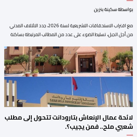
بواسطة سكينة بنزين
مع اقتراب الاستحقاقات التشريعية لسنة 2026، جدد الائتلاف المدني
من أجل الجبل، تسليط الضوء على عدد من المطالب المرتبطة بساكنة
المناطق الجبلية. وفي هذا السياق، أطلق الائتلاف مذكرة مطلبية، دعا
فيها الأحزاب السياسية، إلى ادراج 10 التزامات ضمن برامجها الانتخابية
المنتظرة، في إطار تعاقد سياسي مع المناطق الجبلية والانتقال من
الوعود الانتخابية إلى التزامات عملية […]
لائحة عمال الإنعاش بتارودانت تتحول إلى مطلب
شعبي ملح.. فمن يجيب؟.