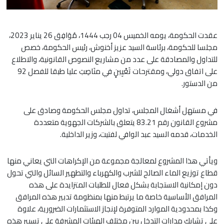
عقدت الحكومة، يومه الخميس 04 رجب 1444، مُوَافِق 26 يناير 2023،
مجلسا للحكومة، برئاسة السيد عزيز أخنوش، رئيس الحكومة، خصص
للتداول والمصادقة على عدد من مشاريع النصوص القانونية، والاطلاع
على اتفاق دولي، ومقترحات تَعْيِينٍ في منَاصِبَ عليا طبقا للفصل 92
من الدستور.
في مستهل أشغال المجلس، تداول مجلس الحكومة وصادق على
مشروع القانون رقم 83.21 يتعلق بالشركات الجهوية متعددة
الخدمات، قدمه
السيد عبد الوافي لفتيت، وزير الداخلية.
ويأتي هذا المشروع لمعالجة مجموعة من الإكراهات التي يعاني منها
قطاع توزيع الماء الصالح للشرب والكهرباء والتطهير السائل والتي تحول
دون إمكانية الاستجابة بشكل فعال للطلبات المتزايدة على هذه
المرافق الأساسية خاصة ما يرتبط منها بمنظومة تدبير هذه المرافق
وكذا بمحدودية الموارد المتوفرة لإنجاز الاستثمارات الضرورية، علاوة
على تشابك مدارات التدخل بين مختلف الهيئات المشرفة على تسيير هذه