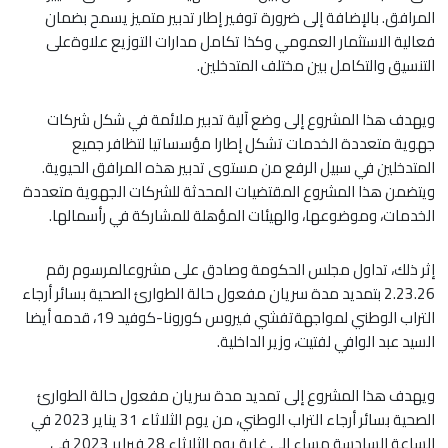
المرافق. بالإضافة إلى ضرورة توفير إطار تدبير متميز يسمح بضمان
فعالية الاستثمار العمومي وكذا تكامل مدارات التوزيع علاوةعلى
التنسيق والتكامل بين مختلف المتدخلين.
ويهدف هذا المشروع إلى وضع آلية تدبير ملائمة في شكل شركات
جهوية متعددة الخدمات تشكل إطارا مؤسساتيا لتظافر جميع
المتدخلين في سبيل الرفع من مستوى تدبير هذه المرافق الحيوية.
ويتضمن هذا المشروع المقتضيات المحدثة للشركات الجهوية متعددة
الخدمات، وموضوعها، والهيئات المؤهلة للمشاركة في رأسمالها.
إثر ذلك، تداول مجلس الحكومة وصادق على مشروعالمرسوم رقم
2.23.26 بتمديد مدة سريان مفعول حالة الطوارئ الصحية بسائر أرجاء
التراب الوطني لمواجهةتفشي فيروس كورونا-كوفيد 19، قدمه أيضا
السيد عبد الوافي لفتيت، وزير الداخلية.
ويهدف هذا المشروع إلى تمديد مدة سريان مفعول حالة الطوارئ
الصحية بسائر أرجاء التراب الوطني، من يوم الثلاثاء 31 يناير 2023 في
الساعة السادسة مساء إلى غاية يوم الثلاثاء 28 فبراير 2023 في