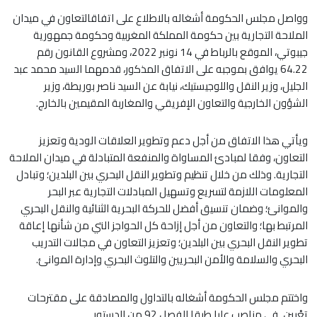
وواصل مجلس الحكومة أشغاله بالاطلاع على اتفاقالتعاون في ميدان
الملاحة التجارية بين حكومة المملكة المغربية وحكومة جمهورية
جيبوتي، الموقع بالرباط في 14 نونبر 2022، ومشروع القانون رقم
64.22 يوافق بموجبه على الاتفاق المذكور، قدمهما السيد محمد عبد
الجليل، وزير النقل واللوجيستيك، نيابة عن السيد ناصر بوريطة، وزير
الشؤون الخارجية والتعاون الإفريقي والمغاربة المقيمين بالخارج.
ويأتي هذا الاتفاق من أجل دعم وتطوير العلاقات الودية وتعزيز
التعاون، وفقا لمبادئ المساواة والمنفعة المتبادلة في ميدان الملاحة
التجارية. وذلك من خلال تنظيم وتطوير النقل البحري بين البلدين؛ وتبادل
المعلومات اللازمة لتسريع وتسهيل المبادلات التجارية عبر البحر
والموانئ؛ وضمان تنسيق أفضل للحركة البحرية الثنائية والنقل البحري
المرتبط بها؛ والتعاون من أجل إزاحة كل الحواجز التي من شأنها إعاقة
تطوير النقل البحري بين البلدين؛ وتعزيز التعاون في مجالات التدريب
البحري والسلامة والأمن البحريين والتلوث البحري وإدارة الموانئ.
واختتم مجلس الحكومة أشغاله بالتداول والمصادقة على مقترحات
تعْيين ٍ في مناصب عليا طبقا للفصل 92 من الدستور.