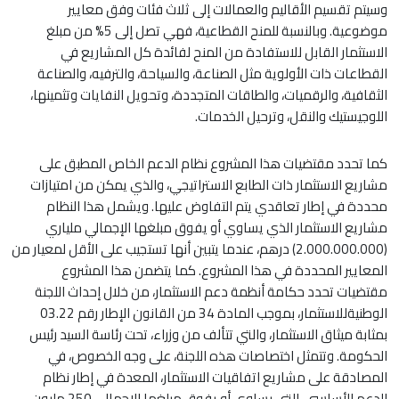
وسيتم تقسيم الأقاليم والعمالات إلى ثلاث فئات وفق معايير
موضوعية. وبالنسبة للمنح القطاعية، فهي تصل إلى 5% من مبلغ
الاستثمار القابل للاستفادة من المنح لفائدة كل المشاريع في
القطاعات ذات الأولوية مثل الصناعة، والسياحة، والترفيه، والصناعة
الثقافية، والرقميات، والطاقات المتجددة، وتحويل النفايات وتثمينها،
اللوجيستيك والنقل، وترحيل الخدمات.
كما تحدد مقتضيات هذا المشروع نظام الدعم الخاص المطبق على
مشاريع الاستثمار ذات الطابع الاستراتيجي، والذي يمكن من امتيازات
محددة في إطار تعاقدي يتم التفاوض عليها. ويشمل هذا النظام
مشاريع الاستثمار الذي يساوي أو يفوق مبلغها الإجمالي ملياري
(2.000.000.000) درهم، عندما يتبين أنها تستجيب على الأقل لمعيار من
المعايير المحددة في هذا المشروع. كما يتضمن هذا المشروع
مقتضيات تحدد حكامة أنظمة دعم الاستثمار، من خلال إحداث اللجنة
الوطنيةللاستثمار، بموجب المادة 34 من القانون الإطار رقم 03.22
بمثابة ميثاق الاستثمار، والتي تتألف من وزراء، تحت رئاسة السيد رئيس
الحكومة. وتتمثل اختصاصات هذه اللجنة، على وجه الخصوص، في
المصادقة على مشاريع اتفاقيات الاستثمار، المعدة في إطار نظام
الدعم الأساسي، التي يساوي أو يفوق مبلغها الإجمالي 250 مليون