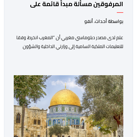
المرفوقين مسألة مبدأ قائمة على
التعليمات الملكية السامية
بواسطة أحداث. أنفو
علم لدى مصدر دبلوماسي مغربي أن “المغرب انخرط، وفقا
للتعليمات الملكية السامية إلى وزارتي الداخلية والشؤون
الخارجية، في العمل على تحديد هوية القاصرين غير
المرفوقين بهدف إعادتهم إلى الوطن”. وفي هذا الإطار، أكد
أن المملكة المغربية مستعدة للتنسيق مع شركائها الإسبان
والأوروبيين من أجل إعادة القاصرين غير المرفوقين. وأعرب
المصدر ذاته عن الأسف لكونه “في […]