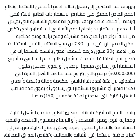
ويهدف هذا المشروع إلى تفعيل نظام الدعم الأساسي للاستثمار ونظام
الدعم الخاص المطبق على مشاريع الاستثمار ذات الطابع الاستراتيجي.
ويتضمن أحكاما عامة تهدف لتوضيح المفاهيم الأساسية التي تهيكل
آليات دعم الاستثمارات؛ ونظام الدعم الأساسي للاستثمار، والذي يتكون
من ثلاثة أنواع من المنح: منح مشتركة ومنح ترابية ومنح قطاعية،
يمكن الجمع بينها في حدود 30%من مبلغ الاستثمار القابل للاستفادة
من الدعم، و30 مليون درهم كسقف أقصى بالنسبة للاستثمارات في
قطاع إنتاج الطاقات المتجددة. ويشمل نظام الدعم الأساسي مشاريع
الاستثمار التي يساوي مبلغها الإجمالي أو يفوق خمسين مليون
(50.000.000) درهم والتي يتراوح عدد مناصب الشغل القارة التي
ستحدثها بين عتبة تحدد بقرار لرئيس الحكومة ومائة وتسعة وأربعين
(149) منصبا أو مشاريع الاستثمار التي يساوي أو يفوق عدد مناصب
الشغل القارة التي ستحدثها مائة وخمسين (150) منصبا.
وتحدد المنح المشتركة استنادا لمعايير تتعلق بمناصب الشغل القارة،
ومقاربة النوع، ومهن المستقبل أو الارتقاء بمستوى الأنشطة، والتنمية
المستدامة والاندماج المحلي. وفيما يتعلق بالمنح الترابية، فتهدف إلى
تعزيز جاذبية الاستثمار في الأقاليم والعمالات وتقليص الفوارق المجالية،