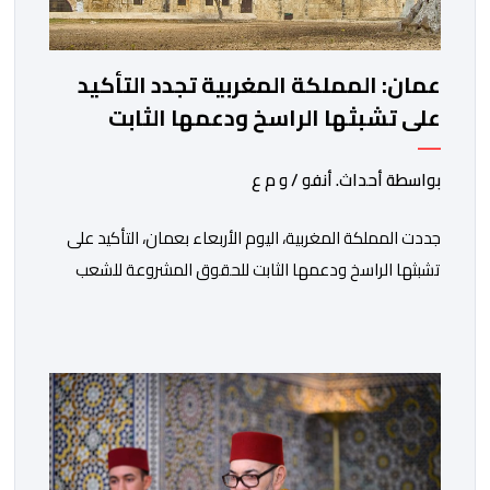
عمان: المملكة المغربية تجدد التأكيد
على تشبثها الراسخ ودعمها الثابت
للحقوق المشروعة للشعب الفلسطيني
الشقيق
بواسطة أحداث. أنفو / و م ع
جددت المملكة المغربية، اليوم الأربعاء بعمان، التأكيد على
تشبثها الراسخ ودعمها الثابت للحقوق المشروعة للشعب
الفلسطيني الشقيق في نيل حريته وإقامة دولته المستقلة
على حدود الرابع من يونيو 1967 وعاصمتها القدس
الشريف، واقتناعها بفضائل الحوار والتفاوض كسبيل وحيد
لحل الصراع الفلسطيني- الإسرائيلي، بعيدا عن أعمال العنف
والتطرف والتصرفات أحادية الجانب، وكذا انخراطها التام في
كل […]