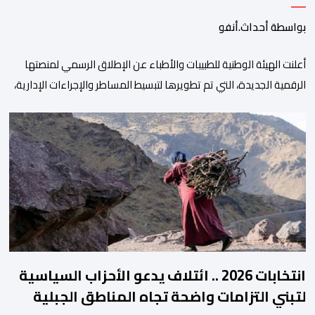
بواسطة أحداث.أنفو
أعلنت الهيئة الوطنية للطبيبات والأطباء عن الإطلاق الرسمي لمنصتها
الرقمية الجديدة، التي تم تطويرها لتبسيط المساطر والإجراءات الإدارية،
وتحسين جودة الخدمات المقدمة للأطباء، وتعزيز التواصل بين الأطباء
والمجالس الجهوية للهيئة إلى جانب الهيئة الوطنية. وذكر بلاغ للهيئة أن
هذه المنصة، التي تم إطلاقها في إطار استراتيجيتها الرامية إلى التحديث
والتحول الرقمي، تشكل خطوة مهمة في […]
انتخابات 2026 .. ائتلاف يدعو الأحزاب السياسية
لتبني التزامات واضحة تجاه المناطق الجبلية