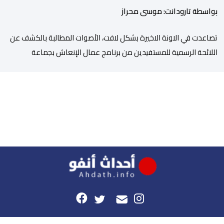
بواسطة تارودانت: موسى محراز
تصاعدت في الاونة الاخيرة بشكل لافت، الأصوات المطالبة بالكشف عن
اللائحة الرسمية للمستفيدين من برنامج عمال الإنعاش بجماعة
تارودانت، بعد أن تحول الملف إلى واحد من أكثر المواضيع إثارة للنقاش
داخل المدينة وعلى منصات التواصل الاجتماعي، وسط دعوات متزايدة
إلى اعتماد مبدأ الشفافية وربط المسؤولية بالمحاسبة. فبعد خروج عبد
الكبير بن طوطو، ثم شخص اخر […]