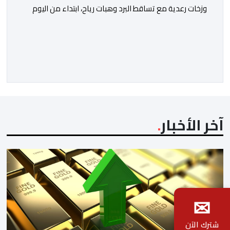
وزخات رعدية مع تساقط البرد وهبات رياح، ابتداء من اليوم
الخميس إلى غاية يوم السبت، بعدد من مناطق المملكة.
وأوضحت المديرية، في نشرة إنذارية محينة من مستوى
يقظة “برتقالي”، أنه من المرتقب تسجيل موجة حر، من اليوم
الخميس وإلى غاية يوم السبت، مع درجات حرارة تتراوح ما
[…]
آخر الأخبار
✉
شترك الآن