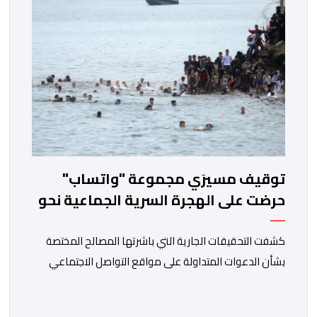
مصلحة الولادة، حيث تم استقبالها وتسجيلها وإخضاعها […]
توقيف مسيرَي مجموعة "واتساب"
حرضت على الهجرة السرية الجماعية نحو
سبتة
كشفت التحقيقات الجارية التي باشرتها المصالح المختصة
بشأن الدعوات المتداولة على مواقع التواصل الاجتماعي
لتنظيم محاولات هجرة غير نظامية جماعية، عن تورط شخصين
في الإشراف على مجموعة إلكترونية استُغلت للتحريض على