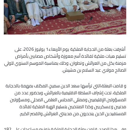
أشرفت بعثة من الحجابة الملكية يوم الأربعاء1 يوليوز 2026، على
تسليم هبات ملكية لفائدة أسر معوزة وأشخاص مصابين بأمراض
مزمنة بكل من العرائش وتطوان، وذلك بمناسبة الموسم السنوي للولي
الصالح مولاي عبد السلام بن مشيش.
و قامت البعثة،التي ترأسها سعد الدين سميج، المكلف بمهمة بالحجابة
الملكية، تحت إشراف السلطة الاقليمية بالعرائش، وبحضور عدد من
المسؤولين الإقليميين وممثلي المجلس العلمي المحلي ومسؤولين
مدنيين وعسكريين وكذا المنتخبين بتسليم الهبة الملكية لفائدة
المستفيدين الذين ينحدرون من مدينتي العرائش والقصر الكبير.
وفي هذا الصدد، قامت بعثة الحجابة الملكية بتوزيع مساعدات على 182