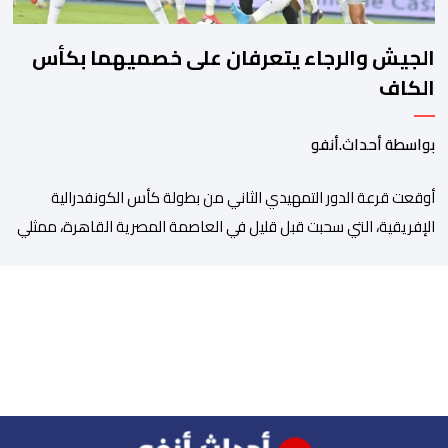
الجيش والرجاء يتعرفان على خصميهما بكأس
الكاف
بواسطة أحداث.أنفو
أوقعت قرعة الدور التمهيدي الثاني من بطولة كأس الكونفدرالية
الإفريقية، التي سحبت قبل قليل في العاصمة المصرية القاهرة، ممثلي
كرة القدم المغربية الرجاء الرياضي والجيش الملكي في مواجهات
مرتقبة أمام أندية غرب ووسط القارة. ​وسيكون نادي الرجاء الرياضي
على موعد مع مواجهة المتأهل من المباراة التي تجمع بين إيل
كانيمي واريورز النيجيري ونادي أوديب ممثل […]