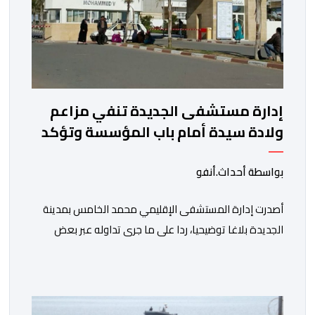
إدارة مستشفى الجديدة تنفي مزاعم
ولادة سيدة أمام باب المؤسسة وتؤكد
فتح تحقيق
بواسطة أحداث.أنفو
أصدرت إدارة المستشفى الإقليمي محمد الخامس بمدينة
الجديدة بلاغا توضيحيا، ردا على ما جرى تداوله عبر بعض
الصفحات الإلكترونية ومنصات التواصل الاجتماعي بشأن
مزاعم تفيد بأن سيدة حامل وضعت مولودها أمام الباب
الرئيسي للمستشفى بسبب رفض استقبالها أو التكفل بها.
وأكدت إدارة المستشفى أن السيدة المعنية حضرت إلى