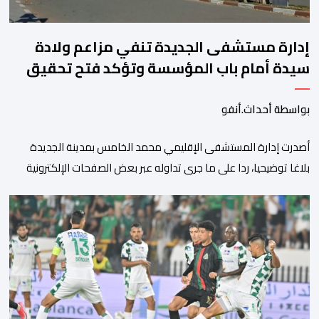
إدارة مستشفى الجديدة تنفي مزاعم ولادة
سيدة أمام باب المؤسسة وتؤكد فتح تحقيق
بواسطة أحداث.أنفو
أصدرت إدارة المستشفى الإقليمي محمد الخامس بمدينة الجديدة
بلاغا توضيحيا، ردا على ما جرى تداوله عبر بعض الصفحات الإلكترونية
ومنصات التواصل الاجتماعي بشأن مزاعم تفيد بأن سيدة حامل وضعت
مولودها أمام الباب الرئيسي للمستشفى بسبب رفض استقبالها أو
التكفل بها. وأكدت إدارة المستشفى أن السيدة المعنية حضرت إلى
مصلحة الولادة، حيث تم استقبالها وتسجيلها وإخضاعها […]