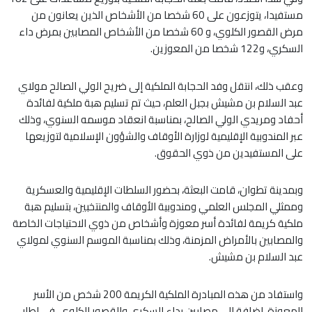
مستفيدا، يتوزعون على 60 شخصا من الأشخاص الذين يعانون من
مرض القصور الكلوي، و 60 شخصا من الأشخاص المصابين بمرض داء
السكري، و122 شخصا من المعوزين.
وعقب ذلك، انتقل وفد الحجابة الملكية إلى ضريح الولي الصالح مولاي
عبد السلام بن مشيش بجبل العلم، حيث تم تسليم هبة ملكية لفائدة
أحفاد ومريدي الولي الصالح، بمناسبة انعقاد موسمه السنوي، وذلك
عبر المندوبية الإقليمية لوزارة الأوقاف والشؤون الإسلامية لتوزيعها
على المستفيدين من ذوي الحقوق.
وبمدينة تطوان، قامت البعثة، بحضور السلطات الإقليمية والعسكرية
وممثلي المجلس العلمي ومندوبية الأوقاف والمنتخبين، بتسليم هبة
ملكية كريمة لفائدة أسر معوزة وأشخاص من ذوي الاحتياجات الخاصة
والمصابين بالأمراض المزمنة، وذلك بمناسبة الموسم السنوي لمولاي
عبد السلام بن مشيش.
واستفاد من هذه المبادرة الملكية الكريمة 200 شخص من الأسر
المعوزة، إضافة إلى مصابين بداء السكري والقصور الكلوي، في إطار