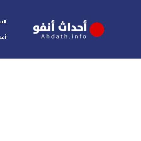
الس
أعم