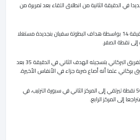
ديدا في الدقيقة الثانية من انطلاق اللقاء بعد تمريرة من
​وتمكن المغرب الفاسي من تعديل الكفة في الدقيقة 14 بواسطة هداف البطولة سفيان بنجديدة مستغلا
 إلى نقطة الصفر.
ونجح المهاجم يوسف ميهري في إعادة التقدم للفريق البركاني بتسجيله الهدف الثاني في الدقيقة 35 بعد
ق بركاني علما أنه أصاع ضربة جزاء في الأنفاس الأخيرة.
​وبهذا الفوز الثمين، رفع نهضة بركان رصيده إلى 50 نقطة ليرتقي إلى المركز الثاني في سبورة الترتيب، في