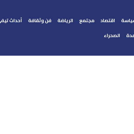
ياسة
اقتصاد
مجتمع
الرياضة
فن وثقافة
أحداث تيف
دة
الصحراء