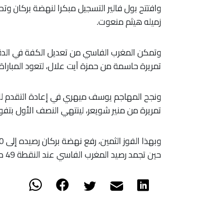
​وافتتح بول فالير التسجيل مبكرا لنهضة بركان وتح
زميله هيثم منعوت.
تمريرة حاسمة من حمزة آيت علال، لتعود المباراة
تمريرة من منير شويعر، لينتهي النصف الأول بتفو
حين تجمد رصيد المغرب الفاسي عند النقطة 49 متراجعا إلى المركز الرابع.