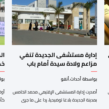
في
إدارة مستشفى الجديدة تنفي
ال
مزاعم ولادة سيدة أمام باب
خص
المؤسسة وتؤكد فتح تحقيق
بواسطة أحداث.أنفو
بوا
سبة 1 في
أصدرت إدارة المستشفى الإقليمي محمد الخامس
أوق
بمدينة الجديدة بلاغا توضيحيا، ردا على ما جرى
كأس
تداوله عبر بعض الصفحات الإلكترونية ومنصات
في 