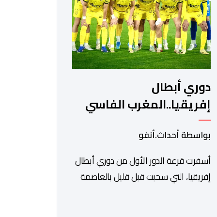
ونادي أوديب ممثل […]
دوري أبطال
إفريقيا..المغرب الفاسي
يواجه رحيمو البوركينابي
بواسطة أحداث.أنفو
أسفرت قرعة الدور الأول من دوري أبطال
إفريقيا، التي سحبت قبل قليل بالعاصمة
المصرية القاهرة، عن مواجهات متوازنة
لممثلي كرة القدم المغربية، نهضة بركان