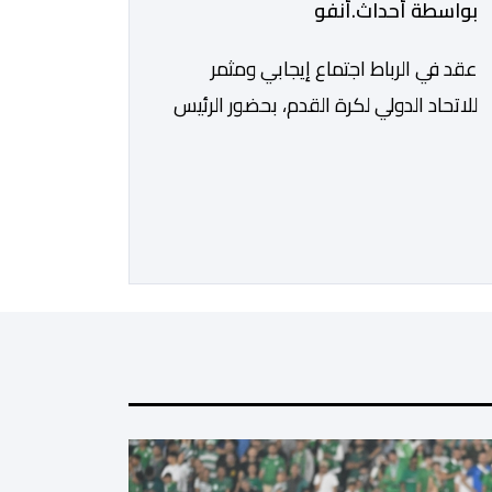
بواسطة أحداث.أنفو
عقد في الرباط اجتماع إيجابي ومثمر
للاتحاد الدولي لكرة القدم، بحضور الرئيس
جياني إنفانتينو، والأمين العام ماتياس
غرافستروم، وأعضاء مجلس إدارة الفيفا،
لمناقشة التطورات الأخيرة وضمان تطوير
آليات العمل الداخلي. ​وشهد اللقاء تجديد
الثقة المتبادلة بين القيادة التنفيذية
للاتحاد، حيث أكد المجتمعون دعمهم
الكامل للرئيس إنفانتينو باعتباره المسؤول
الوحيد المباشر والمنتخب من قِبل 211
اتحادا […]