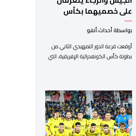
الجيش والرجاء يتعرفان
على خصميهما بكأس
الكاف
بواسطة أحداث.أنفو
أوقعت قرعة الدور التمهيدي الثاني من
بطولة كأس الكونفدرالية الإفريقية، التي
سحبت قبل قليل في العاصمة المصرية
القاهرة، ممثلي كرة القدم المغربية الرجاء
الرياضي والجيش الملكي في مواجهات
مرتقبة أمام أندية غرب ووسط القارة. ​
وسيكون نادي الرجاء الرياضي على موعد
مع مواجهة المتأهل من المباراة التي
تجمع بين إيل كانيمي واريورز النيجيري