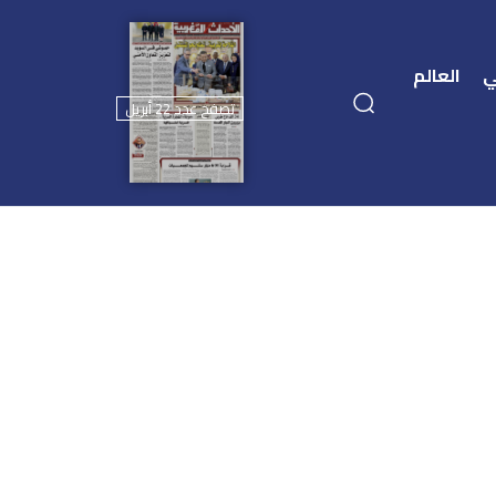
ي
العالم
تصفح عدد 22 أبريل