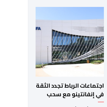
والمغرب الفاسي، في مستهل مشوارهما
القاري. ​وسيكون نادي نهضة بركان على
موعد في هذا الدور مع الفائز من المباراة
التي تجمع بين ستار سبورت السييراليوني
ونادي المدينة الغامبي، حيث يطمح
الفريق […]
اجتماعات الرباط تجدد الثقة
في إنفانتينو مع سحب
مشروع الفيفا