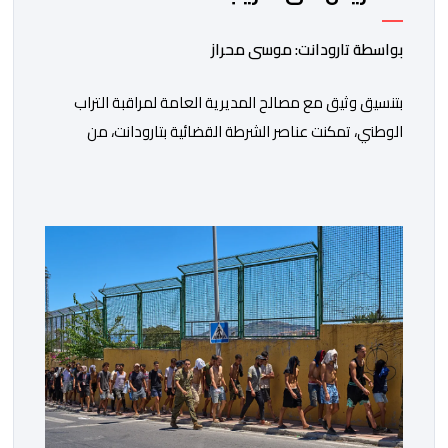
بواسطة تارودانت: موسى محراز
بتنسيق وثيق مع مصالح المديرية العامة لمراقبة التراب
الوطني، تمكنت عناصر الشرطة القضائية بتارودانت، من
توقيف للاشتباه في تورطه في أفعال مرتبطة بالدعوة إلى
ارتكاب أعمال تخريبية واستهداف ممتلكات الدولة، وذلك على
خلفية دعوات للاحتجاج جرى تداولها عبر مواقع التواصل
الاجتماعي تحت اسم ما بات يعرف بـ” Genz212 “.وبحسب
المعطيات المتوفرة، جاء توقيف المعني بالأمر […]