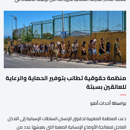
تورطه في أفعال مرتبطة بالدعوة إلى ارتكاب أعمال تخريبية واستهداف
ممتلكات الدولة، وذلك على خلفية دعوات للاحتجاج جرى تداولها عبر
مواقع التواصل الاجتماعي تحت اسم ما بات يعرف بـ” Genz212
“.وبحسب المعطيات المتوفرة، جاء توقيف المعني بالأمر […]
منظمة حقوقية تطالب بتوفير الحماية والرعاية
للعالقين بسبتة
بواسطة أحداث.أنفو
دعت المنظمة المغربية لحقوق الإنسان السلطات الإسبانية إلى التدخل
العاجل لمعالجة الأوضاع الإنسانية الصعبة التي يعيشها عدد من