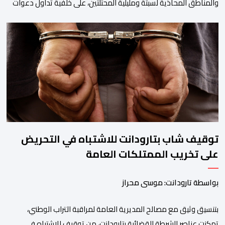
والمناطق المحاذية لسبتة ومليلية المحتلتين، على خلفية تداول دعوات
عبر منصات التواصل الاجتماعي تحث على تنفيذ محاولة جماعية جديدة
للوصول إلى المدينتين يوم 15 غشت الجاري. وعرفت المناطق الشمالية
خلال الساعات الأخيرة انتشارا أمنيا مكثفا، خاصة بالمحاور الطرقية
المؤدية إلى الفنيدق، حيث جرى تعزيز الدوريات وإقامة […]
توقيف شاب بتارودانت للاشتباه في التحريض
على تخريب الممتلكات العامة
بواسطة تارودانت: موسى محراز
بتنسيق وثيق مع مصالح المديرية العامة لمراقبة التراب الوطني،
تمكنت عناصر الشرطة القضائية بتارودانت، من توقيف للاشتباه في