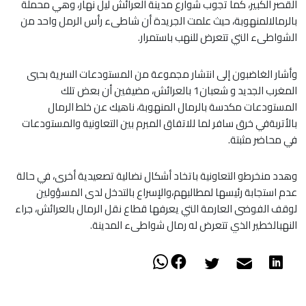
القصر الكبير، كما تجوب شوارع مدينة العرائش ليل نهار، وهي محملة
بالرمالالمنهوبة، حيث علمت الجريدة أن شاطىء رأس الرمل واحد من
الشواطىء التي تتعرض للنهب باستمرار.
وأشار الغاضبون إلى انتشار مجموعة من المستودعات السرية بحيي
المغرب الجديد و شعبان1 بالعرائش، مضيفين أن بعض تلك
المستودعات مكدسة بالرمال المنهوبة، ناهيك عن خلط الرمال
بالأتربةفي خرق سافر لما للاتفاق المبرم بين التعاونية والمستودعات
في محاضر مثبتة.
وهدد منخرطو التعاونية باتخاد أشكال نضالية تصعيدية أخرى، في حالة
عدم استجابة رئيسها لمطالبهم،والإسراع بالتدخل لدى المسؤولين
لوقف الفوضى العارمة التي يعرفها قطاع نقل الرمال بالعرائش، جراء
النهبالخطير الذي تتعرض له رمال شواطىء المدينة.