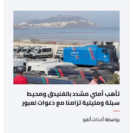
تأهب أمني مشدد بالفنيدق ومحيط
سبتة ومليلية تزامنا مع دعوات لعبور
جماعي
بواسطة أحداث.أنفو