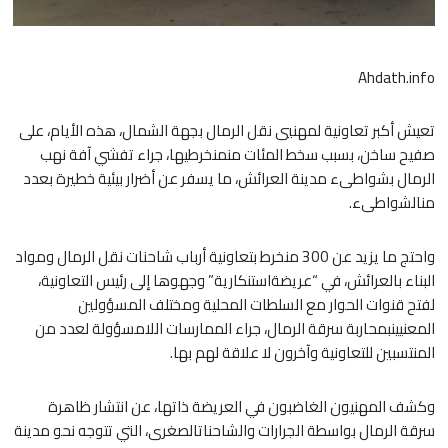
Ahdath.info
تعيش أكبر تعاونية لمهنيي نقل الرمال بجهة الشمال، هذه الأيام، على
صفيح ساخن، بسبب سخط المئات منمنخرطيها، جراء تفشي آفة نهب
الرمال بشواطىء مدينة العرائش، ما يسفر عن أضرار بيئية خطيرة بعدد
منالشواطىء.
واحتج ما يزيد عن 300 منخرط بتعاونية أرباب شاحنات نقل الرمال ومواد
البناء بالعرائش، في “عريضةاستنكارية” وجهوها إلى رئيس التعاونية،
لفتح قنوات الحوار مع السلطات المحلية ومختلف المسؤولين
المعنيينبمحاربة سرقة الرمال، جراء الممارسات اللامسؤولة لعدد من
المنتسبين للتعاونية وآخرون لا علاقة لهم بها.
وكشف المهنيون الغاضبون في العريضة ذاتها، عن انتشار ظاهرة
سرقة الرمال بواسطة الجرارات والشاحناتالصغرى، التي تتوجه نحو مدينة