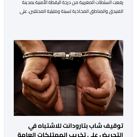
رفعت السلطات المغربية من درجة اليقظة الأمنية بمدينة
الفنيدق والمناطق المحاذية لسبتة ومليلية المحتلتين، على
خلفية تداول دعوات عبر منصات التواصل الاجتماعي تحث
على تنفيذ محاولة جماعية جديدة للوصول إلى المدينتين يوم
15 غشت الجاري. وعرفت المناطق الشمالية خلال الساعات
الأخيرة انتشارا أمنيا مكثفا، خاصة بالمحاور الطرقية المؤدية
إلى الفنيدق، حيث جرى تعزيز الدوريات وإقامة […]
توقيف شاب بتارودانت للاشتباه في
التحريض على تخريب الممتلكات العامة