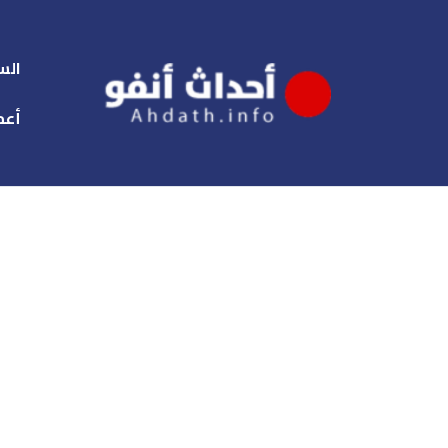
الس
أعم