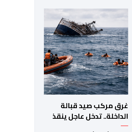
جماعة مولاي عبد الله، ورئيس المجلس
الإقليمي للجديدة، ورئيس المجلس
العلمي المحلي للجديدة، وذلك بحضور
شخصيات مدنية وعسكرية ودينية. وجرت
مراسيم افتتاح فعاليات الموسم بالخيمة
الرسمية، حيث أُلقيت كلمات كل من رئيس
المجلس […]
غرق مركب صيد قبالة
الداخلة.. تدخل عاجل ينقذ
18 بحارا من الموت