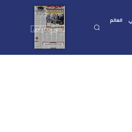
ي
العالم
تصفح عدد 22 أبريل