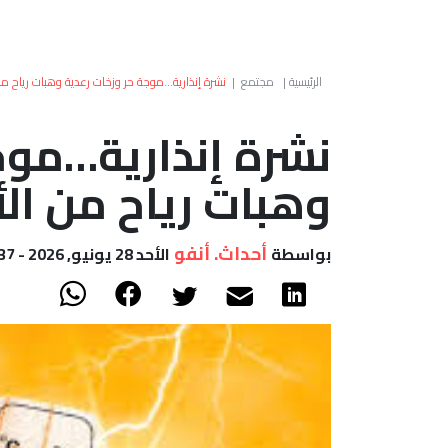
الرئيسية
|
مجتمع
|
نشرة إنذارية…موجة حر وزخات رعدية وهبات رياح من 
نشرة إنذارية…موج
وهبات رياح من الأح
أحداث. أنفو
بواسطة
الأحد 28 يونيو, 2026 - 19:37