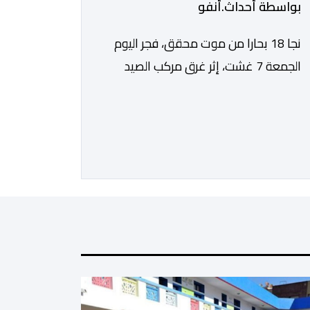
بواسطة أحداث.أنفو
نجا 18 بحارا من موت محقق، فجر اليوم
الجمعة 7 غشت، إثر غرق مركب الصيد
الساحلي المخصص لصيد السردين، قبالة
سواحل مدينة الداخلة. ووفق المعطيات
المتوفرة، فإن الحادث وقع بعدما تسربت
كميات كبيرة من المياه إلى داخل المركب
أثناء مزاولته نشاط الصيد البحري، قبل أن
تتفاقم الوضعية وينتهي الأمر بغرقه، ما
استنفر عدداً من مراكب […]