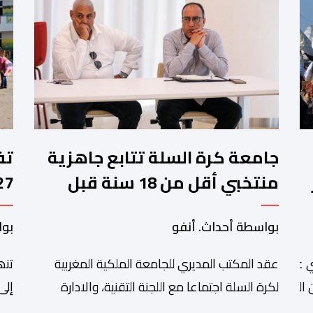
جامعة كرة السلة تتابع جاهزية
منتخبي أقل من 18 سنة قبل
كأس إفريقيا
وا
بواسطة أحداث. أنفو
بوا
عقد المكتب المديري للجامعة الملكية المغربية
تنھ
 عبد الله أمغار،تواصلت عملية إحصاء السربات المشاركة في واحد
التبوريدة،
لكرة السلة اجتماعا مع اللجنة التقنية، والادارة
إلى
التقنية الوطنية خصص لتقييم حصيلة عمل الأشهر
وال