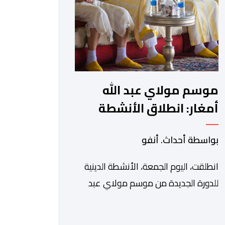
في بلاغ، أن أطر […]
موسم مولاي عبد الله
أمغار: انطلاق الأنشطة
الدينية في أجواء من
بواسطة أحداث. أنفو
الخشوع الروحي
انطلقت، اليوم الجمعة، الأنشطة الدينية
للدورة الجديدة من موسم مولاي عبد
الله أمغار، برئاسة والي جهة الدار البيضاء-
سطات، وعامل إقليم الجديدة، ورئيس