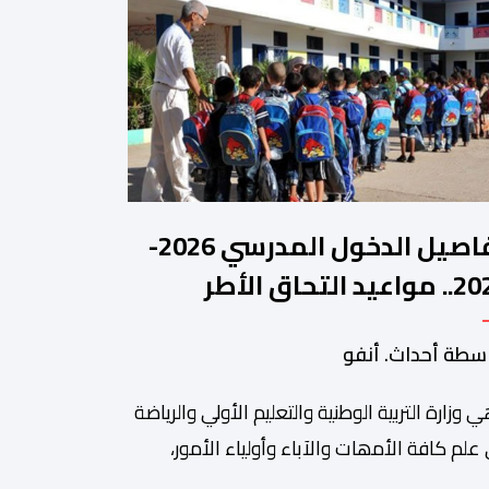
تفاصيل الدخول المدرسي 2026-
2027.. مواعيد التحاق الأطر
لتلاميذ بالمؤسسات التعليمية
سطة أحداث. أنفو
ي وزارة التربیة الوطنیة والتعلیم الأولي والریاضة
ة من أبرزالتظاهرات التراثية بالمغرب، والتي تستقطب سنويا عشاق
 علم كافة الأمھات والآباء وأولیاء الأمور،
تلمیذات والتلامیذ، والأطر الإداریة والتربویة وإلى