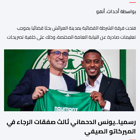
القضاء
بواسطة أحداث. أنفو
فتحت فرقة الشرطة القضائية بمدينة العرائش بحثا قضائيا بموجب
تعليمات صادرة عن النيابة العامة المختصة، وذلك على خلفية تصريحات
واتهامات زائفة أدلت بها مرشحة للهجرة السرية لموقع إخباري وطني،
وأعادت تداولها حسابات على شبكات التواصل الاجتماعي. وكانت
السيدة المذكورة قد صرحت بمعطيات مضللة، واتهامات كيدية، تدعي
فيها بأن جهات رسمية هي من فتحت الحدود في […]
رسميا..يونس الدحماني ثالث صفقات الرجاء في
الميركاتو الصيفي