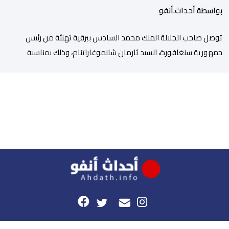
بواسطة أحداث.أنفو
توصل صاحب الجلالة الملك محمد السادس ببرقية تهنئة من رئيس
جمهورية سنغافورة، السيد ثارمان شانموغاراتنام، وذلك بمناسبة
الذكرى السابعة والعشرين لتربع جلالته على عرش أسلافه المنعمين.
وأعرب السيد شانموغاراتنام، في هذه البرقية، باسم الشعب
السنغافوري، عن أحر تهانئه وأطيب متمنياته بموفور الصحة ومزيد من
التوفيق لجلالة الملك، وللشعب المغربي بمزيد من السلام والازدهار.
وأشاد الرئيس […]