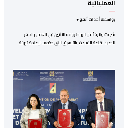
العملياتية
بواسطة أحداث أنفو ●
شرعت ولاية أمن الرباط يومه الاثنين في العمل بالمقر
الجديد لقاعة القيادة والتنسيق التي خضعت لإعادة تهيئة
وتحديث شامل بشكل أضحى معه هذا المرفق الشرطي
يمثل نموذج الجيل الجديد من البنيات الأمنية العملياتية لتدبير
المهام الأمنية الميدانية والأمن الطرقي، وقيادة آليات شرطة
النجدة، فضلا عن الإشراف بشكل أني على منظومة المراقبة
الحضرية بالكاميرات. ويأتي افتتاح […]