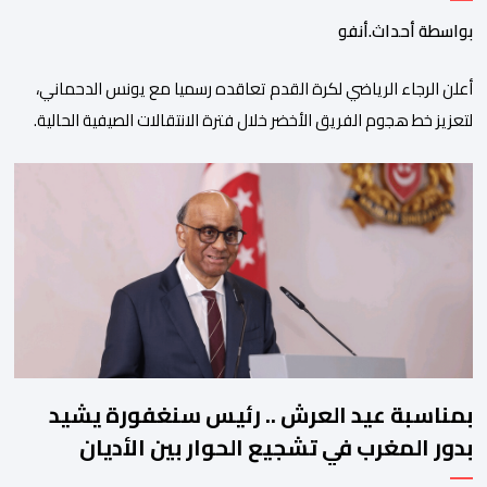
بواسطة أحداث.أنفو
أعلن الرجاء الرياضي لكرة القدم تعاقده رسميا مع يونس الدحماني،
لتعزيز خط هجوم الفريق الأخضر خلال فترة الانتقالات الصيفية الحالية. ​
ويمتد العقد الذي يربط الدحماني بالنسور لعدة سنوات حتى عام 2030،
حيث يعول عليه الطاقم التقني للرجاء لتقديم الإضافة المرجوة في
المسابقات المحلية والقارية المقبلة. ​وجاء هذا التعاقد بعد أداء لافت
قدمه اللاعب برفقة اتحاد […]
بمناسبة عيد العرش .. رئيس سنغفورة يشيد
بدور المغرب في تشجيع الحوار بين الأديان