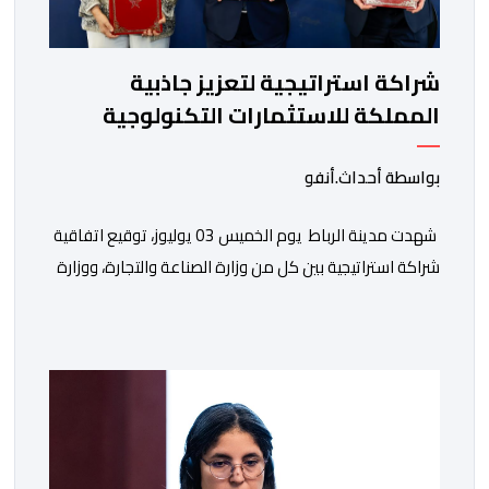
شراكة استراتيجية لتعزيز جاذبية
المملكة للاستثمارات التكنولوجية
بواسطة أحداث.أنفو
شهدت مدينة الرباط يوم الخميس 03 يوليوز، توقيع اتفاقية
شراكة استراتيجية بين كل من وزارة الصناعة والتجارة، ووزارة
التعليم العالي والبحث العلمي والابتكار، ووزارة الانتقال
الرقمي وإصلاح الإدارة من جهة، وشركة “ALTEN المغرب”
(ALTEN Maroc) من جهة أخرى. وتهدف هذه الشراكة بين
القطاعين العام والخاص إلى هيكلة منظومة متميزة في
مجال الذكاء الاصطناعي والتكنولوجيات الصناعية، […]