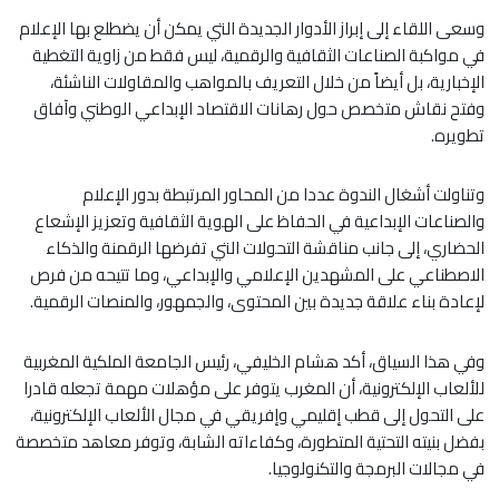
وسعى اللقاء إلى إبراز الأدوار الجديدة التي يمكن أن يضطلع بها الإعلام
في مواكبة الصناعات الثقافية والرقمية، ليس فقط من زاوية التغطية
الإخبارية، بل أيضاً من خلال التعريف بالمواهب والمقاولات الناشئة،
وفتح نقاش متخصص حول رهانات الاقتصاد الإبداعي الوطني وآفاق
تطويره.
وتناولت أشغال الندوة عددا من المحاور المرتبطة بدور الإعلام
والصناعات الإبداعية في الحفاظ على الهوية الثقافية وتعزيز الإشعاع
الحضاري، إلى جانب مناقشة التحولات التي تفرضها الرقمنة والذكاء
الاصطناعي على المشهدين الإعلامي والإبداعي، وما تتيحه من فرص
لإعادة بناء علاقة جديدة بين المحتوى، والجمهور، والمنصات الرقمية.
وفي هذا السياق، أكد هشام الخليفي، رئيس الجامعة الملكية المغربية
للألعاب الإلكترونية، أن المغرب يتوفر على مؤهلات مهمة تجعله قادرا
على التحول إلى قطب إقليمي وإفريقي في مجال الألعاب الإلكترونية،
بفضل بنيته التحتية المتطورة، وكفاءاته الشابة، وتوفر معاهد متخصصة
في مجالات البرمجة والتكنولوجيا.