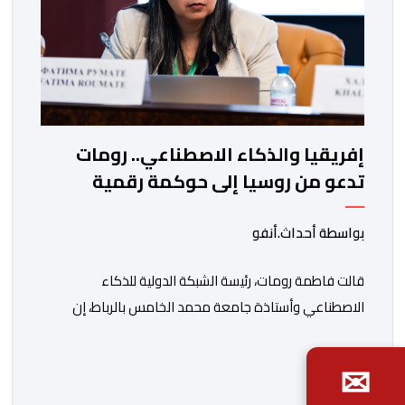
إفريقيا والذكاء الاصطناعي.. رومات
تدعو من روسيا إلى حوكمة رقمية
مسؤولة
بواسطة أحداث.أنفو
قالت فاطمة رومات، رئيسة الشبكة الدولية للذكاء
الاصطناعي وأستاذة جامعة محمد الخامس بالرباط، إن
إفريقيا لم تعد على هامش التحولات الرقمية العالمية، بل
أصبحت طرفا معنيا ومؤثرا في النقاشات الدولية المرتبطة
✉
بحوكمة الذكاء الاصطناعي، لاسيما في ما يتعلق