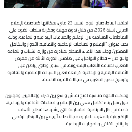
احتفت الرباط، صباح اليوم السبت 23 ماي، بمكانتها كعاصمة للإعلام
العربي لسنة 2026، من خلال ندوة مهنية وفكرية سلطت الضوء على
التقاطعات المتنامية بين الإعلام والصناعات الإبداعية والثقافية، وذلك
تحت عنوان: “الإعلام والصناعات الإبداعية والثقافية: الأدوار والتكامل
الممكن”. وجاء هذا اللقاء، المنظم بمبادرة من وزارة الشباب والثقافة
والتواصل – قطاع التواصل، على هامش الدورة الثالثة من معرض
المغرب لصناعة الألعاب الإلكترونية، في سياق وطني يراهن على
الثقافة الرقمية والإبداعية كرافعة لتعزيز السيادة الإعلامية والثقافية
وترسيخ حضور المغرب في مجالات القوة الناعمة.
وشكلت الندوة مناسبة لفتح نقاش واسع بين خبراء وإعلاميين ومهنيين
حول سبل بناء تكامل فعلي بين الإعلام والصناعات الثقافية والإبداعية،
خاصة في ظل الدينامية المتسارعة التي يشهدها قطاع الألعاب
الإلكترونية بالمغرب، باعتباره مجالاً صاعداً يجمع بين الابتكار الرقمي
والإنتاج الثقافي والمهارات الإبداعية.