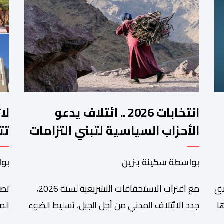
انتخابات 2026 .. ائتلاف يدعو
لا
الأحزاب السياسية لتبني التزامات
تت
واضحة تجاه المناطق الجبلية
فم
بواسطة سكينة بنزين
بوا
اق
مع اقتراب الاستحقاقات التشريعية لسنة 2026،
تصا
ا
جدد الائتلاف المدني من أجل الجبل، تسليط الضوء
الم
على عدد من المطالب المرتبطة بساكنة المناطق
من 