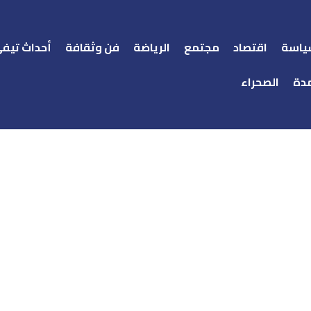
ياسة
اقتصاد
مجتمع
الرياضة
فن وثقافة
أحداث تيف
دة
الصحراء