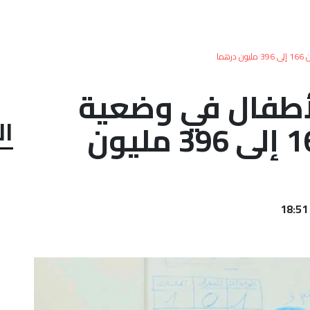
ما
لأطفال في وضعية
ال
إعاقة تقفز من 166 إلى 396 مليون