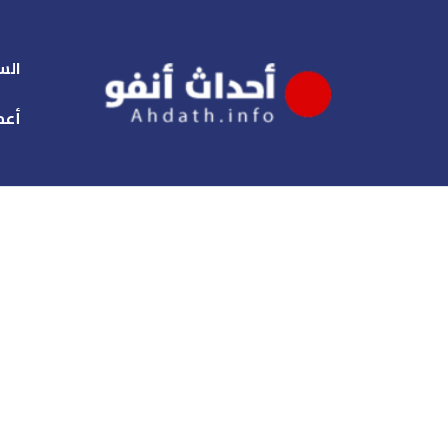
الس
أعم