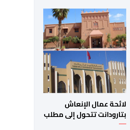
الجبلية. وفي هذا السياق، أطلق الائتلاف
مذكرة مطلبية، دعا فيها الأحزاب
السياسية، إلى ادراج 10 التزامات ضمن
برامجها الانتخابية المنتظرة، في إطار تعاقد
سياسي مع المناطق الجبلية والانتقال
من الوعود الانتخابية إلى التزامات عملية
[…]
لائحة عمال الإنعاش
بتارودانت تتحول إلى مطلب
شعبي ملح.. فمن يجيب؟.