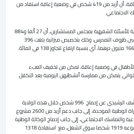
والاجتماعية والسياسية للأشخاص في وضعية إعاقة، أن أزيد من 419 شخص في وضعية إعاقة استفاد من
ك الاجتماعي
وأضاف المتحدث خلال حضوره الجلسة الأسبوعية للأسئلة الشفهية بمجلس المستشارين، أن 27 ألفا و884
طفلا في وضعية إعاقة استفادوا من برنامج تحسين ظروف التمدرس، وذلك بتخصيص ميزانية بلغت 396
لأطفال في وضعية إعاقة، تمكن من تخفيف العبء
لواتي يتمكن من ممارسة أنشطتهن اليومية بعد التكفل
وعلى مستوى الإدماج الاقتصادي والمهني ، كشف الرشيدي عن إدماج 996 شخص خلال هذه الولاية
الحكومية في الوظيفة العمومية عن طريق المباراة الوطنية الموحدة، إلى جانب دعم أزيد من 2600 مشروع
ة والتماسك الاجتماعي، إلى جانب إدماج الوكالة الوطنية
لإنعاش التشغيل والكفاءات (ANAPEC) لما مجموعه 1919 شخصا سوق الشغل، مع استفادة 1318