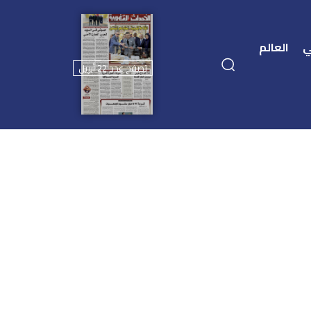
ي
العالم
تصفح عدد 22 أبريل