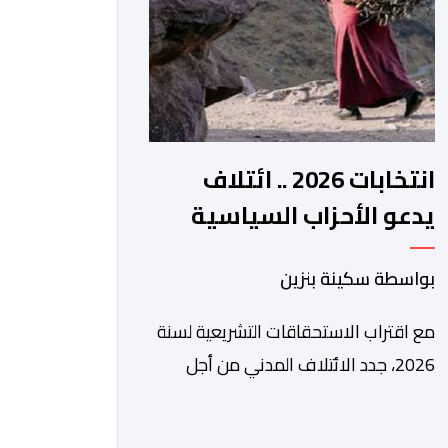
الرقمي، تشكل خطوة مهمة في […]
انتخابات 2026 .. ائتلاف
يدعو الأحزاب السياسية
لتبني التزامات واضحة تجاه
بواسطة سكينة بنزين
المناطق الجبلية
مع اقتراب الاستحقاقات التشريعية لسنة
2026، جدد الائتلاف المدني من أجل
الجبل، تسليط الضوء على عدد من
المطالب المرتبطة بساكنة المناطق