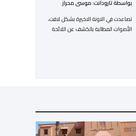
بواسطة تارودانت: موسى محراز
تصاعدت في الاونة الاخيرة بشكل لافت،
الأصوات المطالبة بالكشف عن اللائحة
الرسمية للمستفيدين من برنامج عمال
الإنعاش بجماعة تارودانت، بعد أن تحول
الملف إلى واحد من أكثر المواضيع إثارة
للنقاش داخل المدينة وعلى منصات
التواصل الاجتماعي، وسط دعوات
متزايدة إلى اعتماد مبدأ الشفافية وربط
المسؤولية بالمحاسبة. فبعد خروج عبد
الكبير بن طوطو، ثم شخص اخر […]