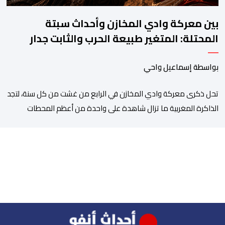
بين معركة وادي المخازن وأحداث سبتة
المحتلة: المتغير طبيعة الحرب والثابت جدار
الصد الوطني
بواسطة إسماعيل واحي
تحل ذكرى معركة وادي المخازن في الرابع من غشت من كل سنة، لتجد
الذاكرة المغربية ما تزال شاهدة على واحدة من أعظم المحطات
التاريخية للمملكة، بما كرسته منذ قرون مضت من دروس استراتيجية لا
تزال حاضرة حتى اليوم، وعلى رأسها أن الطامعين في تدمير المغرب لا
يتحركون إلا عندما يجدون انقساما داخليا يمكن استغلاله. في […]