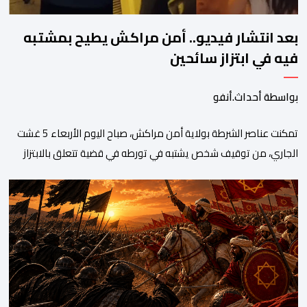
بعد انتشار فيديو.. أمن مراكش يطيح بمشتبه
فيه في ابتزاز سائحين
بواسطة أحداث.أنفو
تمكنت عناصر الشرطة بولاية أمن مراكش، صباح اليوم الأربعاء 5 غشت
الجاري، من توقيف شخص يشتبه في تورطه في قضية تتعلق بالابتزاز
وممارسة الإرشاد السياحي بدون رخصة. وكان المشتبه فيه قد عرّض
سائحين أجنبيين للابتزاز بالمدينة العتيقة بمراكش، وطالبهما بمبلغ مالي
غير مستحق بدعوى ممارسة نشاط مرتبط بالإرشاد السياحي بدون
رخصة، وهي الأفعال الإجرامية التي […]