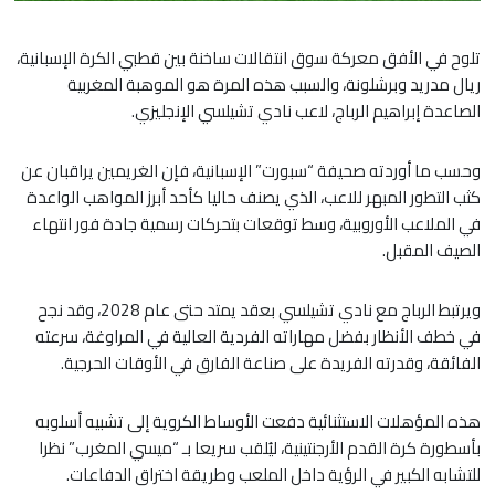
​تلوح في الأفق معركة سوق انتقالات ساخنة بين قطبي الكرة الإسبانية،
ريال مدريد وبرشلونة، والسبب هذه المرة هو الموهبة المغربية
الصاعدة إبراهيم الرباج، لاعب نادي تشيلسي الإنجليزي.
​وحسب ما أوردته صحيفة “سبورت” الإسبانية، فإن الغريمين يراقبان عن
كثب التطور المبهر للاعب، الذي يصنف حاليا كأحد أبرز المواهب الواعدة
في الملاعب الأوروبية، وسط توقعات بتحركات رسمية جادة فور انتهاء
الصيف المقبل.
​ويرتبط الرباج مع نادي تشيلسي بعقد يمتد حتى عام 2028، وقد نجح
في خطف الأنظار بفضل مهاراته الفردية العالية في المراوغة، سرعته
الفائقة، وقدرته الفريدة على صناعة الفارق في الأوقات الحرجية.
​هذه المؤهلات الاستثنائية دفعت الأوساط الكروية إلى تشبيه أسلوبه
بأسطورة كرة القدم الأرجنتينية، ليُلقب سريعا بـ “ميسي المغرب” نظرا
للتشابه الكبير في الرؤية داخل الملعب وطريقة اختراق الدفاعات.