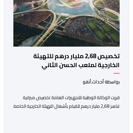
تخصيص 2,68 مليار درهم للتهيئة
الخارجية لملعب الحسن الثاني
بواسطة أحداث.أنفو
قررت الوكالة الوطنية للتجهيزات العامة تخصيص ميزانية
تناهز 2,68 مليار درهم للقيام بأشغال التهيئة الخارجية الخاصة
بملعب الحسن الثاني الكبير الذي سيتسع لـ115 ألف متفرج،
بهدف تجهيزه وفق أعلى المعايير العالمية قبل انطلاق
نهائيات كأس العالم 2030. ​وكشف مصدر مطلع أن هذا