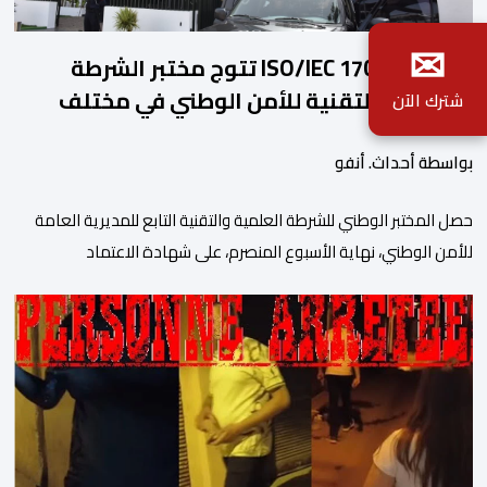
✉
شهادة ISO/IEC 17025 تتوج مختبر الشرطة
العلمية والتقنية للأمن الوطني في مختلف
شترك الآن
الخبرات الجنائية
بواسطة أحداث. أنفو
حصل المختبر الوطني للشرطة العلمية والتقنية التابع للمديرية العامة
للأمن الوطني، نهاية الأسبوع المنصرم، على شهادة الاعتماد
والمطابقة والجودة بالمعيار الدولي “ISO/CEI 17025″، وذلك في
مختلف التخصصات والخبرات الشرعية، بما فيها فروع البيولوجيا والكيمياء،
وتدقيق وفحص الوثائق، والحرائق والمتفجرات، وكذا الآثار الرقمية
والمخدرات والمواد السمومية.وكانت المنظمة الأمريكية للاعتماد
والتقييس ″The ANSI National Accreditation Board″، المختصة […]