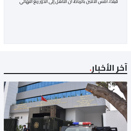
فيلدا، أمس الاثنين بالرباط، أن التأهل إلى الدور ربع النهائي
من كأس أمم إفريقيا للسيدات (المغرب 2026) كان الهدف
الأول للنخبة الوطنية، وقد تحقق بالفعل. وأوضح فيلدا، خلال
الندوة الصحافية التي أعقبت المباراة التي انتهت بالتعادل
دون أهداف أمام السنغال، على أرضية ملعب مولاي الحسن،
أن لاعبات […]
آخر الأخبار