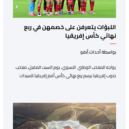
اللبؤات يتعرفن على خصمهن في ربع
نهائي كأس إفريقيا
بواسطة أحداث.أنفو
يواجه المنتخب الوطني النسوي، يوم السبت المقبل، منتخب
جنوب إفريقيا برسم ربع نهائي كأس أمم إفريقيا للسيدات
“المغرب 2026”. وستجرى المباراة على أرضية ملعب مولاي
الحسن بمدينة الرباط، انطلاقا من الساعة التاسعة ليلا. وكانت
لبؤات الأطلس قد تأهلن إلى الدور ربع النهائي بعد تصدرهن
المجموعة الأولى برصيد سبع نقاط، حصدنها من انتصارين
وتعادل، فيما بلغ […]