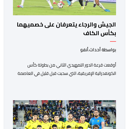
الجيش والرجاء يتعرفان على خصميهما
بكأس الكاف
بواسطة أحداث.أنفو
أوقعت قرعة الدور التمهيدي الثاني من بطولة كأس
الكونفدرالية الإفريقية، التي سحبت قبل قليل في العاصمة
المصرية القاهرة، ممثلي كرة القدم المغربية الرجاء الرياضي
والجيش الملكي في مواجهات مرتقبة أمام أندية غرب
ووسط القارة. ​وسيكون نادي الرجاء الرياضي على موعد مع
مواجهة المتأهل من المباراة التي تجمع بين إيل كانيمي
واريورز النيجيري ونادي أوديب ممثل […]