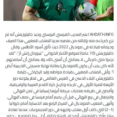
AHDATH.INFO اعتبر المدرب الفرنسي البوسني وحيد خاليلوزيتش أنه تم
نزع كبرياءه منه بإقالته من منصبه مدربا للمنتخب للمغربي هذا الصيف
وحرمانه قيادته في مونديال 2022 حيث تألق أسود الأطلس. وقال
خاليلوزيتش (70 عاما) لموقع الأخبار الكرواتي “تيبورتال.إتش آر”: “لقد
نزعوا مني كبريائي. لا يمكنني أن أنسى ذلك، ولا يمكنني أن أسامحهم.
لأنه كان يجب أن يكون (المونديال) بمثابة نهاية مسيرتي التدريبية أيض
ا”. وأبلى المنتخب المغربي بقيادة مواطنه وليد الركراكي، خليفة
خاليلوزيتش، البلاء الحسن في العرس العالمي في قطر ببلوغه دور
الأربعة للمرة الأولى في تاريخه وتاريخ كرة القدم العربية والإفريقية،
وأقصى في طريقه منتخبات عريقة أبرزها إسبانيا في ثمن النهائي
والبرتغال في ربع النهائي، قبل أن يخسر أمام فرنسا في نصف النهائي.
وأنهى المغرب المونديال في المركز الرابع بعد الخسارة أمام كرواتيا
(1-2) التي كانت أول منتخب واجهه في دور المجموعات عندما تعادلا
سلبا. وأكد خاليلوزيتش أنه حتى الإشادة التي أدلى بها خليفته في حقه