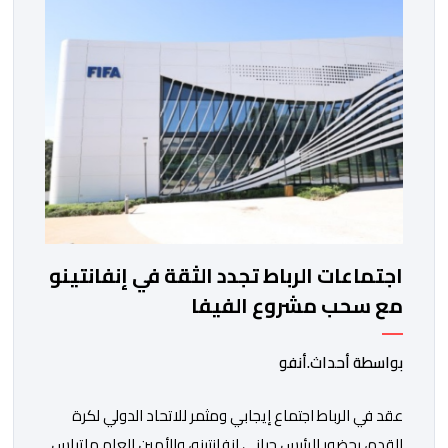
التي تجمع بين ستار سبورت السييراليوني ونادي المدينة
الغامبي، حيث يطمح الفريق […]
اجتماعات الرباط تجدد الثقة في إنفانتينو
مع سحب مشروع الفيفا
بواسطة أحداث.أنفو
عقد في الرباط اجتماع إيجابي ومثمر للاتحاد الدولي لكرة
القدم، بحضور الرئيس جياني إنفانتينو، والأمين العام ماتياس