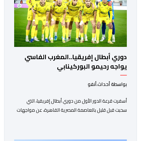
دوري أبطال إفريقيا..المغرب الفاسي
يواجه رحيمو البوركينابي
بواسطة أحداث.أنفو
أسفرت قرعة الدور الأول من دوري أبطال إفريقيا، التي
سحبت قبل قليل بالعاصمة المصرية القاهرة، عن مواجهات
متوازنة لممثلي كرة القدم المغربية، نهضة بركان والمغرب
الفاسي، في مستهل مشوارهما القاري. ​وسيكون نادي
نهضة بركان على موعد في هذا الدور مع الفائز من المباراة