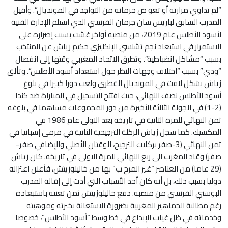
“لم تداوي مرارته أو تعو ض حرمانه من التواجد في المونديال”. وأقيل
المدرب السابق لباريس سان جرمان الفرنسي الذي استلم الإدارة الفنية
لأسود الأطلس عام 2019، من منصبه أواخر غشت بسبب إصراره على
الاستمرار في استبعاد نجم تشلسي الإنكليزي حكيم زياش عن المنتخب
بسبب “مشاكل انضباطية”. وتطرق الاتحاد المغربي وقتها إلى انفصال
“ودي” بسبب “اختلاف وجهات النظر حول استعداد أسود الأطلس”. وتألق
زياش بشكل لافت في المونديال القطري ولعب دورا كبيرا في بلوغ
أسود الأطلس نصف النهائي، حيث افتتح التسجيل في المباراة ضد كندا
(2-1) في الجولة الثالثة الأخيرة من دور المجموعات مساهما في بلوغه
ثمن النهائي للمرة الثانية في تاريخه بعد الاولى عام 1986 في
المكسيك. كما سجل زياش الركلة الترجيحية الثانية في مرمى إسبانيا في
ثمن النهائي (3-صفر بركلات الترجيح، الوقتان الأصلي والإضافي صفر-
صفر) وقاد المغرب الى ربع النهائي للمرة الاولى في تاريخه. كان زياش
(29 عاما) من العناصر “غير المرح ب” بها من خاليلوزيتش، فأعلن اعتزاله
دوليا بسبب ذلك، بل أنه كان أحد الأسباب التي أدت إلى إقالة المدرب
البوسني الفرنسي من منصبه. دفع خاليلوزيتش ثمن تعنته باستبعاده
رغم مطالبة الجماهير المغربية بضرورة الاستعانة بخبرته وموهبته
وخدماته في ظل غياب الإبداع في خط وسط “أسود الأطلس”، خصوصا