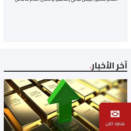
غرافستروم، وأعضاء مجلس إدارة الفيفا، لمناقشة التطورات
الأخيرة وضمان تطوير آليات العمل الداخلي. ​وشهد اللقاء
تجديد الثقة المتبادلة بين القيادة التنفيذية للاتحاد، حيث أكد
المجتمعون دعمهم الكامل للرئيس إنفانتينو باعتباره
المسؤول الوحيد المباشر والمنتخب من قِبل 211 اتحادا […]
آخر الأخبار
✉
شترك الآن