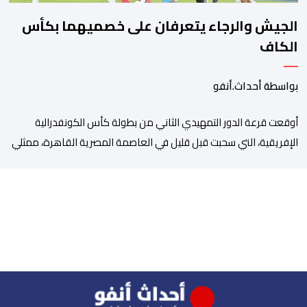
الجيش والرجاء يتعرفان على خصميهما بكأس
الكاف
بواسطة أحداث.أنفو
أوقعت قرعة الدور التمهيدي الثاني من بطولة كأس الكونفدرالية
الإفريقية، التي سحبت قبل قليل في العاصمة المصرية القاهرة، ممثلي
كرة القدم المغربية الرجاء الرياضي والجيش الملكي في مواجهات
مرتقبة أمام أندية غرب ووسط القارة. ​وسيكون نادي الرجاء الرياضي
على موعد مع مواجهة المتأهل من المباراة التي تجمع بين إيل
كانيمي واريورز النيجيري ونادي أوديب ممثل […]