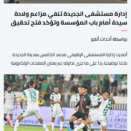
إدارة مستشفى الجديدة تنفي مزاعم ولادة
سيدة أمام باب المؤسسة وتؤكد فتح تحقيق
بواسطة أحداث.أنفو
أصدرت إدارة المستشفى الإقليمي محمد الخامس بمدينة الجديدة
بلاغا توضيحيا، ردا على ما جرى تداوله عبر بعض الصفحات الإلكترونية
ومنصات التواصل الاجتماعي بشأن مزاعم تفيد بأن سيدة حامل وضعت
مولودها أمام الباب الرئيسي للمستشفى بسبب رفض استقبالها أو
التكفل بها. وأكدت إدارة المستشفى أن السيدة المعنية حضرت إلى
مصلحة الولادة، حيث تم استقبالها وتسجيلها وإخضاعها […]