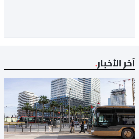
غرافستروم، وأعضاء مجلس إدارة الفيفا، لمناقشة التطورات
الأخيرة وضمان تطوير آليات العمل الداخلي. ​وشهد اللقاء
تجديد الثقة المتبادلة بين القيادة التنفيذية للاتحاد، حيث أكد
المجتمعون دعمهم الكامل للرئيس إنفانتينو باعتباره
المسؤول الوحيد المباشر والمنتخب من قِبل 211 اتحادا […]
آخر الأخبار