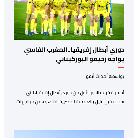
دوري أبطال إفريقيا..المغرب الفاسي
يواجه رحيمو البوركينابي
بواسطة أحداث.أنفو
أسفرت قرعة الدور الأول من دوري أبطال إفريقيا، التي
سحبت قبل قليل بالعاصمة المصرية القاهرة، عن مواجهات
متوازنة لممثلي كرة القدم المغربية، نهضة بركان والمغرب
الفاسي، في مستهل مشوارهما القاري. ​وسيكون نادي
نهضة بركان على موعد في هذا الدور مع الفائز من المباراة
التي تجمع بين ستار سبورت السييراليوني ونادي المدينة