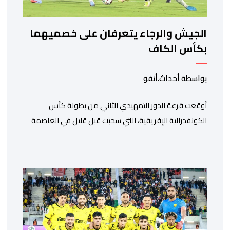
الجيش والرجاء يتعرفان على خصميهما
بكأس الكاف
بواسطة أحداث.أنفو
أوقعت قرعة الدور التمهيدي الثاني من بطولة كأس
الكونفدرالية الإفريقية، التي سحبت قبل قليل في العاصمة
المصرية القاهرة، ممثلي كرة القدم المغربية الرجاء الرياضي
والجيش الملكي في مواجهات مرتقبة أمام أندية غرب
ووسط القارة. ​وسيكون نادي الرجاء الرياضي على موعد مع
مواجهة المتأهل من المباراة التي تجمع بين إيل كانيمي
واريورز النيجيري ونادي أوديب ممثل […]