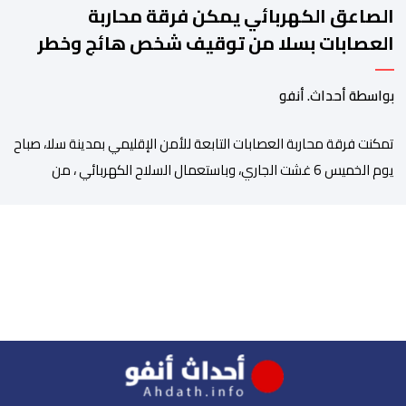
الصاعق الكهربائي يمكن فرقة محاربة
العصابات بسلا من توقيف شخص هائج وخطر
بواسطة أحداث. أنفو
تمكنت فرقة محاربة العصابات التابعة للأمن الإقليمي بمدينة سلا، صباح
يوم الخميس 6 غشت الجاري، وباستعمال السلاح الكهربائي ، من
توقيف شخص ، من ذوي السوابق القضائية المتعددة، وكان يشكل
موضوع مذكرات بحث جاربة. وكان المشتبه فيه قد أثار الفوضى وترويع
المواطنين بحي الرحمة، قبل أن تتدخل عناصر فرقة محاربة العصابات
لملاحقته ومحاصرته، غير أنه […]