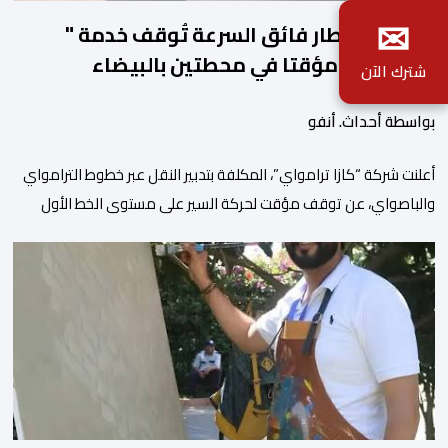
✉
أشغال القطار فائق السرعة تُوقف خدمة "
الباصواي" مؤقتا في محطتين بالبيضاء
شترك الآن
بواسطة أحداث. أنفو
أعلنت شركة “كازا ترامواي”، المكلفة بتدبير النقل عبر خطوط الترامواي
والباصواي، عن توقف مؤقت لحركة السير على مستوى الخط الأول
لـ”الباصواي” (BW1)، وذلك خلال الفترة الممتدة من 1 إلى 15 غشت
2026. وأشارت الشركة، عبر إشعار رسمي وجهته لمستعملي الخط، أن
هذا التوقف المؤقت يأتي في إطار الأشغال الخاصة بتهيئة مشروع الخط
الكبيير للقطار فائق […]