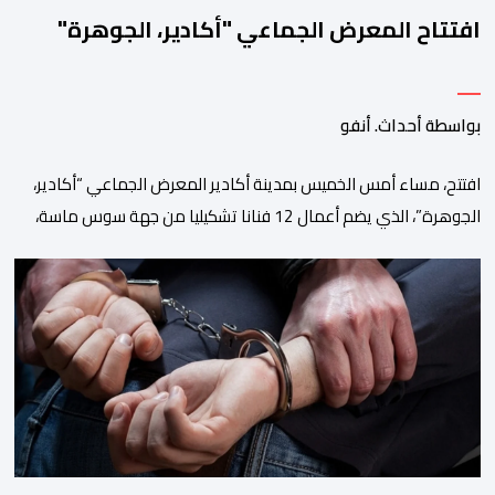
افتتاح المعرض الجماعي "أكادير، الجوهرة"
بواسطة أحداث. أنفو
افتتح، مساء أمس الخميس بمدينة أكادير المعرض الجماعي “أكادير،
الجوهرة”، الذي يضم أعمال 12 فنانا تشكيليا من جهة سوس ماسة،
ويستمر إلى غاية 31 أكتوبر القادم. ويعد هذا المعرض افتتاحا رسميا
لـ”فضاء إكسبو أكادير” الجديد، الذي يطمح إلى أن يصبح فضاء دائما
مخصصا للتعريف بإبداعات ومواهب الجهة وخارجها. ويجمع معرض
“أكادير، الجوهرة”، الذي تنظمه مؤسسة […]