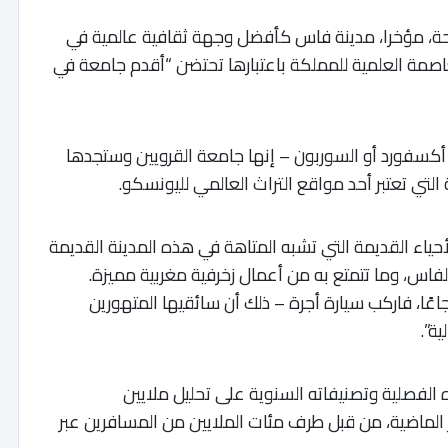
متخصص في السياحة، مؤخرا، مدينة فاس كأفضل وجهة ثقافية عالمية في
يت للعاصمة العلمية للمملكة باعتبارها تحتضن “أقدم جامعة في
أكسفورد أو السوربون – إنها جامعة القرويين وستجدها
 التي تعتبر أحد مواقع التراث العالمي لليونسكو.
الأحياء القديمة التي تشبه المتاهة في هذه المدينة القديمة
ة لفاس، وما تتمتع به من أعمال زخرفية مغربية مميزة.
اعًا، فاركب سيارة أجرة – ذلك أن سائقيها المتهورين
ة”.
 الفصلية وتصنيفاته السنوية على تحليل ملايين
 التي تم تقديمها على مدار الـ 12 شهر الماضية، من قبل طرف مئات الملايين من المسافرين عبر