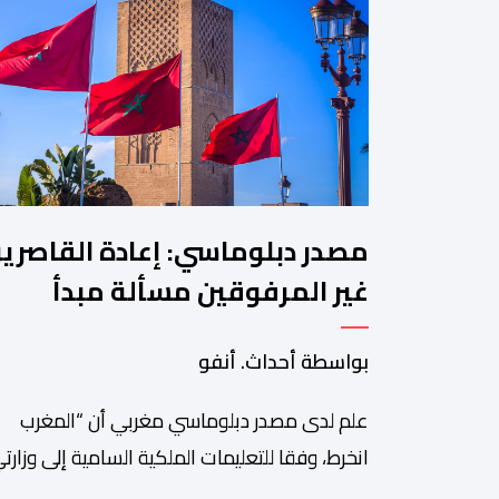
مصدر دبلوماسي: إعادة القاصري
غير المرفوقين مسألة مبدأ
قائمة على التعليمات الملكية
بواسطة أحداث. أنفو
السامية
علم لدى مصدر دبلوماسي مغربي أن “المغرب
انخرط، وفقا للتعليمات الملكية السامية إلى وزارت
الداخلية والشؤون الخارجية، في العمل على تحديد