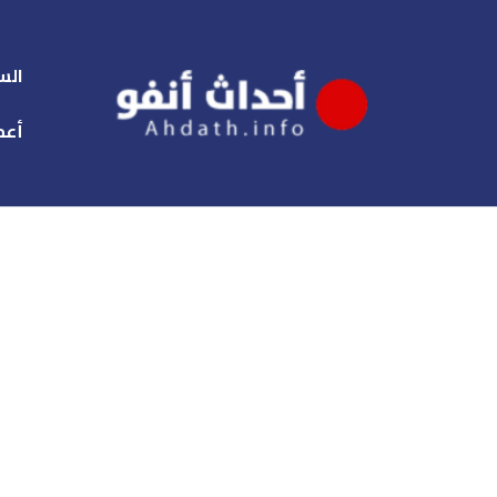
الس
أعم