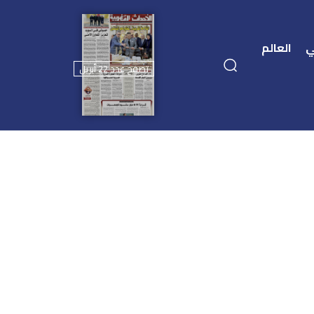
ي
العالم
تصفح عدد 22 أبريل