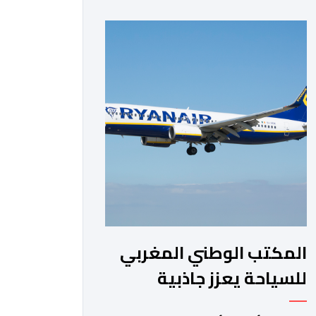
الفترة من السنة الماضية. واستقبل هذا
المطار مليون و217 ألف و574 مسافرا
خلال الستة أشهر الأولى من السنة
الجارية، مقابل مليون و60 ألف و480
مسافرا خلال الفترة ذاتها من سنة […]
المكتب الوطني المغربي
للسياحة يعزز جاذبية
الجهات عبر برنامج تاريخي