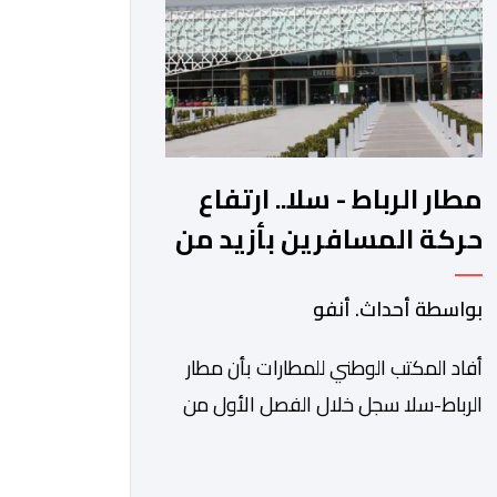
الآجلة […]
مطار الرباط - سلا.. ارتفاع
حركة المسافرين بأزيد من
14 بالمائة خلال الفصل
بواسطة أحداث. أنفو
الأول من 2026
أفاد المكتب الوطني للمطارات بأن مطار
الرباط-سلا سجل خلال الفصل الأول من
سنة 2026 ارتفاعا بنسبة 14,8 في المائة
في حركة المسافرين مقارنة مع نفس