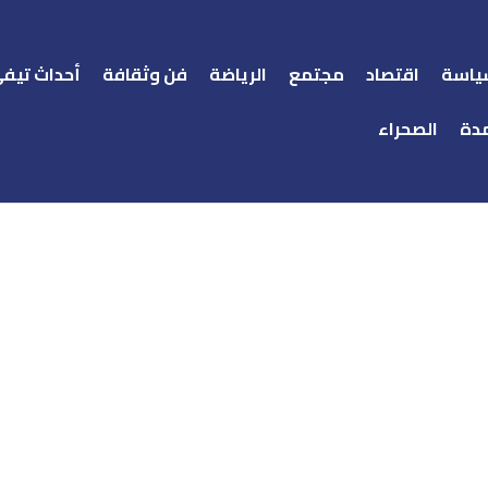
ياسة
اقتصاد
مجتمع
الرياضة
فن وثقافة
أحداث تيف
دة
الصحراء