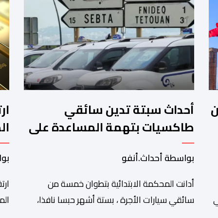
ن
أحداث سبتة تدين سائقي
طاكسيات بتهمة المساعدة على
ال
الهجرة غير النظامية
بواسطة أحداث.أنفو
بوا
أدانت المحكمة الابتدائية بتطوان خمسة من
ي
سائقي سيارات الأجرة ، بستة أشهر حبسا نافذا،
الم
وغرامة قدرها 10 آلاف درهم لكل محكوم، بتهمة
مست