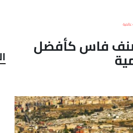
المية
صنف فاس كأفضل
ال
ية