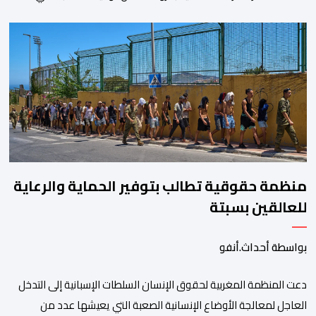
تورطه في أفعال مرتبطة بالدعوة إلى ارتكاب أعمال تخريبية واستهداف
ممتلكات الدولة، وذلك على خلفية دعوات للاحتجاج جرى تداولها عبر
مواقع التواصل الاجتماعي تحت اسم ما بات يعرف بـ” Genz212
“.وبحسب المعطيات المتوفرة، جاء توقيف المعني بالأمر […]
منظمة حقوقية تطالب بتوفير الحماية والرعاية
للعالقين بسبتة
بواسطة أحداث.أنفو
دعت المنظمة المغربية لحقوق الإنسان السلطات الإسبانية إلى التدخل
العاجل لمعالجة الأوضاع الإنسانية الصعبة التي يعيشها عدد من