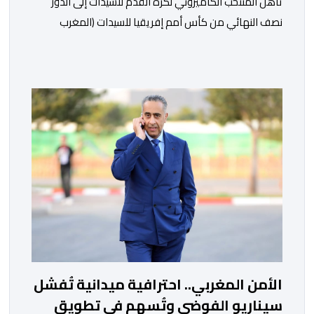
تأهل المنتخب الكاميروني لكرة القدم للسيدات إلى الدور
نصف النهائي من كأس أمم إفريقيا للسيدات (المغرب
2026)، عقب فوزه على نظيره النيجيري بهدف دون رد، في
المباراة التي جمعتهما، اليوم الأحد، على أرضية ملعب العربي
الزاولي بالدار البيضاء، برسم ربع النهائي، ليضمن بذلك
مشاركته في كأس العالم للسيدات 2027 بالبرازيل. وسجلت
مريم نياجو الهدف الوحيد […]
الأمن المغربي.. احترافية ميدانية تُفشل
سيناريو الفوضى وتُسهم في تطويق