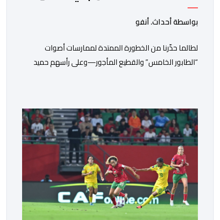
أزمة سبتة
بواسطة أحداث. أنفو
لطالما حذّرنا من الخطورة الممتدة لممارسات أصوات
“الطابور الخامس” والقطيع المأجور—وعلى رأسهم حميد
المهدوي، وتوفيق بوعشرين، والمعطي منجب—الذين
ارتضوا لأنفسهم لعب أدوار الانتهازية، وتجاوز أخلاقيات العمل
الصحفي ومقتضيات القانون الجنائي، عبر الاستغلال المقيت
لفقر وهشاشة بعض المواطنين وتوظيف انفعالاتهم
لخدمة أجندات التهييج وضرر استقرار الوطن. وجاء بوح “أبو
وائل الريفي” هذا الأحد ليؤكد حقيقة هذه […]