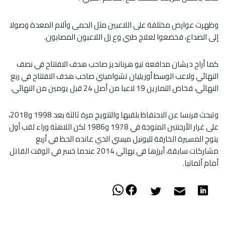
وظهرت عوارض مختلفة على اللاعبين مثل الحمى وآلام المعدة وصولا
إلى الصداع، فخضعوا لعلاج طبي وع زل اللاعبون المصابون.
كما أراح ديشان مدافعه تيو هرنانديز صاحب هدف الافتتاح في نصف
النهائي ولاعب الوسط أوريليان تشواميني صاحب هدف الافتتاح في ربع
النهائي، فخاض التمارين 19 لاعبا من أصل 24 قبل يومين من النهائي.
وتبحث فرنسا عن الاحتفاظ بلقبها والتتويج مرة ثالثة بعد 1998 و2018،
على غرار الأرجنتين المتوجة في 1978 و1986 لكن اللاهثة وراء لقب أول
يتوج المسيرة الخارقة لليونيل ميسي الذي عانده الحظ في أربع
مشاركات سابقة، أبرزها في نهائي 2014 عندما خسر في الوقت القاتل
أمام ألمانيا.