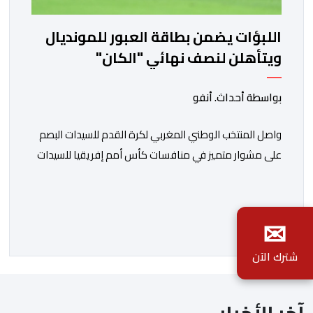
اللبؤات يضمن بطاقة العبور للمونديال
ويتأهلن لنصف نهائي "الكان"
بواسطة أحداث. أنفو
واصل المنتخب الوطني المغربي لكرة القدم للسيدات البصم
على مشوار متميز في منافسات كأس أمم إفريقيا للسيدات
(المغرب 2026) من خلال عبوره إلى المربع الذهبي ، عقب
فوزه على نظيره الجنوب إفريقي بهدفين لواحد، في المباراة
التي جمعتهما، مساء اليوم السبت على أرضية ملعب مولاي
✉
الحسن بالرباط، برسم الدور ربع النهائي، ليضمن بذلك رسميا
مشاركته […]
شترك الآن