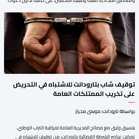
والمناطق المحاذية لسبتة ومليلية المحتلتين، على خلفية تداول دعوات
عبر منصات التواصل الاجتماعي تحث على تنفيذ محاولة جماعية جديدة
للوصول إلى المدينتين يوم 15 غشت الجاري. وعرفت المناطق الشمالية
خلال الساعات الأخيرة انتشارا أمنيا مكثفا، خاصة بالمحاور الطرقية
المؤدية إلى الفنيدق، حيث جرى تعزيز الدوريات وإقامة […]
توقيف شاب بتارودانت للاشتباه في التحريض
على تخريب الممتلكات العامة
بواسطة تارودانت: موسى محراز
بتنسيق وثيق مع مصالح المديرية العامة لمراقبة التراب الوطني،
تمكنت عناصر الشرطة القضائية بتارودانت، من توقيف للاشتباه في