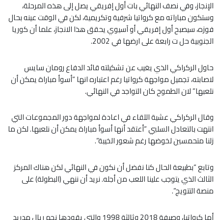
الإنجاز، وفي نصف النهائي بات أول إفريقي يصل إلى هذه المرحلة،
وستكون مباراته مع كرواتيا شرفية وتكريمية، لكن في الوقت عينه بحال
فوزه، سيصبح أول إفريقي أو آسيوي يحقق هذا الانجاز، علما أن كوريا
الجنوبية حل ت رابعة على ارضها في 2002.
حاول الركراكي الذي يغيب عن تشكيلته قائد الدفاع رومان سايس
لاصابته، تجميل مواجهة كرواتيا رغم اعتباره انها “أسوأ مباراة يمكن أن
نلعبها” لان الطموح كان التواجد في النهائي.
وقال الركراكي عشية اللقاء في اعادة لمواجهة دور المجموعات التي
انتهت بالتعادل السلبي “أعتقد أنها أسوأ مباراة يمكن أن نلعبها. لكن ما
زلنا متحمسين لخوضها رغم شعور الخيبة”.
وتابع “بطبيعة الحال كنا نفضل أن نكون في النهائي لكن هناك المركز
الثالث الذي يتوجب علينا اللعب من أجله. نريد أن ننهي (البطولة) على
منصة التتويج”.
أما كرواتيا، وصيفة 2018 وثالثة 1998 والتي يقودها نجم ريال مدريد