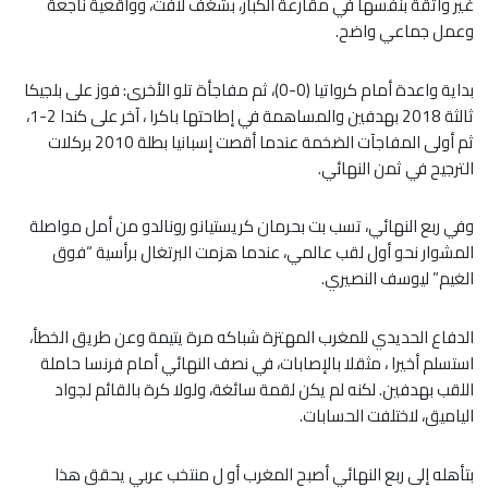
غير واثقة بنفسها في مقارعة الكبار، بشغف لافت، وواقعية ناجعة
وعمل جماعي واضح.
بداية واعدة أمام كرواتيا (0-0)، ثم مفاجأة تلو الأخرى: فوز على بلجيكا
ثالثة 2018 بهدفين والمساهمة في إطاحتها باكرا ، آخر على كندا 2-1،
ثم أولى المفاجآت الضخمة عندما أقصت إسبانيا بطلة 2010 بركلات
الترجيح في ثمن النهائي.
وفي ربع النهائي، تسب بت بحرمان كريستيانو رونالدو من أمل مواصلة
المشوار نحو أول لقب عالمي، عندما هزمت البرتغال برأسية “فوق
الغيم” ليوسف النصيري.
الدفاع الحديدي للمغرب المهتزة شباكه مرة يتيمة وعن طريق الخطأ،
استسلم أخيرا ، مثقلا بالإصابات، في نصف النهائي أمام فرنسا حاملة
اللقب بهدفين. لكنه لم يكن لقمة سائغة، ولولا كرة بالقائم لجواد
الياميق، لاختلفت الحسابات.
بتأهله إلى ربع النهائي أصبح المغرب أو ل منتخب عربي يحقق هذا