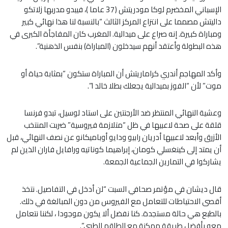
الإسباني المخضرم لوكا مودريتش (37 عاما )، فيبدو مدربها زلاتكو
داليتش مصمما على انتزاع المركز الثالث “بالنسبة لنا هذا نهائي كبير
ومباراة كبيرة. إنه صراع على ميدالية. المغرب كان المفاجأة الكبرى في
هذه البطولة وأعتقد أنهم سيدخلون (المباراة) بنفس الذهنية”.
وأكد المهاجم أندري كراماريتش أن المباراة ستكون “بمثابة حياة أو
موت” لأن “الفوز بميدالية يجعلك بطلا خالد ا”.
وعشية النهائي المنتظر ضد الأرجنتين على استاد لوسيل، تبدو فرنسا
قلقة على صحة لاعبيها في ظل “متلازمة فيروسية” ضربت المنتخب
الأزرق وأبعد لاعبيها أدريان رابيو ودايو أوباميكانو عن نصف النهائي، قبل
أن يمتد إلى كينغسلي كومان، إبراهيما كوناتيه ورافايل فاران الذين لم
يشاركوا في التمارين الجماعية الجمعة.
قال ديشان في مؤتمر صحافي السبت “لن أدخل في التفاصيل. نتخذ
أقصى الاحتياطات للتعامل مع الفيروس من دون المبالغة في ذلك.
بالطبع هي حالة مستجدة. كنا نفضل ألا يكون موجودا ، لكننا نتعامل
معه بأفضل طريقة ممكنة مع الطاقم الطبي”.