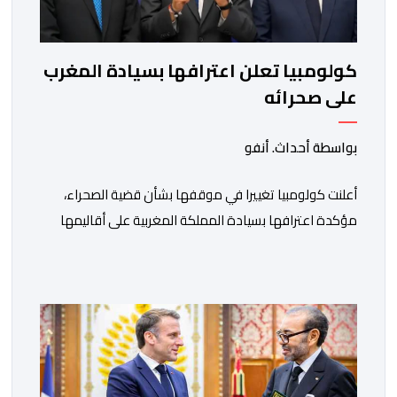
كولومبيا تعلن اعترافها بسيادة المغرب
على صحرائه
بواسطة أحداث. أنفو
أعلنت كولومبيا تغييرا في موقفها بشأن قضية الصحراء،
مؤكدة اعترافها بسيادة المملكة المغربية على أقاليمها
الجنوبية. وتم الإعلان عن هذا الموقف الجديد، أمس
الجمعة، خلال لقاء بين وزير الشؤون الخارجية والتعاون
الافريقي والمغاربة المقيمين بالخارج، ناصر بوريطة، ونائب
رئيس جمهورية كولومبيا، خوسيه مانويل ريستريبو، بحضور
وزير العلاقات الخارجية عمر بولا إسكوبار. وبهذه المناسبة،
أكد السيد […]