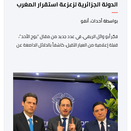
الدولة الجزائرية لزعزعة استقرار المغرب
بواسطة أحداث. أنفو
فجَّر أبو وائل الريفي، في عدد جديد من مقال “بوح الأحد”،
قنبلة إعلامية من العيار الثقيل، كاشفاً بالدلائل الدامغة عن
تورط الجزائر في محاولة جديدة لضرب الاستقرار الداخلي
بالمغرب والتشويش على علاقاته الاستراتيجية مع إسبانيا،
كاشفا خيوط حملة تحريضية ممنهجة شنتها الحسابات
والمنصات التابعة للمخابرات العسكرية الجزائرية لاستدراج
الشباب والقاصرين عبر مواقع التواصل الاجتماعي، وذلك […]