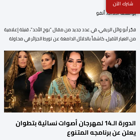
شترك الآن
بواسطة أحداث. أنفو
فجَّر أبو وائل الريفي، في عدد جديد من مقال “بوح الأحد”، قنبلة إعلامية
من العيار الثقيل، كاشفاً بالدلائل الدامغة عن تورط الجزائر في محاولة
جديدة لضرب الاستقرار الداخلي بالمغرب والتشويش على علاقاته
الاستراتيجية مع إسبانيا، كاشفا خيوط حملة تحريضية ممنهجة شنتها
الحسابات والمنصات التابعة للمخابرات العسكرية الجزائرية لاستدراج
الشباب والقاصرين عبر مواقع التواصل الاجتماعي، وذلك […]
الدورة الـ14 لمهرجان أصوات نسائية بتطوان
يعلن عن برنامجه المتنوع