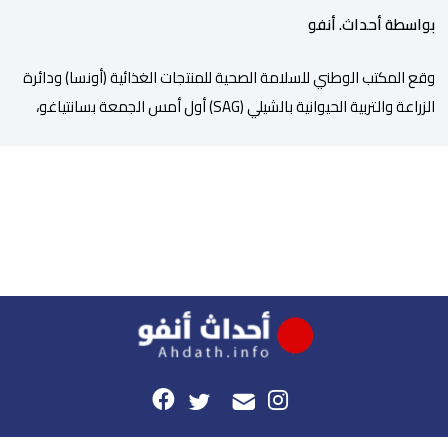
بواسطة أحداث. أنفو
وقع المكتب الوطني للسلامة الصحية للمنتجات الغذائية (أونسا) ودائرة
الزراعة والتربية الحيوانية بالشيلي (SAG) أول أمس الجمعة بسانتياغو،
بروتوكولا للتعاون في مجال الحجر الصحي وحماية الصحة النباتية،
والصحة الحيوانية. وسيمكن هذا البروتوكول الذي تم توقيعه بحضور
مسؤولين عن السلطات الشيلية، وممثلين عن القطاع الخاص ومن
أوساط التصدير، من مواءمة الإجراءات الصحية، والصحية النباتية المطبقة
على […]