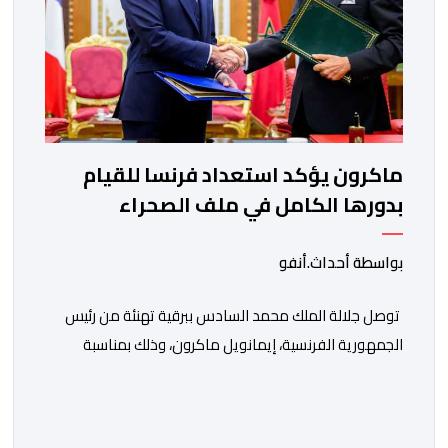
ماكرون يؤكد استعداد فرنسا للقيام
بدورها الكامل في ملف الصحراء
بواسطة أحداث.أنفو
توصل جلالة الملك محمد السادس ببرقية تهنئة من رئيس
الجمهورية الفرنسية، إيمانويل ماكرون، وذلك بمناسبة
الذكرى السابعة والعشرين لتربعه على العرش، حيث أعرب
فيها عن تمنياته لجلالة الملك بالصحة والسعادة والتوفيق،
مجددا التعبير لجلالته عن مشاعر الصداقة العميقة والمتينة