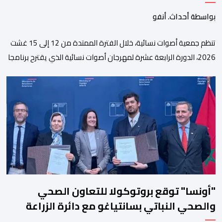
بواسطة أحداث. أنفو
تنظم جمعية أصوات نسائية، خلال الفترة الممتدة من 12 إلى 15 غشت
2026، الدورة الرابعة عشرة لمهرجان أصوات نسائية الذي يقترح برنامجا
متنوعا يجمع بين الإبداع الفني والسهرات المجانية والمبادرات
الاجتماعية والتضامنية والإنسانية. ووفق بلاغ للمنظمين، تقترح هذه
الدورة، التي تنظم تحت الرعاية السامية لصاحب الجلالة الملك محمد
السادس، تحت شعار “سيدات البحر الأبيض المتوسط، […]
"أونسا" توقع بروتوكولا للتعاون الصحي
والصحي النباتي بسانتياغو مع دائرة الزراعة
وتربية المواشي