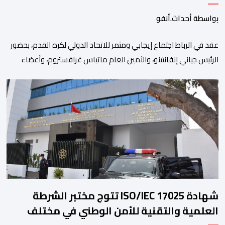
بواسطة أحداث.أنفو
عقد في الرباط اجتماع إيجابي ومثمر للاتحاد الدولي لكرة القدم، بحضور
الرئيس جياني إنفانتينو، والأمين العام ماتياس غرافستروم، وأعضاء
مجلس إدارة الفيفا، لمناقشة التطورات الأخيرة وضمان تطوير آليات
العمل الداخلي. ​وشهد اللقاء تجديد الثقة المتبادلة بين القيادة التنفيذية
للاتحاد، حيث أكد المجتمعون دعمهم الكامل للرئيس إنفانتينو باعتباره
المسؤول الوحيد المباشر والمنتخب من قِبل 211 اتحادا […]
شهادة ISO/IEC 17025 تتوج مختبر الشرطة
العلمية والتقنية للأمن الوطني في مختلف