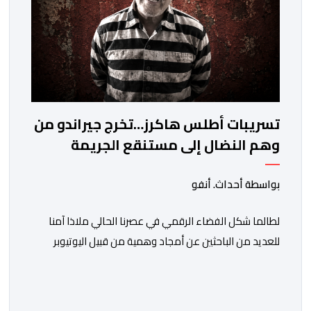
تسريبات أطلس هاكرز…تخرج جيراندو من
وهم النضال إلى مستنقع الجريمة
المنظمة
بواسطة أحداث. أنفو
لطالما شكل الفضاء الرقمي في عصرنا الحالي ملاذا آمنا
للعديد من الباحثين عن أمجاد وهمية من قبيل اليوتيوبر
النصاب هشام جيراندو، حيث وفرت له منصات التواصل
الاجتماعي منصة مثالية لارتداء قفازات النظافة وادعاء
محاربة الفساد والدفاع عن حقوق المظلومين. وفي هذا