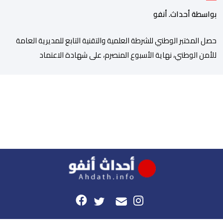
الخبرات الجنائية
بواسطة أحداث. أنفو
حصل المختبر الوطني للشرطة العلمية والتقنية التابع للمديرية العامة
للأمن الوطني، نهاية الأسبوع المنصرم، على شهادة الاعتماد
والمطابقة والجودة بالمعيار الدولي “ISO/CEI 17025″، وذلك في
مختلف التخصصات والخبرات الشرعية، بما فيها فروع البيولوجيا والكيمياء،
وتدقيق وفحص الوثائق، والحرائق والمتفجرات، وكذا الآثار الرقمية
والمخدرات والمواد السمومية.وكانت المنظمة الأمريكية للاعتماد
والتقييس ″The ANSI National Accreditation Board″، المختصة […]