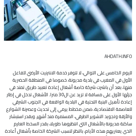
AHDATH.INFO
لليوم الخامس على التوالي، لا تتوفر خدمة الانترنيت الأرضي للفاعل
الأول في المغرب في بلدية مديونة، خصوصا في المنطقة الحضرية
منها، بعد أن باشرت شركة خاصة أشغال إعادة تعبيد طريق تمتد في
جزئها الأول على مسافة لا تزيد عن ال30 مترا. الأشغال تدخل في إطار
إعادة تأهيل البنية التحتية في البلدية الواقعة في الجنوب الشرقي
للعاصمة الاقتصادية، ضمن مخطط يرمي إلى تحديث وعصرنة الشوارع
والأزقة وتجويد التشوير الطرقي، المستمرة منذ أشهر. وبقدر استبشار
ساكنة مديونة بالأشغال التي انتظروها طويلا، بقدر السخط العارم
الذي يعتريهم هذه الأيام، بالنظر لتسبب الشركة الخاصة بأشغال أعادة