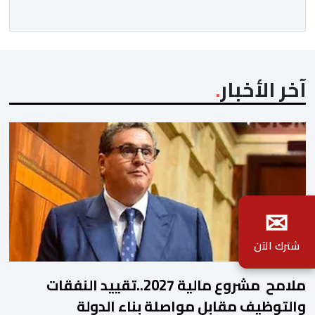
السياق، برز هذا النصاب في البداية كصانع محتوى افتراضي
يقتات على استعطاف الجماهير ودغدغة […]
آخر الأخبار
✉
شترك الآن
ملامح مشروع مالية 2027..تقييد النفقات
والتوظيف مقابل مواصلة بناء الدولة