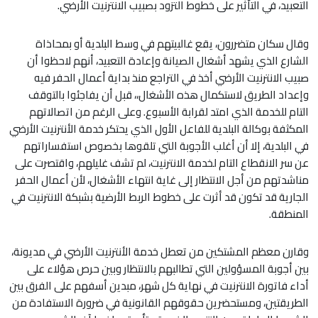
التعبيد، في التأثير على خطوط التزود بصبيب الانترنيت الأرضي.
وقال سكان متضررون، يقع غالبيتهم في وسط البلدية أو بمحاذاة
الشارع الذي يشهد أشغال الصيانة وإعادة التعبيد، أنهم لاحظوا أن
صبيب الانترنيت الأرضي أخذ في التراجع منذ بداية أعمال الحفر فيه
وإعداد الطريق لاستكمال هذه الأشغال،، قبل أن يفاجئوا بالتوقف
التام للخدمة الذي امتد لقرابة الأسبوع. وعلى الرغم من اتصالاتهم
المكثفة بوكالة البلدية للفاعل الأول الذي يحتكر خدمة الأنترنيت الأرضي
في البلدية، إلا أن أغلب الأجوبة التي تلقوها بخصوص استفساراتهم
عن سر الانقطاع التام لخدمة الانترنيت، لم تشف غليلهم، واقتصرت على
مناشدتهم من أجل الانتظار إلى غاية انتهاء الأشغال، لأن أعمال الحفر
الجارية قد تكون قد أثرت على خطوط الربط الأرضية بشبكة الانترنيت في
المنطقة.
وقارن معظم المشتكين من تعطل خدمة الأنترنيت الأرضي في مديونة،
بين أجوبة المسؤولين التي تطالبهم بالانتظار وبين حرص هؤلاء على
أداء فاتورة الانترنيت في نهاية كل شهر، مبدين أسفهم على الفرق بين
الطريقتين، ومستحضرين حقوقهم القانونية في ضرورة الاستفادة من