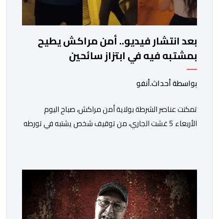
بعد انتشار فيديو.. أمن مراكش يطيح
بمشتبه فيه في ابتزاز سائحين
بواسطة أحداث.أنفو
تمكنت عناصر الشرطة بولاية أمن مراكش، صباح اليوم
الأربعاء 5 غشت الجاري، من توقيف شخص يشتبه في تورطه
في قضية تتعلق بالابتزاز وممارسة الإرشاد السياحي بدون
رخصة. وكان المشتبه فيه قد عرّض سائحين أجنبيين للابتزاز
بالمدينة العتيقة بمراكش، وطالبهما بمبلغ مالي غير مستحق
بدعوى ممارسة نشاط مرتبط بالإرشاد السياحي بدون رخصة،
وهي الأفعال الإجرامية التي […]