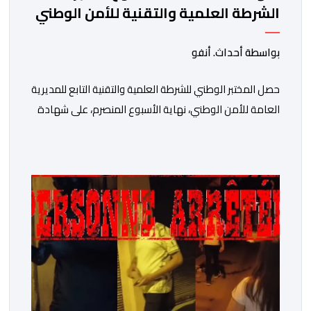
الشرطة العلمية والتقنية للأمن الوطني
في مختلف الخبرات الجنائية
بواسطة أحداث. أنفو
حصل المختبر الوطني للشرطة العلمية والتقنية التابع للمديرية
العامة للأمن الوطني، نهاية الأسبوع المنصرم، على شهادة
الاعتماد والمطابقة والجودة بالمعيار الدولي “ISO/CEI
17025″، وذلك في مختلف التخصصات والخبرات الشرعية، بما
فيها فروع البيولوجيا والكيمياء، وتدقيق وفحص الوثائق،
والحرائق والمتفجرات، وكذا الآثار الرقمية والمخدرات والمواد
السمومية.وكانت المنظمة الأمريكية للاعتماد والتقييس
″The ANSI National Accreditation Board″، المختصة […]