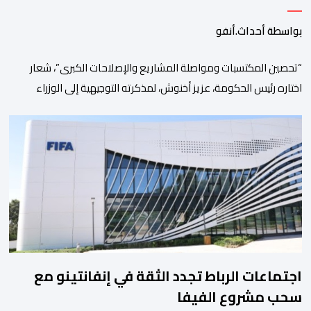
الاجتماعية والاستثمار
بواسطة أحداث.أنفو
“تحصين المكتسبات ومواصلة المشاريع والإصلاحات الكبرى”، شعار
اختاره رئيس الحكومة، عزيز أخنوش، لمذكرته التوجيهية إلى الوزراء
وكتاب الدولة بخصوص إعداد مشروع قانون مالية 2027 أي آخر
مشروع من نوعه في ظل ولايته الحكومية. هذه الرسالة التأطيرية
ارتكزت على 4 أولويات، كما حملت ألحت على ضرورة عقلنة نفقات
التسيير، بل وتقييد التوظيف إلا في حالة الضرورة. […]
اجتماعات الرباط تجدد الثقة في إنفانتينو مع
سحب مشروع الفيفا