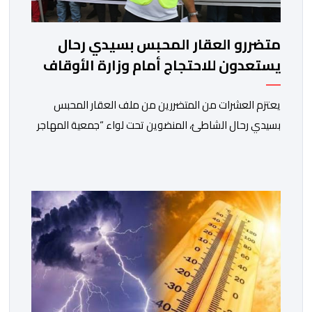
متضررو العقار المحبس بسيدي رحال
يستعدون للاحتجاج أمام وزارة الأوقاف
يعتزم العشرات من المتضررين من ملف العقار المحبس
بسيدي رحال الشاطئ، المنضوين تحت لواء “جمعية المهاجر
للتنمية ومساندة مغاربة العالم” إلى جانب جمعيات محلية
أخرى، تنظيم وقفة احتجاجية سلمية أمام الملحقة الإدارية
لوزارة الأوقاف والشؤون الإسلامية بحي حسان بالرباط،
وذلك للمطالبة بتسوية هذا الملف الذي ظل عالقا لسنوات
طويلة وأثار استياء واسعا في صفوف أبناء […]