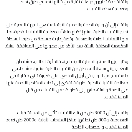
واتخاذ عدة تدابير وإجراءات تقنية من شأنها تحسين طرق تدبير
ومعالجة هذه النفايات.
ولفتت إلى أن وزارة الصحة والحماية الاجتماعية هي الجهة الوصية على
تدبير النفايات الطبية، ويتم إخضاع منشآت معالجة النفايات الخطرة، بما
فيها النفايات الطبية والصيدلية لرخصة إدارية مسلمة من طرف السلطة
الحكومية المكلفة بالبيئة، بعد التأكد من حصولها على الموافقة البيئية.
وكان وزير الصحة والحماية الاجتماعية، خالد أيت الطالب، كشف أن
المغرب ينتج سبعة آلاف طن من النفايات الطبية سنويا، مشددا، في
جلسة بمجلس النواب في أبريل الماضي، على ضرورة تبني مقاربة في
معالجة النفايات الطبية بطريقة تفضي إلي تجنب المخاطر الناجمة عنها
على الصحة والبيئة، منبها إلى خطورة دفن النفايات من قبل
المستشفيات.
ولفت إلى أن 3000 طن من تلك النفايات تأتي من المستشفيات
العمومية، و800 طن تخلفها مراكز العلاجات الأولية، و2000 طن تعود
للمستشفيات والمصحات الخاصة.