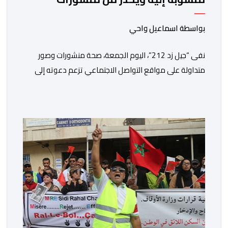
مفبركة
بواسطة اسماعيل واحي
نفى “جيل زد 212”، اليوم الجمعة، صحة منشورات وصور
متداولة على مواقع التواصل الاجتماعي تزعم دعوته إلى
تنظيم مظاهرة أو تحديد موعد للنزول إلى الشارع، مؤكداً أنها
“مفبركة” ولا تمت بصلة إلى القنوات الرسمية للمجموعة.
وقال “جيل زد 212”، في بلاغ توضيحي، إنه لم يصدر عن إدارته
أو عن السيرفر الرسمي أي إعلان أو تنسيق […]