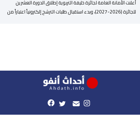
أعلنت الأمانة العامة لجائزة خليفة التربوية إطلاق الدورة العشرين
للجائزة (2026-2027)، وبدء استقبال طلبات الترشح إلكترونياً اعتباراً من
اليوم وحتى 31 دجنبر 2026. وقال بلاغ صحافي إن هذه الدوة تكتسب
أهمية خاصة لتزامنها مع مرور عشرين عاماً على انطلاق الجائزة،
وتشهد للمرة الأولى استحداث فئة “الابتكار والذكاء الاصطناعي في
التعليم”، إلى جانب طرح 10 مجالات […]
هذا الموقع
راسلونا
موقع أحداث.أنفو هو النسخة الرقمية لجريدة الأحداث المغربية