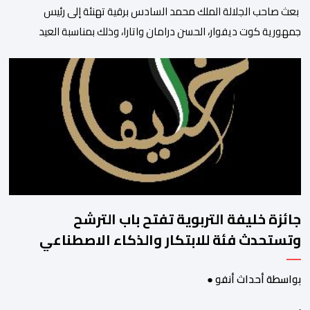
بعث صاحب الجلالة الملك محمد السادس برقية تهنئة إلى رئيس
جمهورية كوت ديفوار، الحسن درامان واتارا، وذلك بمناسبة العيد
الوطني لبلاده. وأعرب جلالة الملك، في هذه البرقية، عن تهانئه الحارة
للسيد واتارا، مقرونة بأصدق متمنيات جلالته بموصول التقدم والازدهار
للشعب الإيفواري. ومما جاء في برقية جلالة الملك “لقد تمكنت
المملكة المغربية وجمهورية كوت ديفوار، بحكم […]
جائزة خليفة التربوية تفتح باب الترشح
وتستحدث فئة للابتكار والذكاء الاصطناعي
بواسطة أحداث أنفو ●