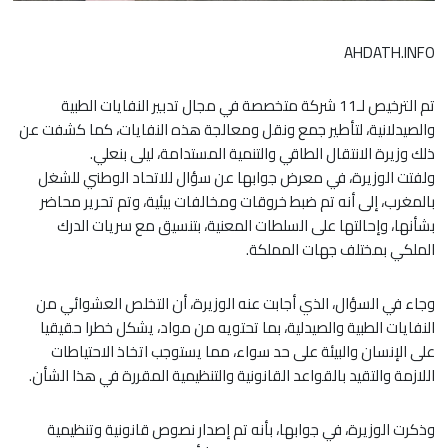
AHDATH.INFO
تم الترخيص لـ11 شركة متخصصة في مجال تدبير النفايات الطبية
والصيدلانية، لتأطير جمع ونقل ومعالجة هذه النفايات، كما كشفت عن
ذلك وزيرة الانتقال الطاقي والتنمية المستدامة، ليلى بنعلي.
ولفتت الوزيرة، في معرض جوابها عن سؤال للاتحاد الوطني للشغل
بالمغرب، إلى أنه تم ضبط خروقات ومخالفات بيئية، وتم تحرير محاضر
بشأنها، وإحالتها على السلطات المعنية، بتنسيق مع سريات الدرك
الملكي بمختلف جهات المملكة.
وجاء في السؤال، الذي أجابت عنه الوزيرة، أن التخلص العشوائي من
النفايات الطبية والصيدلية، بما تحتويه من مواد، يشكل خطرا حقيقيا
على الإنسان والبيئة على حد سواء، مما يستوجب اتخاذ الاحتياطات
اللازمة والتقيد بالقواعد القانونية والتنظيمية المقررة في هذا الشأن.
وذكرت الوزيرة، في جوابها، بأنه تم إصدار نصوص قانونية وتنظيمية