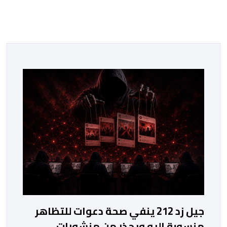
جيل زد 212 ينفي صحة دعوات للتظاهر
منسوبة إليه ويحذر من منشورات