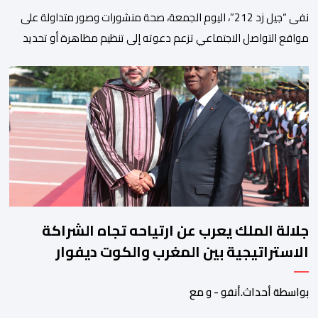
نفى “جيل زد 212”، اليوم الجمعة، صحة منشورات وصور متداولة على
مواقع التواصل الاجتماعي تزعم دعوته إلى تنظيم مظاهرة أو تحديد
موعد للنزول إلى الشارع، مؤكداً أنها “مفبركة” ولا تمت بصلة إلى
القنوات الرسمية للمجموعة. وقال “جيل زد 212”، في بلاغ توضيحي، إنه
لم يصدر عن إدارته أو عن السيرفر الرسمي أي إعلان أو تنسيق […]
جلالة الملك يعرب عن ارتياحه تجاه الشراكة
الاستراتيجية بين المغرب والكوت ديفوار
بواسطة أحداث.أنفو - و مع