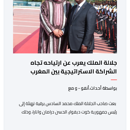
جلالة الملك يعرب عن ارتياحه تجاه
الشراكة الاستراتيجية بين المغرب
والكوت ديفوار
بواسطة أحداث.أنفو - و مع
بعث صاحب الجلالة الملك محمد السادس برقية تهنئة إلى
رئيس جمهورية كوت ديفوار، الحسن درامان واتارا، وذلك
بمناسبة العيد الوطني لبلاده. وأعرب جلالة الملك، في هذه
البرقية، عن تهانئه الحارة للسيد واتارا، مقرونة بأصدق