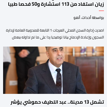
زيان استفاد من 113 استشارة و50 فحصا طبيا
بواسطة أحداث. أنفو
اصدرت إدارة السجن المحلي العرجات 1 التابعة للمندوبية العامة لإدارة
السجون وإعادة الإدماج بيانا توضيحيا ردا على ما تم تداوله ببعض
الجرائد والمواقع الالكترونية بخصوص الوضعية الصحية للسجين محمد
زيان، المعتقل بالمؤسسة ذاتها، وذلك لتنوير الرأي العام بالحقائق
والمعطيات الدقيقة.واوضحت إدارة المؤسسة السجنية أن المعني
بالأمر يستفيد منذ إيداعه من تتبع طبي منتظم ومستمر وفقا […]
تشمل 13 مدينة.. عبد اللطيف حموشي يؤشر