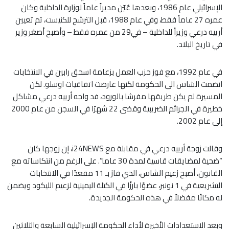
الإسرائيلي عام 1986، وبعدها عُيّن مديراً عاماً لوزارة الداخلية وكان
عمره 27 عاماً فقط، وفي عام 1988، قبل الترشح للكنيست، تم تعيين
أرييه درعي وزيراً للداخلية – في29 من عمره فقط – وأصبح أصغر وزير
في تاريخ البلاد.
في عام 1992، مع فوز حزب العمل بزعامة اسحق رابين في الانتخابات
انضمت الشاس الى الحكومة لكنها عارضت اتفاقيات اوسلو. لكن
المسيرة لم يكن طريقها مفرشا بالورود، فد واجه أرييه درعي مشاكل
خطيرة في الجرائم الضريبية وقضى 22 شهرًا في السجن من عام 2000
إلى عام 2002.
وقالت زوجة أرييه درعي في مقابلة مع i24NEWS، إن زوجها كان
“ضحية لمضايقات قاسية لمدة 30 عاما”. على الرغم من انتكاساته مع
القانون، أصبح زعيم الشاس، الذي فاز بـ 11 مقعدًا في الانتخابات
التشريعية في 1 نونبر، عضوًا بارزًا في الكتلة اليمينية لزعيم الليكود ويضمن
له مكانًا مفضلاً في هذه الحكومة الجديدة.
وبعد الاستعدادات الأخيرة لأداء الحكومة الإسرائيلية السابعة والثلاثين