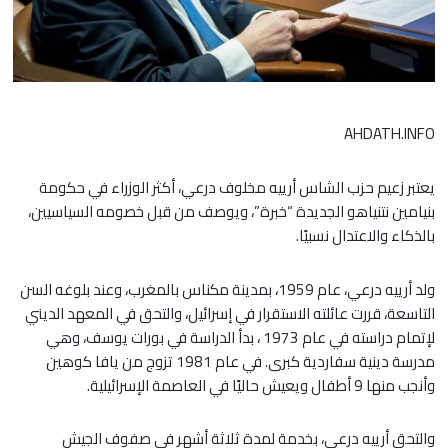
AHDATH.INFO
يعتبر زعيم حزب الشاس أرييه مخلوف درعي، أكثر الوزراء في حكومة
بنيامين نتنياهو الجديدة “خبرة”، ويوصف من قبل خصومه السياسيين،
بالذكاء والاعتدال نسبيًا.
ولد أرييه درعي، عام 1959، بمدينة مكناس بالمغرب، وعند بلوغه السن
التاسعة، قررت عائلته الاستقرار في إسرائيل، والتحق في المعهد الديني
لإتمام دراسته في عام 1973 ، بدأ الدراسة في بورات يوسف، وهي
مدرسة دينية سفاردية كبرى. في عام 1981 تزوج من يافا كوهين
وأنجب منها 9 أطفال ويعيش حاليًا في العاصمة الإسرائيلية.
والتحق أرييه درعي، بخدمة لمدة ثلاثة أشهر في صفوف الجيش