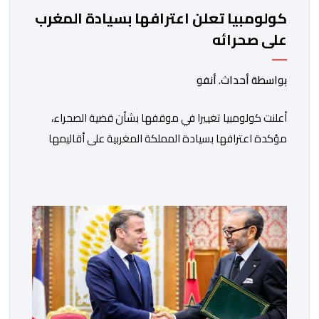
كولومبيا تعلن اعترافها بسيادة المغرب
على صحرائه
بواسطة أحداث. أنفو
أعلنت كولومبيا تغييرا في موقفها بشأن قضية الصحراء،
مؤكدة اعترافها بسيادة المملكة المغربية على أقاليمها
الجنوبية. وتم الإعلان عن هذا الموقف الجديد، أمس
الجمعة، خلال لقاء بين وزير الشؤون الخارجية والتعاون
الافريقي والمغاربة المقيمين بالخارج، ناصر بوريطة، ونائب
رئيس جمهورية كولومبيا، خوسيه مانويل ريستريبو، بحضور
وزير العلاقات الخارجية عمر بولا إسكوبار. وبهذه المناسبة،
أكد السيد […]