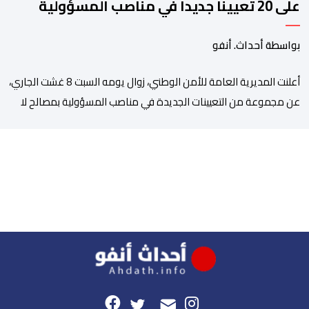
على 20 تعيينا جديدا في مناصب المسؤولية
بمصالح الأمن الوطني
بواسطة أحداث. أنفو
أعلنت المديرية العامة للأمن الوطني، زوال يومه السبت 8 غشت الجاري،
عن مجموعة من التعيينات الجديدة في مناصب المسؤولية بمصالح لا
ممركزة للأمن الوطني بمدن الناظور ومراكش وأكادير وتيكيوين
والعروي وأسفي ووجدة والعيون والدار البيضاء وبني ملال وابن جرير
وطنجة وأصيلة، وذلك في إطار دينامية داخلية تهدف لضخ دماء جديدة
والاستعانة بكفاءات أمنية شابة ومتمرسة، […]