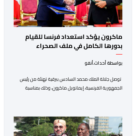
ماكرون يؤكد استعداد فرنسا للقيام
بدورها الكامل في ملف الصحراء
بواسطة أحداث.أنفو
توصل جلالة الملك محمد السادس ببرقية تهنئة من رئيس
الجمهورية الفرنسية، إيمانويل ماكرون، وذلك بمناسبة
الذكرى السابعة والعشرين لتربعه على العرش، حيث أعرب
فيها عن تمنياته لجلالة الملك بالصحة والسعادة والتوفيق،
مجددا التعبير لجلالته عن مشاعر الصداقة العميقة والمتينة
التي تكنها فرنسا وشعبها للمغرب وللشعب المغربي. وقال
الرئيس الفرنسي “لا يساورني أي شك في أن […]