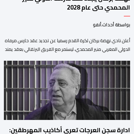
المحمدي حتى عام 2028
بواسطة أحداث.أنفو
​أعلن نادي نهضة بركان لكرة القدم رسميا عن تجديد عقد حارس مرماه
الدولي المغربي منير المحمدي، ليستمر مع الفريق البرتقالي بعقد يمتد
حتى صيف عام 2028. ​وجاء هذا الإعلان عبر الحسابات الرسمية للنادي
على منصات التواصل الاجتماعي، مصحوبا بعبارة “الرحلة مستمرة”، في
إشارة إلى رغبة الإدارة في الحفاظ على ركائز الفريق والتعزيز من
استقراره الفني […]
ادارة سجن العرجات تعري أكاذيب المهرطقين: