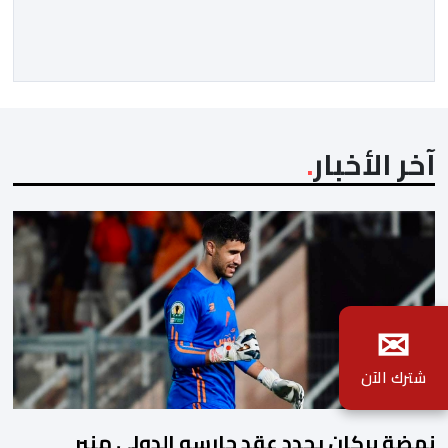
متمنيات جلالته بموصول التقدم والازدهار للشعب الإيفواري.
ومما جاء في برقية جلالة الملك “لقد تمكنت المملكة
المغربية وجمهورية كوت ديفوار، بحكم […]
آخر الأخبار
✉
شترك الآن
نهضة بركان يجدد عقد حارسه الدولي منير