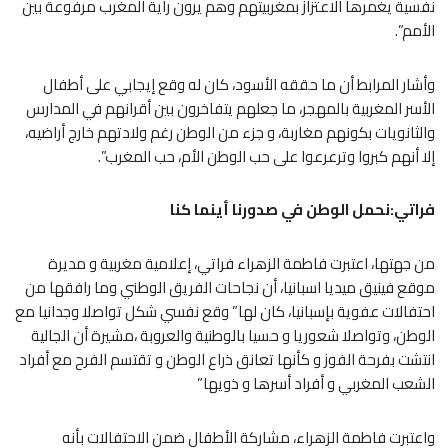
نفسية يغمرها الاعتزاز بمغربيتهم وهم يرون راية المغرب مرفوعة بين
الأمم”.
وأشار المرابط أن ما حققه الأسود، كان له وقع إيجابي على أطفال
الأسر المغربية بالمهجر، ما جعلهم يتفاخرون بين أقرانهم في المدارس
والثانويات بكونهم مغاربة، و جزء من الوطن رغم ولادتهم خارج أراضيه،
إلا أنهم كبروا وترعرعوا على حب الوطن الأم، حب المغرب”.
فراتي:نحمل الوطن في صدورنا أينما كنا
من جهتها، اعتبرت فاطمة الزهراء فراتي، إعلامية مغربية و مديرة
موقع فينيق ميديا اسبانيا، أن نجاحات الفريق الوطني وما رافقها من
احتفالات عفوية بإسبانيا، كان لها” وقع نفسي شكل تواصلا وجدانيا مع
الوطن، وتواصلا شعوريا و حسيا بالوطنية والعروبة ،مشيرة أن الجالية
انتشت بفرحة الفوز و كأنها تعانق ذراع الوطن و تقتسم الفرح مع أفراد
الشعب المغربي و أفراد أسرها و ذويها”
واعتبرت فاطمة الزهراء، مشاركة الأطفال ضمن الاحتفالات بأنه