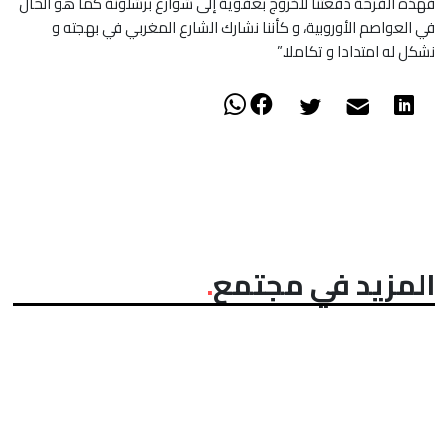
فهذه الفرحة دفعتنا للخروج بعفوية إلى شوارع برشلونة كما هو الحال
في العواصم الأوروبية، و كأننا نشارك الشارع المغربي في بهجته و
نشكل له امتدادا و تكاملا.”
المزيد في مجتمع