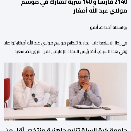
2140 فارسا و 140 سربة تشارك في موسم
مولاي عبد الله أمغار
بواسطة أحداث. أنفو
في إطارالاستعدادات الجارية لتنظيم موسم مولاي عبد الله أمغار،تواصلت 
وفي هذا السياق، أكد رئيس الاتحاد الإقليمي لفن التبوريدة، سعيد
ولم تخل هذه الدورة من مؤشرات إيجابية على مستوى تنوعالمشاركة، حيث 
وتبرز هذه الأرقام الحجم الكبير الذي باتت تعرفه تظاهرةالتبوريدة خلال 
ومن المرتقب أن تعرف فعاليات الموسم إقبالا جماهيريا
واسعا،في ظل الشغف الكبير الذي يحظى به فن التبوريدة، باعتبارهأحد أبرز م
جامعة كرة السلة تتابع جاهزية منتخبي أقل من