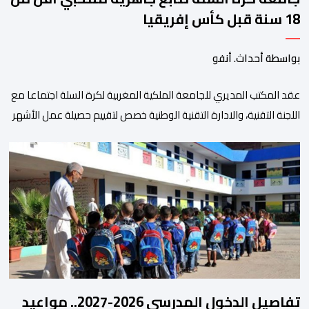
18 سنة قبل كأس إفريقيا
بواسطة أحداث. أنفو
عقد المكتب المديري للجامعة الملكية المغربية لكرة السلة اجتماعا مع
اللجنة التقنية، والادارة التقنية الوطنية خصص لتقييم حصيلة عمل الأشهر
الثلاثة الماضية، والوقوف على مختلف المحطات التي شهدتها
المنتخبات الوطنية خلال الفترة الأخيرة. وشهد الاجتماع تقديم عرض
مفصل حول مشاركة المنتخبين الوطنيين لأقل من 18 سنة، إناثا وذكورا،
من طرف اللجنة التقنية التي واكبت كل […]
تفاصيل الدخول المدرسي 2026-2027.. مواعيد