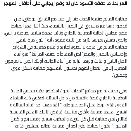
المرابط: ما حققه الأسود كان له وقع إيجابي على أطفال المهجر
مغاربة العالم صنعوا الحدث جنبا إلى جنب مع الفريق الوطني، حين
قدموا درسا غير مسبوق في الاعتزاز بالانتماء، حيث أشار عمر المرابط،
عضو مجلس الجالية المغربية بالخارج، ونائب عمدة سابقا بضاحية باريس،
والذي يعيش بفرنسا لأزيد من ثلاثة عقود ، أنه ” لأول مرة يلتقي
مغاربة العالم في فرحة لا تتصور، زغاريد وأعلام مغربية في الشوارع
وإحساس بالاعتزاز والفخر” لكن المفاجأة يضيف المرابط ” هو أبناء
الجيل الثاني والثالث ولربما الرابع من أبناء الجالية، أولئك الذين لا يعرفون
المغرب إلا في العطل لكنهم يحسون بأنفسهم مغاربة بشكل قوي
وعميق”.
وفي حديث له مع موقع “احداث أنفو”، استحضر عضو مجلس الجالية
المغربية بالخارج، قصة واقعية من داخل العائلة، تعكس ذلك الانتماء
القوي الذي يربط الجيل الجديد بوطنه، ” لقد ذهب أحد أفراد العائلة و
اشترى أعلاما مغربية وأخرى فرنسية، فرفض الأبناء الأعلام الفرنسية
قائلين نحن مغاربة قبل كل شيء والمغرب سيربح وفعلا ربح وأكمل
المشوار” يقول المرابط الذي أكد أن مغاربة العالم يعيشون فترة