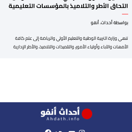
التحاق الأطر والتلاميذ بالمؤسسات التعليمية
بواسطة أحداث. أنفو
تنھي وزارة التربیة الوطنیة والتعلیم الأولي والریاضة إلى علم كافة
الأمھات والآباء وأولیاء الأمور، والتلمیذات والتلامیذ، والأطر الإداریة
والتربویة وإلى الرأي العام الوطني، أن الدخول المدرسي لسنة 2026-
2027 سیتم في موعده الرسمي المحدد سلفا طبقا لمقتضیات المقرر
الوزاري رقم 047.26 الصادر بتاریخ 3 یولیوز 2026 بشأن تنظیم السنة
الدراسیة. وأوضحت الوزارة، في بلاغ، أن أطر […]