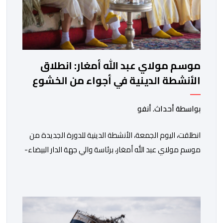
موسم مولاي عبد الله أمغار: انطلاق
الأنشطة الدينية في أجواء من الخشوع
الروحي
بواسطة أحداث. أنفو
انطلقت، اليوم الجمعة، الأنشطة الدينية للدورة الجديدة من
موسم مولاي عبد الله أمغار، برئاسة والي جهة الدار البيضاء-
سطات، وعامل إقليم الجديدة، ورئيس جماعة مولاي عبد الله،
ورئيس المجلس الإقليمي للجديدة، ورئيس المجلس العلمي
المحلي للجديدة، وذلك بحضور شخصيات مدنية وعسكرية
ودينية. وجرت مراسيم افتتاح فعاليات الموسم بالخيمة
الرسمية، حيث أُلقيت كلمات كل من رئيس المجلس […]