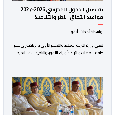
تفاصيل الدخول المدرسي 2026-2027..
مواعيد التحاق الأطر والتلاميذ
بالمؤسسات التعليمية
بواسطة أحداث. أنفو
تنھي وزارة التربیة الوطنیة والتعلیم الأولي والریاضة إلى علم
كافة الأمھات والآباء وأولیاء الأمور، والتلمیذات والتلامیذ،
والأطر الإداریة والتربویة وإلى الرأي العام الوطني، أن الدخول
المدرسي لسنة 2026-2027 سیتم في موعده الرسمي
المحدد سلفا طبقا لمقتضیات المقرر الوزاري رقم 047.26
الصادر بتاریخ 3 یولیوز 2026 بشأن تنظیم السنة الدراسیة.
وأوضحت الوزارة، في بلاغ، أن أطر […]