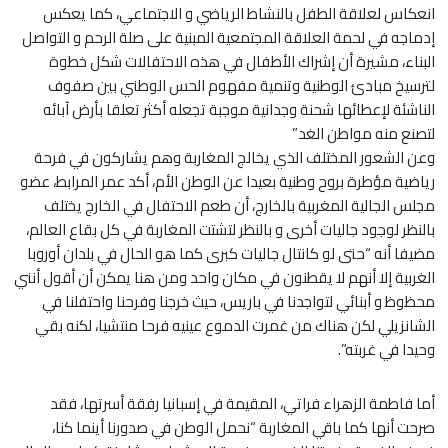
انعكاس لعلاقة الطفل بالنشاط
الرياضي و الاجتماعي، كما يعكس
إدماجه في لحمة العلاقة المجتمعية المبنية على صلة الرحم و التواصل
البناء، مشيرة أن إشراك الأطفال في هذه الاحتفالات شكل خطوة
لترسيخ مبادئ الوطنية وتنمية مفهوم الحس الوطني بين صفوف
الناشئة لإعطائها شحنة وجدانية موجبة تجعله أكثر تعلقا بأرض آبائه
لتصنع منه مواطن الغد”
وعن الشعور المختلف الذي يخالج المغاربة وهم يشاركون في فرحة
رياضية مؤطرة بروح وطنية بعيدا عن الوطن الأم، أكد
عمر المرابط، عضو
مجلس الجالية المغربية بالخارج، أن طعم الاحتفال في الخارج
يختلف
بالنظر لوجود جاليات أخرى و بالنظر لتشتت المغاربة في كل بقاع العالم،
مضيفا أنه “حتى لو كانتال جاليات كبرى كما هو الحال في بلدان أوروبا
الغربية إلا أنهم لا يقطنون في مكان واحد ومن هنا يمكن أن أقول أنني
محظوظ و أبنائي لتواجدنا في باريس، حيث خرجنا وفرحنا واحتفلنا في
الشانزيلي لكن هناك من غمرت الدموع عينيه فرحا منتشيا، لكنه بقي
وحيدا في غربته”.
أما فاطمة الزهراء
فراتي، المقيمة في إسبانيا رفقة
أسرتها
، فقد
صرحت أنها كما باقي المغاربة “نحمل
الوطن في صدورنا أينما كنا،