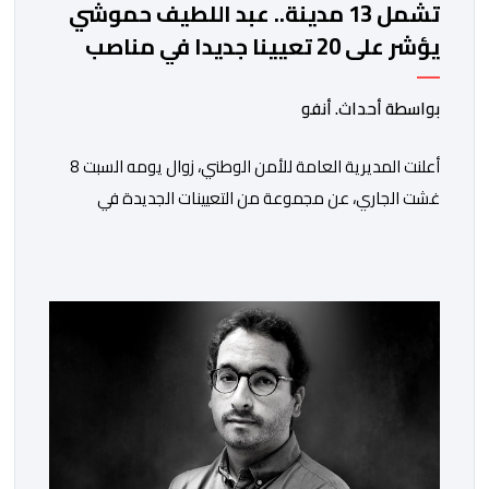
تشمل 13 مدينة.. عبد اللطيف حموشي
يؤشر على 20 تعيينا جديدا في مناصب
المسؤولية بمصالح الأمن الوطني
بواسطة أحداث. أنفو
أعلنت المديرية العامة للأمن الوطني، زوال يومه السبت 8
غشت الجاري، عن مجموعة من التعيينات الجديدة في
مناصب المسؤولية بمصالح لا ممركزة للأمن الوطني بمدن
الناظور ومراكش وأكادير وتيكيوين والعروي وأسفي ووجدة
والعيون والدار البيضاء وبني ملال وابن جرير وطنجة وأصيلة،
وذلك في إطار دينامية داخلية تهدف لضخ دماء جديدة
والاستعانة بكفاءات أمنية شابة ومتمرسة، […]