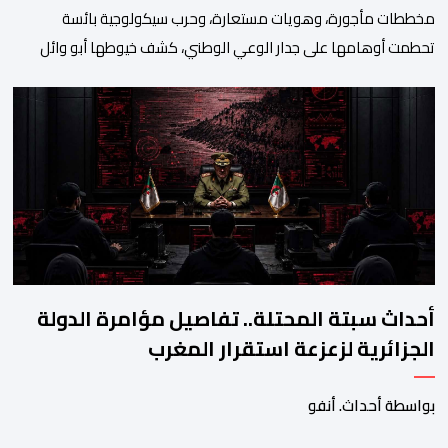
مخططات مأجورة، وهويات مستعارة، وحرب سيكولوجية بائسة
تحطمت أوهامها على جدار الوعي الوطني، كشف خيوطها أبو وائل
الريفي في بوح جديد له هذا الأحد، استعرض من خلاله تفاصيل اجهاض
الأجهزة الأمنية المغربية لأحدث محاولات المخابرات العسكرية الجزائرية
استهداف امن المملكة واستقرارها. أكد أبو وائل الريفي أنه: “بعد
إجهاض مخططات الجارة التي تحركت سريعا عبر عملائها […]
أحداث سبتة المحتلة.. تفاصيل مؤامرة الدولة
الجزائرية لزعزعة استقرار المغرب
بواسطة أحداث. أنفو