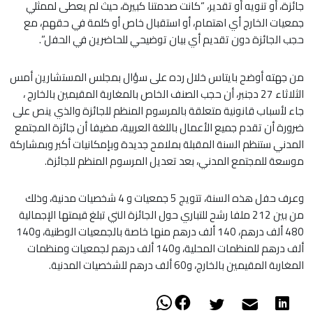
جائزة، أو تنويه أو تقدير، “كانت صدمتنا كبيرة، حيث لم يعطى لممثلي
جمعيات الخارج أي اهتمام، أو استقبال خاص أو كلمة في حقهم، مع
حجب الجائزة دون تقديم أي بيان توضيحي للحاضرين في الحفل”.
من جهته أوضح بايتاس خلال رده على سؤال بمجلس المستشارين أمس
الثلاثاء 27 دجنبر، أن حجب الصنف الخاص بالمغاربة المقيمين بالخارج ،
جاء لأسباب قانونية متعلقة بالمرسوم المنظم للجائزة والذي ينص على
ضرورة أن تقدم جميع الأعمال باللغة العربية، مضيفا أن جائزة المجتمع
المدني ستنظم السنة المقبلة بملامح جديدة وبإمكانيات أكبر وبمشاركة
موسعة للمجتمع المدني، بعد تعديل المرسوم المنظم للجائزة.
وعرف حفل هذه السنة، تتويج 5 جمعيات و 4 شخصيات مدنية، وذلك
من بين 212 ملفا رشح للتباري حول الجائزة التي تبلغ قيمتها الإجمالية
480 ألف درهم، 140 ألف درهم منها خاصة بالجمعيات الوطنية، و140
ألف درهم للمنظمات المحلية، و140 ألف درهم لجمعيات ومنظمات
المغاربة المقيمين بالخارج، و60 ألف درهم للشخصيات المدنية.