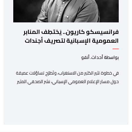
فرانسيسكو كاريون.. يَختطِف المنابر
العمومية الإسبانية لتصريف أجندات
معادية للمغرب
بواسطة أحداث. أنفو
في خطوة تثير الكثير من الاستغراب، وتَطرَح تساؤلات عميقة
حول مسار الإعلام العمومي الإسباني، نشر الصحفي المثير
للجدل فرانسيسكو كاريون مقالاً مطولاً ومتحيزاً على بوابة
مؤسسة الإذاعة والتلفزيون الإسبانية العمومية (RTVE).
المقال الذي حَمَل عنواناً مليئاً بالإيحاءات السلبية: “المغرب،
بين غياب محمد السادس، شائعات الانتقال والاضطرابات
الاجتماعية”، يُمثِّل خروجاً غير مألوف عن الخط التحريري