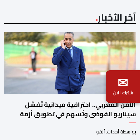
المعتاد […]
آخر الأخبار
✉
شترك الآن
الأمن المغربي.. احترافية ميدانية تُفشل
سيناريو الفوضى وتُسهم في تطويق أزمة
سبتة
بواسطة أحداث. أنفو