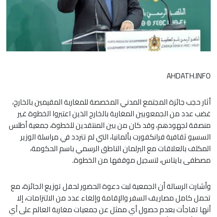
AHDATH.INFO
أثار حجب جائزة المجتمع المدني المخصصة للمغاربة المقيمين بالخارج،
غضب عدد من الجمعويين المغاربة بالخارج الذين اعتبروا الخطوة غير
منصفة لجهودهم، وقد كان من بين المنتقدين للخطوة، جمعية أطلس
السسيو ثقافية فرانكفورت بألمانيا، التي لم تتردد في مراسلة الوزير
المكلف بالعلاقات مع البرلمان الناطق الرسمي باسم الحكومة،
مصطفى بايتاس، لتسجيل موقفها من الخطوة.
وأشارت الرسالة أن الجمعية لبت دعوة الحضور لحفل توزيع الجائزة، مع
تحمل كامل مصاريف السفر والإقامة وإلغاء عدد من الالتزامات، إلا
أنها تفاجأت بعدم حصول أي ممثل عن جمعيات مغاربة العالم على أي