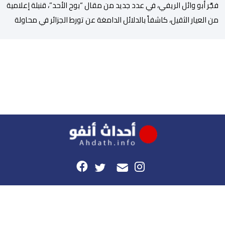
فجَّر أبو وائل الريفي، في عدد جديد من مقال “بوح الأحد”، قنبلة إعلامية
من العيار الثقيل، كاشفاً بالدلائل الدامغة عن تورط الجزائر في محاولة
جديدة لضرب الاستقرار الداخلي بالمغرب والتشويش على علاقاته
الاستراتيجية مع إسبانيا، كاشفا خيوط حملة تحريضية ممنهجة شنتها
الحسابات والمنصات التابعة للمخابرات العسكرية الجزائرية لاستدراج
الشباب والقاصرين عبر مواقع التواصل الاجتماعي، وذلك […]
هذا الموقع
راسلونا
موقع أحداث.أنفو هو النسخة الرقمية لجريدة الأحداث المغربية