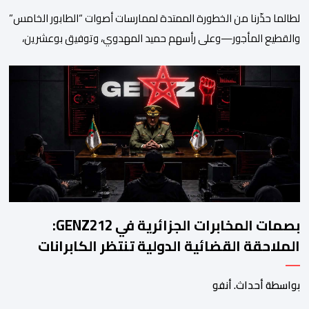
لطالما حذّرنا من الخطورة الممتدة لممارسات أصوات “الطابور الخامس”
والقطيع المأجور—وعلى رأسهم حميد المهدوي، وتوفيق بوعشرين،
والمعطي منجب—الذين ارتضوا لأنفسهم لعب أدوار الانتهازية، وتجاوز
أخلاقيات العمل الصحفي ومقتضيات القانون الجنائي، عبر الاستغلال
المقيت لفقر وهشاشة بعض المواطنين وتوظيف انفعالاتهم لخدمة
أجندات التهييج وضرر استقرار الوطن. وجاء بوح “أبو وائل الريفي” هذا
الأحد ليؤكد حقيقة هذه […]
بصمات المخابرات الجزائرية في GENZ212:
الملاحقة القضائية الدولية تنتظر الكابرانات
بواسطة أحداث. أنفو