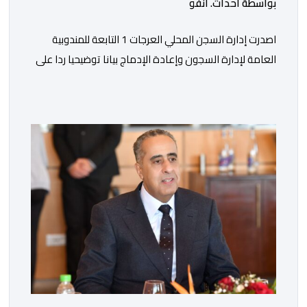
بواسطة أحداث. أنفو
اصدرت إدارة السجن المحلي العرجات 1 التابعة للمندوبية
العامة لإدارة السجون وإعادة الإدماج بيانا توضيحيا ردا على
ما تم تداوله ببعض الجرائد والمواقع الالكترونية بخصوص
الوضعية الصحية للسجين محمد زيان، المعتقل بالمؤسسة
ذاتها، وذلك لتنوير الرأي العام بالحقائق والمعطيات
الدقيقة.واوضحت إدارة المؤسسة السجنية أن المعني بالأمر
يستفيد منذ إيداعه من تتبع طبي منتظم ومستمر وفقا […]