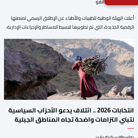
بواسطة أحداث.أنفو
أعلنت الهيئة الوطنية للطبيبات والأطباء عن الإطلاق الرسمي لمنصتها
الرقمية الجديدة، التي تم تطويرها لتبسيط المساطر والإجراءات الإدارية،
وتحسين جودة الخدمات المقدمة للأطباء، وتعزيز التواصل بين الأطباء
والمجالس الجهوية للهيئة إلى جانب الهيئة الوطنية. وذكر بلاغ للهيئة أن
هذه المنصة، التي تم إطلاقها في إطار استراتيجيتها الرامية إلى التحديث
والتحول الرقمي، تشكل خطوة مهمة في […]
انتخابات 2026 .. ائتلاف يدعو الأحزاب السياسية
لتبني التزامات واضحة تجاه المناطق الجبلية
بواسطة سكينة بنزين