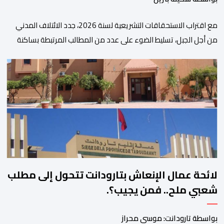
مع اقتراب الاستحقاقات التشريعية لسنة 2026، جدد الائتلاف المدني
من أجل الجبل، تسليط الضوء على عدد من المطالب المرتبطة بساكنة
المناطق الجبلية. وفي هذا السياق، أطلق الائتلاف مذكرة مطلبية، دعا
فيها الأحزاب السياسية، إلى ادراج 10 التزامات ضمن برامجها الانتخابية
المنتظرة، في إطار تعاقد سياسي مع المناطق الجبلية والانتقال من
الوعود الانتخابية إلى التزامات عملية […]
لائحة عمال الإنعاش بتارودانت تتحول إلى مطلب
شعبي ملح.. فمن يجيب؟.
بواسطة تارودانت: موسى محراز