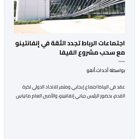
اجتماعات الرباط تجدد الثقة في إنفانتينو
مع سحب مشروع الفيفا
بواسطة أحداث.أنفو
عقد في الرباط اجتماع إيجابي ومثمر للاتحاد الدولي لكرة
القدم، بحضور الرئيس جياني إنفانتينو، والأمين العام ماتياس
غرافستروم، وأعضاء مجلس إدارة الفيفا، لمناقشة التطورات
الأخيرة وضمان تطوير آليات العمل الداخلي. ​وشهد اللقاء
تجديد الثقة المتبادلة بين القيادة التنفيذية للاتحاد، حيث أكد
المجتمعون دعمهم الكامل للرئيس إنفانتينو باعتباره