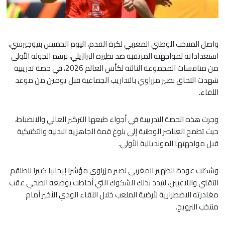
واصل المنتخب الوطني المغربي لكرة القدم، اليوم الخميس بنيوجيرسي،
استعداداته لمواجهته المرتقبة ضد نظيره البرازيلي، برسم الجولة الأولى
من منافسات المجموعة الثالثة لكأس العالم 2026، في حصة تدريبية
شهدت التحاق نصير مزراوي بالتداريب الجماعية قبل يومين من موعد
اللقاء.
وجرت هذه الحصة التدريبية في أجواء طبعها التركيز العالي والانضباط،
حيث تطمح العناصر الوطنية إلى بلوغ قمة الجاهزية البدنية والتكتيكية
قبل مواجهتها المونديالية الأولى.
وشكلت عودة الظهير المغربي نصير مزراوي مؤشرا إيجابيا كبيرا للطاقم
التقني واللاعبين، لتبدد بذلك الشكوك التي أحاطت بوضعه الصحي عقب
مغادرته الاضطرارية لأرضية الملعب خلال اللقاء الودي الأخير أمام
منتخب النرويج.