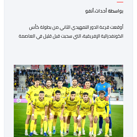
بواسطة أحداث.أنفو
أوقعت قرعة الدور التمهيدي الثاني من بطولة كأس
الكونفدرالية الإفريقية، التي سحبت قبل قليل في العاصمة
المصرية القاهرة، ممثلي كرة القدم المغربية الرجاء الرياضي
والجيش الملكي في مواجهات مرتقبة أمام أندية غرب
ووسط القارة. ​وسيكون نادي الرجاء الرياضي على موعد مع
مواجهة المتأهل من المباراة التي تجمع بين إيل كانيمي
واريورز النيجيري ونادي أوديب ممثل […]