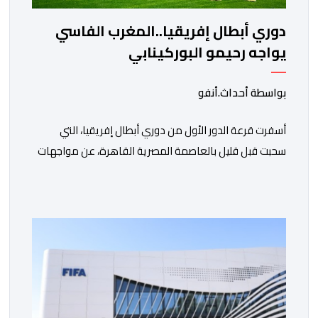
دوري أبطال إفريقيا..المغرب الفاسي
يواجه رحيمو البوركينابي
بواسطة أحداث.أنفو
أسفرت قرعة الدور الأول من دوري أبطال إفريقيا، التي
سحبت قبل قليل بالعاصمة المصرية القاهرة، عن مواجهات
متوازنة لممثلي كرة القدم المغربية، نهضة بركان والمغرب
الفاسي، في مستهل مشوارهما القاري. ​وسيكون نادي
نهضة بركان على موعد في هذا الدور مع الفائز من المباراة
التي تجمع بين ستار سبورت السييراليوني ونادي المدينة
الغامبي، حيث يطمح الفريق […]