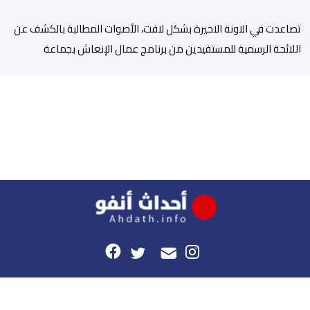
تصاعدت في الاونة الاخيرة بشكل لافت، الأصوات المطالبة بالكشف عن
اللائحة الرسمية للمستفيدين من برنامج عمال الإنعاش بجماعة
تارودانت، بعد أن تحول الملف إلى واحد من أكثر المواضيع إثارة للنقاش
داخل المدينة وعلى منصات التواصل الاجتماعي، وسط دعوات متزايدة
إلى اعتماد مبدأ الشفافية وربط المسؤولية بالمحاسبة. فبعد خروج عبد
الكبير بن طوطو، ثم شخص اخر […]
هذا الموقع
راسلونا