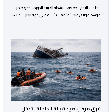
انطلقت، اليوم الجمعة، الأنشطة الدينية للدورة الجديدة من
موسم مولاي عبد الله أمغار، برئاسة والي جهة الدار البيضاء-
سطات، وعامل إقليم الجديدة، ورئيس جماعة مولاي عبد الله،
ورئيس المجلس الإقليمي للجديدة، ورئيس المجلس العلمي
المحلي للجديدة، وذلك بحضور شخصيات مدنية وعسكرية
ودينية. وجرت مراسيم افتتاح فعاليات الموسم بالخيمة
الرسمية، حيث أُلقيت كلمات كل من رئيس المجلس […]
غرق مركب صيد قبالة الداخلة.. تدخل