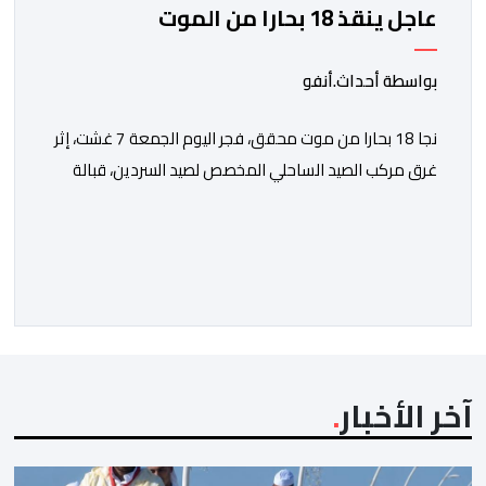
عاجل ينقذ 18 بحارا من الموت
بواسطة أحداث.أنفو
نجا 18 بحارا من موت محقق، فجر اليوم الجمعة 7 غشت، إثر
غرق مركب الصيد الساحلي المخصص لصيد السردين، قبالة
سواحل مدينة الداخلة. ووفق المعطيات المتوفرة، فإن
الحادث وقع بعدما تسربت كميات كبيرة من المياه إلى داخل
المركب أثناء مزاولته نشاط الصيد البحري، قبل أن تتفاقم
الوضعية وينتهي الأمر بغرقه، ما استنفر عدداً من مراكب […]
آخر الأخبار