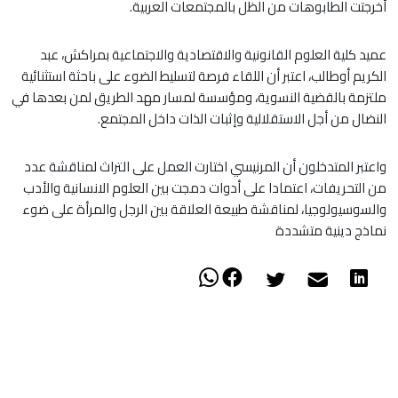
أخرجتت الطابوهات من الظل بالمجتمعات العربية.
عميد كلية العلوم القانونية والاقتصادية والاجتماعية بمراكش، عبد
الكريم أوطالب، اعتبر أن اللقاء فرصة لتسليط الضوء على باحثة استثنائية
ملتزمة بالقضية النسوية، ومؤسسة لمسار مهد الطريق لمن بعدها في
النضال من أجل الاستقلالية وإثبات الذات داخل المجتمع.
واعتبر المتدخلون أن المرنيسي اختارت العمل على التراث لمناقشة عدد
من التحريفات، اعتمادا على أدوات دمجت بين العلوم الانسانية والأدب
والسوسيولوجيا، لمناقشة طبيعة العلاقة بين الرجل والمرأة على ضوء
نماذج دينية متشددة