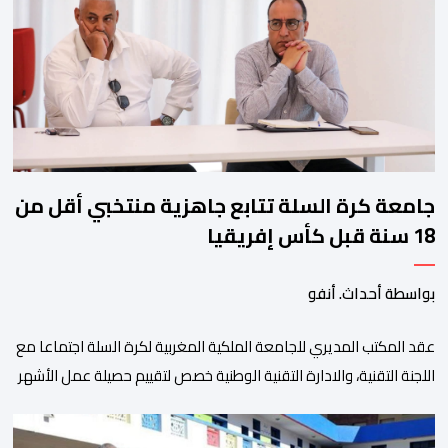
وتبرز هذه الأرقام الحجم الكبير الذي باتت تعرفه تظاهرةالتبوريدة خلال 
ومن المرتقب أن تعرف فعاليات الموسم إقبالا جماهيريا
واسعا،في ظل الشغف الكبير الذي يحظى به فن التبوريدة، باعتبارهأحد أبرز م
جامعة كرة السلة تتابع جاهزية منتخبي أقل من
18 سنة قبل كأس إفريقيا
بواسطة أحداث. أنفو
عقد المكتب المديري للجامعة الملكية المغربية لكرة السلة اجتماعا مع
اللجنة التقنية، والادارة التقنية الوطنية خصص لتقييم حصيلة عمل الأشهر
الثلاثة الماضية، والوقوف على مختلف المحطات التي شهدتها
المنتخبات الوطنية خلال الفترة الأخيرة. وشهد الاجتماع تقديم عرض