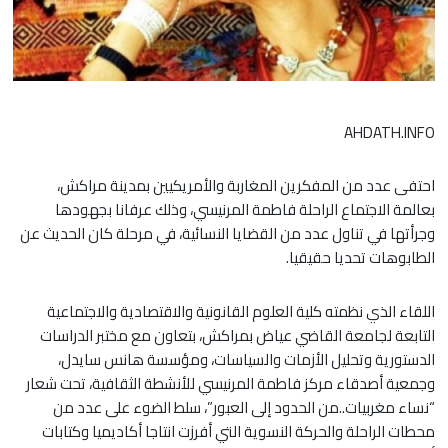
AHDATH.INFO
احتفى عدد من المفكرين المغاربة والأمريكيين بمدينة مراكش،
بعالمة الاجتماع الراحلة فاطمة المرنيسي، وذلك عرفانا بجهودها
وجرأتها في تناول عدد من القضايا النسائية، في مرحلة كان الحديث عن
الطابوهات تحديا حقيقيا.
اللقاء الذي نظمته كلية العلوم القانونية والاقتصادية والاجتماعية
التابعة لجامعة القاضي عياض بمراكش، بتعاون مع مختبر الدراسات
الدستورية وتحليل الأزمات والسياسات، ومؤسسة هانس سايدل،
وجمعية أصدقاء مركز فاطمة المرنيسي للأنشطة الثقافية، تحت شعار
“نساء مغربيات..من الحدود إلى العبور”، سلط الضوء على عدد من
محطات الراحلة والحركة النسوية التي أفرزت انتاجا أكاديميا وكتابات