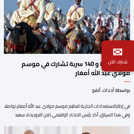
✉
شترك الآن
2140 فارسا و 140 سربة تشارك في موسم
مولاي عبد الله أمغار
بواسطة أحداث. أنفو
في إطارالاستعدادات الجارية لتنظيم موسم مولاي عبد الله أمغار،تواصلت 
وفي هذا السياق، أكد رئيس الاتحاد الإقليمي لفن التبوريدة، سعيد
ولم تخل هذه الدورة من مؤشرات إيجابية على مستوى تنوعالمشاركة، حيث 