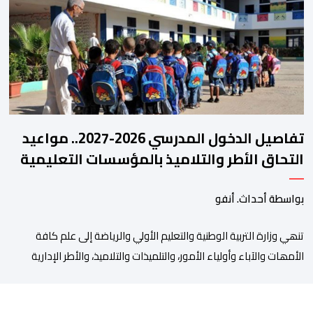
مفصل حول مشاركة المنتخبين الوطنيين لأقل من 18 سنة، إناثا وذكورا،
من طرف اللجنة التقنية التي واكبت كل […]
تفاصيل الدخول المدرسي 2026-2027.. مواعيد
التحاق الأطر والتلاميذ بالمؤسسات التعليمية
بواسطة أحداث. أنفو
تنھي وزارة التربیة الوطنیة والتعلیم الأولي والریاضة إلى علم كافة
الأمھات والآباء وأولیاء الأمور، والتلمیذات والتلامیذ، والأطر الإداریة
والتربویة وإلى الرأي العام الوطني، أن الدخول المدرسي لسنة 2026-
2027 سیتم في موعده الرسمي المحدد سلفا طبقا لمقتضیات المقرر