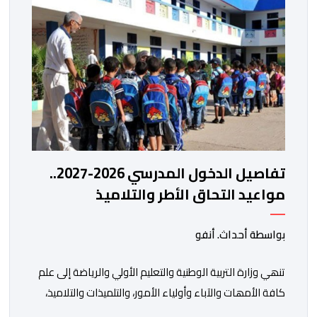
تفاصيل الدخول المدرسي 2026-2027..
مواعيد التحاق الأطر والتلاميذ
بالمؤسسات التعليمية
بواسطة أحداث. أنفو
تنھي وزارة التربیة الوطنیة والتعلیم الأولي والریاضة إلى علم
كافة الأمھات والآباء وأولیاء الأمور، والتلمیذات والتلامیذ،
والأطر الإداریة والتربویة وإلى الرأي العام الوطني، أن الدخول