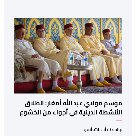
المدرسي لسنة 2026-2027 سیتم في موعده الرسمي
المحدد سلفا طبقا لمقتضیات المقرر الوزاري رقم 047.26
الصادر بتاریخ 3 یولیوز 2026 بشأن تنظیم السنة الدراسیة.
وأوضحت الوزارة، في بلاغ، أن أطر […]
موسم مولاي عبد الله أمغار: انطلاق
الأنشطة الدينية في أجواء من الخشوع
الروحي
بواسطة أحداث. أنفو