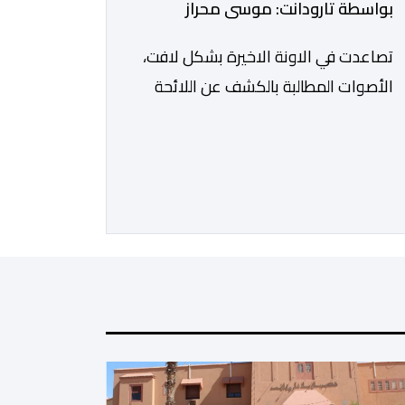
بواسطة تارودانت: موسى محراز
تصاعدت في الاونة الاخيرة بشكل لافت،
الأصوات المطالبة بالكشف عن اللائحة
الرسمية للمستفيدين من برنامج عمال
الإنعاش بجماعة تارودانت، بعد أن تحول
الملف إلى واحد من أكثر المواضيع إثارة
للنقاش داخل المدينة وعلى منصات
التواصل الاجتماعي، وسط دعوات
متزايدة إلى اعتماد مبدأ الشفافية وربط
المسؤولية بالمحاسبة. فبعد خروج عبد
الكبير بن طوطو، ثم شخص اخر […]