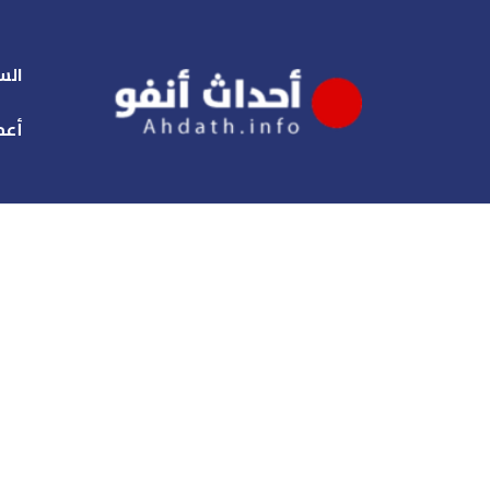
الس
أعم