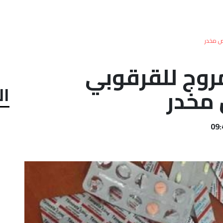
وج للقرقوبي
ال