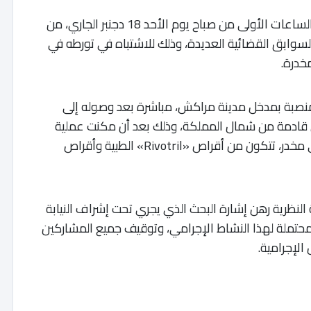
تمكنت عناصر الشرطة بولاية أمن مراكش، خلال الساعات الأولى من صباح يوم الأحد 18 دجنبر الجاري، من
مر 42 سنة، من ذوي السوابق القضائية العديدة، وذلك للاشتباه في تورطه في
خدرة.
منصبة بمدخل مدينة مراكش، مباشرة بعد وصوله إلى
ن قادمة من شمال المملكة، وذلك بعد أن مكنت عملية
التفتيش التي أخضع لها من حجز 2630 قرص طبي مخدر، تتكون من أقراص «Rivotril» الطبية وأقراص
 النظرية رهن إشارة البحث الذي يجري تحت إشراف النيابة
لمحتملة لهذا النشاط الإجرامي، وتوقيف جميع المشاركين
لإجرامية.