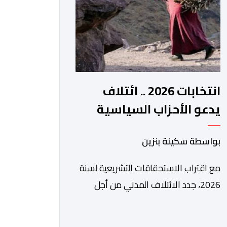
الرقمي، تشكل خطوة مهمة في […]
انتخابات 2026 .. ائتلاف
يدعو الأحزاب السياسية
لتبني التزامات واضحة تجاه
بواسطة سكينة بنزين
المناطق الجبلية
مع اقتراب الاستحقاقات التشريعية لسنة
2026، جدد الائتلاف المدني من أجل
الجبل، تسليط الضوء على عدد من
المطالب المرتبطة بساكنة المناطق