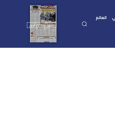
ي
العالم
تصفح عدد 22 أبريل