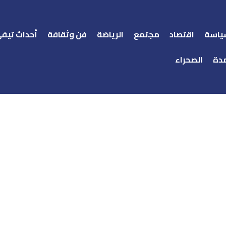
ياسة
اقتصاد
مجتمع
الرياضة
فن وثقافة
أحداث تيف
دة
الصحراء