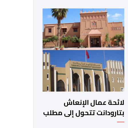
الجبلية. وفي هذا السياق، أطلق الائتلاف
مذكرة مطلبية، دعا فيها الأحزاب
السياسية، إلى ادراج 10 التزامات ضمن
برامجها الانتخابية المنتظرة، في إطار تعاقد
سياسي مع المناطق الجبلية والانتقال
من الوعود الانتخابية إلى التزامات عملية
[…]
لائحة عمال الإنعاش
بتارودانت تتحول إلى مطلب
شعبي ملح.. فمن يجيب؟.