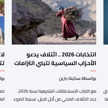
انتخابات 2026 .. ائتلاف يدعو
لا
الأحزاب السياسية لتبني التزامات
تت
واضحة تجاه المناطق الجبلية
فم
بواسطة سكينة بنزين
بوا
اق
مع اقتراب الاستحقاقات التشريعية لسنة 2026،
تصا
ا
جدد الائتلاف المدني من أجل الجبل، تسليط الضوء
الم
على عدد من المطالب المرتبطة بساكنة المناطق
من 