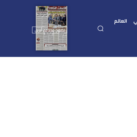
ي
العالم
تصفح عدد 22 أبريل