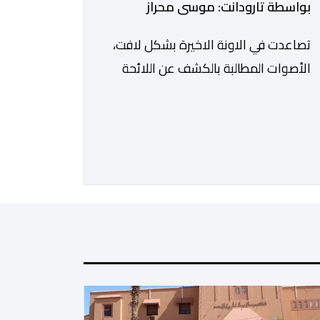
بواسطة تارودانت: موسى محراز
تصاعدت في الاونة الاخيرة بشكل لافت،
الأصوات المطالبة بالكشف عن اللائحة
الرسمية للمستفيدين من برنامج عمال
الإنعاش بجماعة تارودانت، بعد أن تحول
الملف إلى واحد من أكثر المواضيع إثارة
للنقاش داخل المدينة وعلى منصات
التواصل الاجتماعي، وسط دعوات
متزايدة إلى اعتماد مبدأ الشفافية وربط
المسؤولية بالمحاسبة. فبعد خروج عبد
الكبير بن طوطو، ثم شخص اخر […]