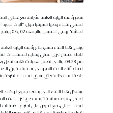
تنظم رئاسة النيابة العامة بشراكة مع قطبي المدير
الملكي لقــاء وطنيا تنسيقيا حول: “آليات تجوي
الجنائية” يومي الخميس والجمعة 02 و03 يوليوز الجاري بمدينة مراكش.
ويندرج هذا اللقاء حسب بلاغ رئاسة النيابة العام
اللقاء لضمان تنزيل عملي وسليم للمستجدات التش
رقم 03.23، والذي تضمن تعديلات هامة تتص
الدفاع أثناء البحث التمهيدي وحماية حقوق الضحا
خاصة للبحث كالاختراق وفرق البحث المشتركة وتح
ويشكل هذا اللقاء الذي يحضره جميع الوكلاء الع
الملكي، فرصة سانحة لتوحيد طرق تنزيل هذه المست
البحث الجنائي، مع الحرص على احترام الضمانات الق
لقواعد المحاكمة العادلة التي تؤطر جميع الفاعلين