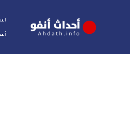
الس
أعم