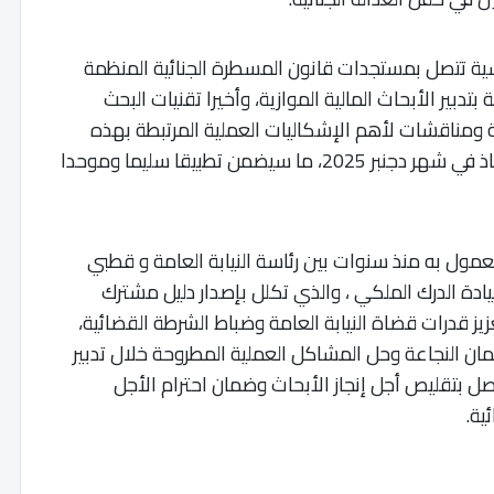
سية تتصل بمستجدات قانون المسطرة الجنائية المنظمة
تدبير الأبحاث المالية الموازية، وأخيرا تقنيات البحث
 ومناقشات لأهم الإشكاليات العملية المرتبطة بهذه
المقتضيات التشريعية الجديدة التي دخلت حيز النفاذ في شهر دجنبر 2025، ما سيضمن تطبيقا سليما وموحدا
معمول به منذ سنوات بين رئاسة النيابة العامة و قطبي
قيادة الدرك الملكي ، والذي تكلل بإصدار دليل مشترك
عزيز قدرات قضاة النيابة العامة وضباط الشرطة القضائية،
ان النجاعة وحل المشاكل العملية المطروحة خلال تدبير
تصل بتقليص أجل إنجاز الأبحاث وضمان احترام الأجل
ية.