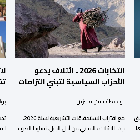
انتخابات 2026 .. ائتلاف يدعو
لا
الأحزاب السياسية لتبني التزامات
تت
واضحة تجاه المناطق الجبلية
فم
بواسطة سكينة بنزين
بوا
اق
مع اقتراب الاستحقاقات التشريعية لسنة 2026،
تصا
ا
جدد الائتلاف المدني من أجل الجبل، تسليط الضوء
الم
على عدد من المطالب المرتبطة بساكنة المناطق
من 