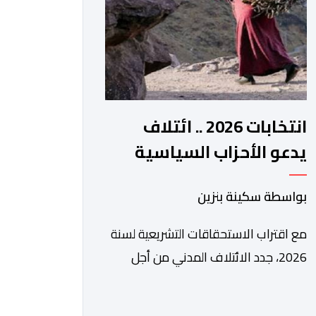
الرقمي، تشكل خطوة مهمة في […]
انتخابات 2026 .. ائتلاف
يدعو الأحزاب السياسية
لتبني التزامات واضحة تجاه
بواسطة سكينة بنزين
المناطق الجبلية
مع اقتراب الاستحقاقات التشريعية لسنة
2026، جدد الائتلاف المدني من أجل
الجبل، تسليط الضوء على عدد من
المطالب المرتبطة بساكنة المناطق