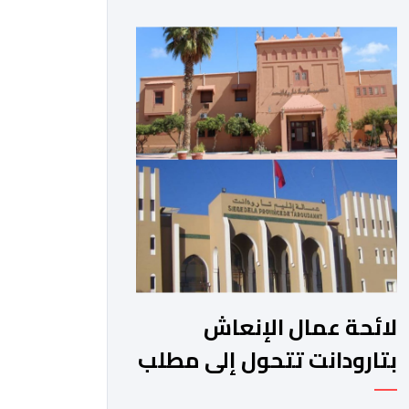
الجبلية. وفي هذا السياق، أطلق الائتلاف
مذكرة مطلبية، دعا فيها الأحزاب
السياسية، إلى ادراج 10 التزامات ضمن
برامجها الانتخابية المنتظرة، في إطار تعاقد
سياسي مع المناطق الجبلية والانتقال
من الوعود الانتخابية إلى التزامات عملية
[…]
لائحة عمال الإنعاش
بتارودانت تتحول إلى مطلب
شعبي ملح.. فمن يجيب؟.