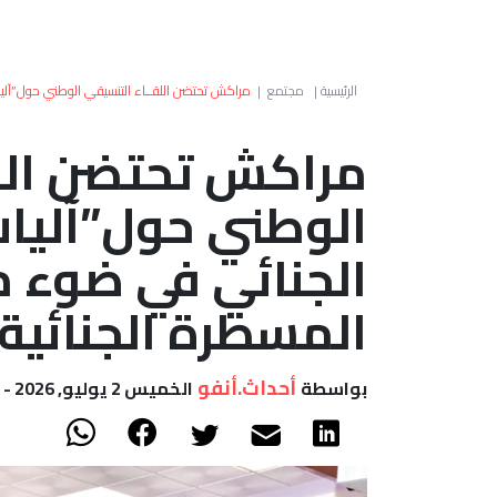
الرئيسية
|
مجتمع
|
مراكش تحتضن اللقــاء التنسيقي الوطني حول”آليا
مراكش تحتضن اللق
الوطني حول”آليات
الجنائي في ضوء 
المسطرة الجنائية
أحداث.أنفو
بواسطة
الخميس 2 يوليو, 2026 - 12:37