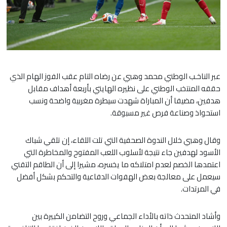
عبر الناخـب الوطني محمد وهبي عن رضاه التام عقب الفوز الهام الذي
حققه المنتخب الوطني على نظيره الهايتي بأربعة أهداف مقابل
هدفين، مضيفا أن المباراة شهدت سيطرة مغربية واضحة ونسب
استحواذ وصناعة فرص غير مسبوقة.
​وقال وهبي خلال الندوة الصحفية التي تلت اللقاء، إن تلقي شباك
الأسود لهدفين جاء نتيجة لأسلوب اللعب المفتوح والمخاطرة التي
اعتمدها الخصم لعدم امتلاكه ما يخسره، مشيرا إلى أن الطاقم التقني
سيعمل على معالجة بعض الهفوات الدفاعية والتحكم بشكل أفضل
في المرتدات.
​وأشاد المتحدث ذاته بالأداء الجماعي وروح التضامن الكبيرة بين