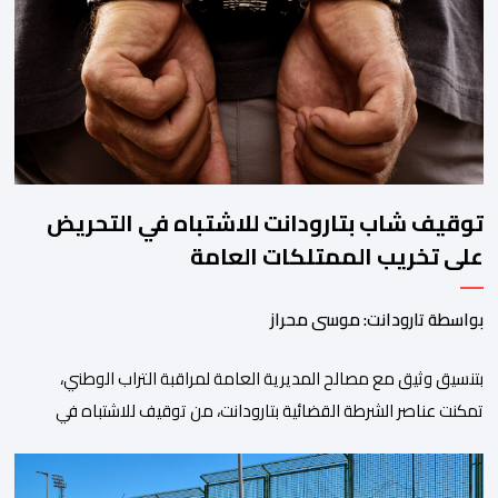
خلال الساعات الأخيرة انتشارا أمنيا مكثفا، خاصة بالمحاور الطرقية
المؤدية إلى الفنيدق، حيث جرى تعزيز الدوريات وإقامة […]
توقيف شاب بتارودانت للاشتباه في التحريض
على تخريب الممتلكات العامة
بواسطة تارودانت: موسى محراز
بتنسيق وثيق مع مصالح المديرية العامة لمراقبة التراب الوطني،
تمكنت عناصر الشرطة القضائية بتارودانت، من توقيف للاشتباه في
تورطه في أفعال مرتبطة بالدعوة إلى ارتكاب أعمال تخريبية واستهداف
ممتلكات الدولة، وذلك على خلفية دعوات للاحتجاج جرى تداولها عبر