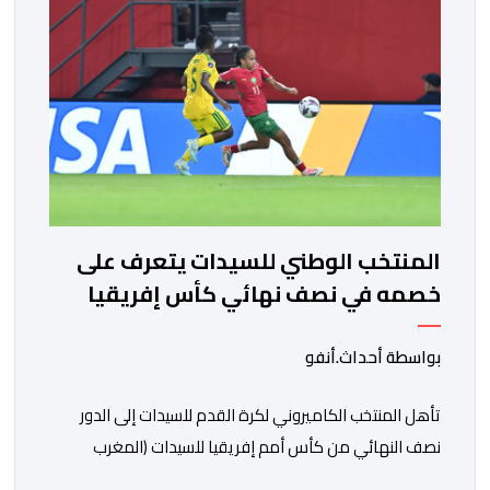
المنتخب الوطني للسيدات يتعرف على
خصمه في نصف نهائي كأس إفريقيا
بواسطة أحداث.أنفو
تأهل المنتخب الكاميروني لكرة القدم للسيدات إلى الدور
نصف النهائي من كأس أمم إفريقيا للسيدات (المغرب
2026)، عقب فوزه على نظيره النيجيري بهدف دون رد، في