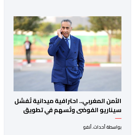
المباراة التي جمعتهما، اليوم الأحد، على أرضية ملعب العربي
الزاولي بالدار البيضاء، برسم ربع النهائي، ليضمن بذلك
مشاركته في كأس العالم للسيدات 2027 بالبرازيل. وسجلت
مريم نياجو الهدف الوحيد […]
الأمن المغربي.. احترافية ميدانية تُفشل
سيناريو الفوضى وتُسهم في تطويق
أزمة سبتة
بواسطة أحداث. أنفو