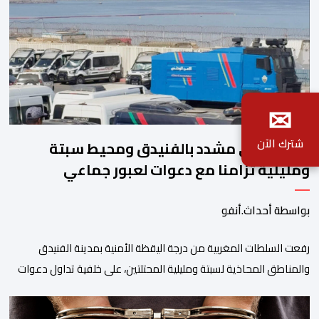
✉
شترك الآن
تأهب أمني مشدد بالفنيدق ومحيط سبتة
ومليلية تزامنا مع دعوات لعبور جماعي
بواسطة أحداث.أنفو
رفعت السلطات المغربية من درجة اليقظة الأمنية بمدينة الفنيدق
والمناطق المحاذية لسبتة ومليلية المحتلتين، على خلفية تداول دعوات
عبر منصات التواصل الاجتماعي تحث على تنفيذ محاولة جماعية جديدة
للوصول إلى المدينتين يوم 15 غشت الجاري. وعرفت المناطق الشمالية