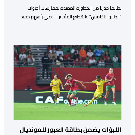
لطالما حذّرنا من الخطورة الممتدة لممارسات أصوات
“الطابور الخامس” والقطيع المأجور—وعلى رأسهم حميد
المهدوي، وتوفيق بوعشرين، والمعطي منجب—الذين
ارتضوا لأنفسهم لعب أدوار الانتهازية، وتجاوز أخلاقيات العمل
الصحفي ومقتضيات القانون الجنائي، عبر الاستغلال المقيت
لفقر وهشاشة بعض المواطنين وتوظيف انفعالاتهم
لخدمة أجندات التهييج وضرر استقرار الوطن. وجاء بوح “أبو
وائل الريفي” هذا الأحد ليؤكد حقيقة هذه […]
اللبؤات يضمن بطاقة العبور للمونديال