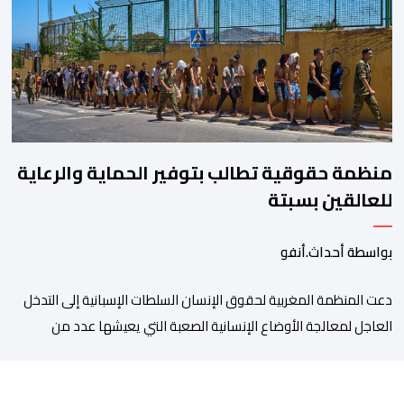
مواقع التواصل الاجتماعي تحت اسم ما بات يعرف بـ” Genz212
“.وبحسب المعطيات المتوفرة، جاء توقيف المعني بالأمر […]
منظمة حقوقية تطالب بتوفير الحماية والرعاية
للعالقين بسبتة
بواسطة أحداث.أنفو
دعت المنظمة المغربية لحقوق الإنسان السلطات الإسبانية إلى التدخل
العاجل لمعالجة الأوضاع الإنسانية الصعبة التي يعيشها عدد من
المواطنين والمواطنات المغاربة العالقين بمدينة سبتة المحتلة، من
بينهم أطفال وقاصرون وقاصرات، في ظل نقص حاد في الغذاء والماء