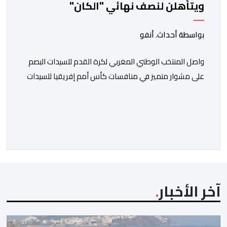
ويتأهلن لنصف نهائي "الكان"
بواسطة أحداث. أنفو
واصل المنتخب الوطني المغربي لكرة القدم للسيدات البصم
على مشوار متميز في منافسات كأس أمم إفريقيا للسيدات
(المغرب 2026) من خلال عبوره إلى المربع الذهبي ، عقب
فوزه على نظيره الجنوب إفريقي بهدفين لواحد، في المباراة
التي جمعتهما، مساء اليوم السبت على أرضية ملعب مولاي
الحسن بالرباط، برسم الدور ربع النهائي، ليضمن بذلك رسميا
مشاركته […]
آخر الأخبار