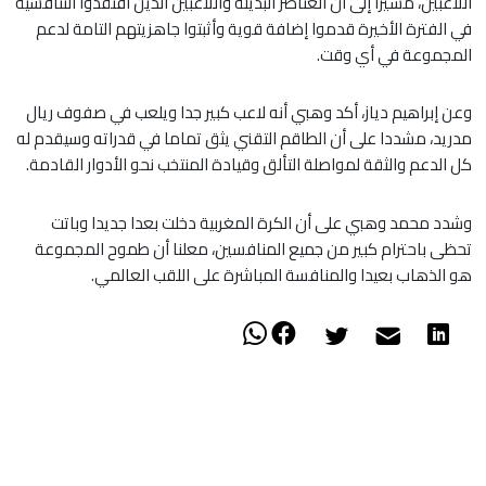
اللاعبين، مشيرا إلى أن العناصر البديلة واللاعبين الذين افتقدوا التنافسية
في الفترة الأخيرة قدموا إضافة قوية وأثبتوا جاهزيتهم التامة لدعم
المجموعة في أي وقت.
​وعن إبراهيم دياز، أكد وهبي أنه لاعب كبير جدا ويلعب في صفوف ريال
مدريد، مشددا على أن الطاقم التقني يثق تماما في قدراته وسيقدم له
كل الدعم والثقة لمواصلة التألق وقيادة المنتخب نحو الأدوار القادمة.
وشدد محمد وهبي على أن الكرة المغربية دخلت بعدا جديدا وباتت
تحظى باحترام كبير من جميع المنافسين، معلنا أن طموح المجموعة
هو الذهاب بعيدا والمنافسة المباشرة على اللقب العالمي.