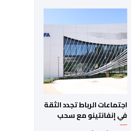
والمغرب الفاسي، في مستهل مشوارهما
القاري. ​وسيكون نادي نهضة بركان على
موعد في هذا الدور مع الفائز من المباراة
التي تجمع بين ستار سبورت السييراليوني
ونادي المدينة الغامبي، حيث يطمح
الفريق […]
اجتماعات الرباط تجدد الثقة
في إنفانتينو مع سحب
مشروع الفيفا