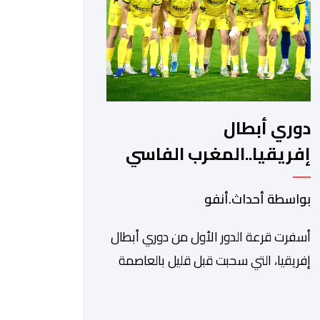
ونادي أوديب ممثل […]
دوري أبطال
إفريقيا..المغرب الفاسي
يواجه رحيمو البوركينابي
بواسطة أحداث.أنفو
أسفرت قرعة الدور الأول من دوري أبطال
إفريقيا، التي سحبت قبل قليل بالعاصمة
المصرية القاهرة، عن مواجهات متوازنة
لممثلي كرة القدم المغربية، نهضة بركان