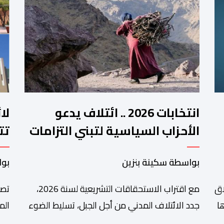
انتخابات 2026 .. ائتلاف يدعو
لا
الأحزاب السياسية لتبني التزامات
تت
واضحة تجاه المناطق الجبلية
فم
بواسطة سكينة بنزين
بوا
اق
مع اقتراب الاستحقاقات التشريعية لسنة 2026،
تصا
ا
جدد الائتلاف المدني من أجل الجبل، تسليط الضوء
الم
على عدد من المطالب المرتبطة بساكنة المناطق
من 