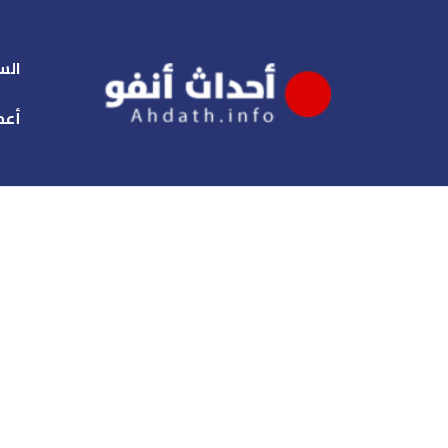
الس
أعم