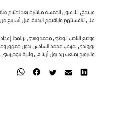
ويلتحق اللاعبون الخمسة مباشرة بعد اختتام منا
على تنافسيتهم ولياقتهم البدنية، قبل أسابيع من
ووضع الناخب الوطني محمد وهبي برنامجا إعداديا
بوروندي بمركب محمد السادس بدون جمهور ومدغشق
والنرويج بملعب ريد بول أرينا في ولاية نيوجيرسي.