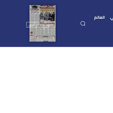
ي
العالم
تصفح عدد 22 أبريل