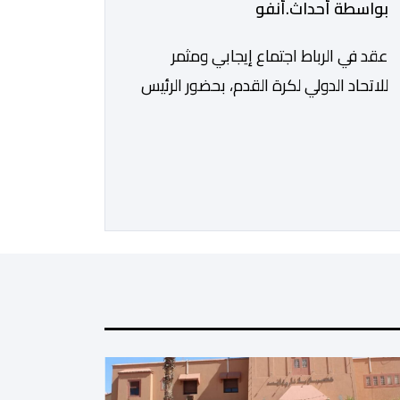
بواسطة أحداث.أنفو
عقد في الرباط اجتماع إيجابي ومثمر
للاتحاد الدولي لكرة القدم، بحضور الرئيس
جياني إنفانتينو، والأمين العام ماتياس
غرافستروم، وأعضاء مجلس إدارة الفيفا،
لمناقشة التطورات الأخيرة وضمان تطوير
آليات العمل الداخلي. ​وشهد اللقاء تجديد
الثقة المتبادلة بين القيادة التنفيذية
للاتحاد، حيث أكد المجتمعون دعمهم
الكامل للرئيس إنفانتينو باعتباره المسؤول
الوحيد المباشر والمنتخب من قِبل 211
اتحادا […]