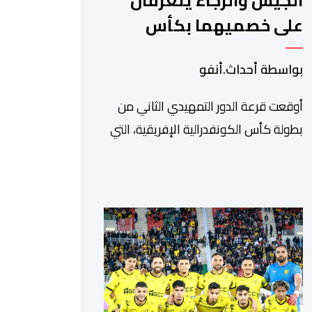
الجيش والرجاء يتعرفان
على خصميهما بكأس
الكاف
بواسطة أحداث.أنفو
أوقعت قرعة الدور التمهيدي الثاني من
بطولة كأس الكونفدرالية الإفريقية، التي
سحبت قبل قليل في العاصمة المصرية
القاهرة، ممثلي كرة القدم المغربية الرجاء
الرياضي والجيش الملكي في مواجهات
مرتقبة أمام أندية غرب ووسط القارة. ​
وسيكون نادي الرجاء الرياضي على موعد
مع مواجهة المتأهل من المباراة التي
تجمع بين إيل كانيمي واريورز النيجيري