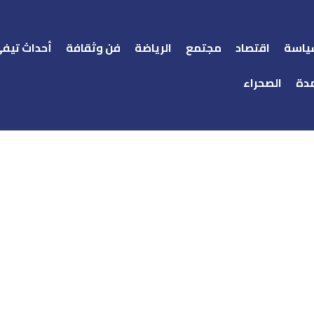
ياسة
اقتصاد
مجتمع
الرياضة
فن وثقافة
أحداث تيف
دة
الصحراء